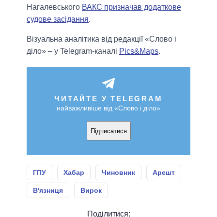
Нагалевського
ВАКС призначав додаткове
судове засідання
.
Візуальна аналітика від редакції «Слово і
діло» – у Telegram-каналі
Pics&Maps
.
ЧИТАЙТЕ У TELEGRAM
найважливіше від «Слово і діло»
Підписатися
ГПУ
Хабар
Чиновник
Арешт
В'язниця
Вирок
Поділитися: