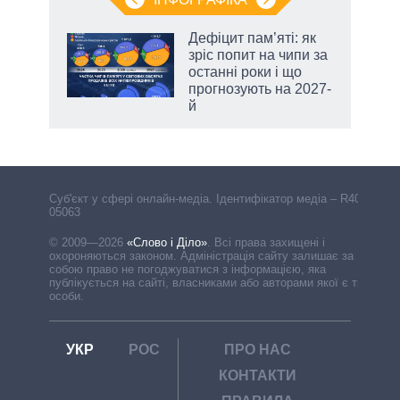
Дефіцит пам’яті: як
ть
зріс попит на чипи за
останні роки і що
прогнозують на 2027-
й
Cуб'єкт у сфері онлайн-медіа. Ідентифікатор медіа – R40-
05063
© 2009—2026
«Слово і Діло»
.
Всі права захищені і
охороняються законом. Адміністрація сайту залишає за
собою право не погоджуватися з інформацією, яка
публікується на сайті, власниками або авторами якої є треті
особи.
УКР
РОС
ПРО НАС
КОНТАКТИ