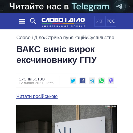
УКР
РОС
НОВИНИ
Слово і Діло
›
Стрічка публікацій
›
Суспільство
ВАКС виніс вирок
ОБIЦЯНКИ
СТРІЧКА
ПОЛІТИКА
ексчиновнику ГПУ
ПОДІЇ
ЕКОНОМІКА
ПОЛIТИКИ
СТАТТІ
СУСПІЛЬСТВО
ІНФОГРАФІКА
ДУМКИ
СВІТ
УСІ ПОЛІТИКИ
СУСПІЛЬСТВО
12 липня 2021, 13:59
ОГЛЯДИ
ПРЕЗИДЕНТ І ОФІС
ВІДЕО
ДАЙДЖЕСТИ
ВЕРХОВНА РАДА
Читати російською
ПІДТРИМАТИ
КАБІНЕТ МІНІСТРІВ
ГОЛОВИ ОБЛАДМІНІСТРАЦІЙ
ПОРІВНЯННЯ ПОЛІТИКІВ
МЕРИ МІСТ
ВСІ ПЕРСОНИ