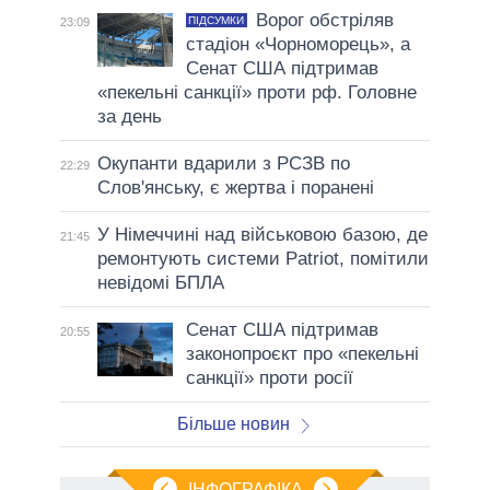
Ворог обстріляв
ПІДСУМКИ
23:09
стадіон «Чорноморець», а
Сенат США підтримав
«пекельні санкції» проти рф. Головне
за день
Окупанти вдарили з РСЗВ по
22:29
Слов'янську, є жертва і поранені
У Німеччині над військовою базою, де
21:45
ремонтують системи Patriot, помітили
невідомі БПЛА
Сенат США підтримав
20:55
законопроєкт про «пекельні
санкції» проти росії
Більше новин
ІНФОГРАФІКА