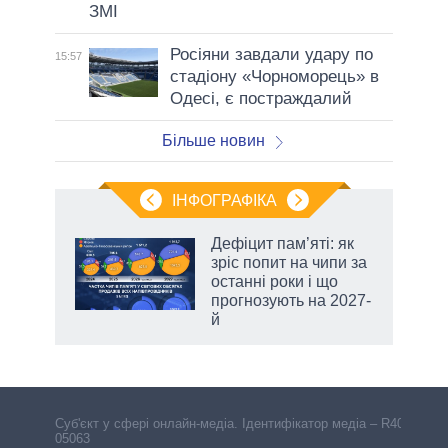
ЗМІ
Росіяни завдали удару по
15:57
стадіону «Чорноморець» в
Одесі, є постраждалий
Більше новин
ІНФОГРАФІКА
Дефіцит пам’яті: як
ть
зріс попит на чипи за
останні роки і що
прогнозують на 2027-
й
Cуб'єкт у сфері онлайн-медіа. Ідентифікатор медіа – R40-
05063