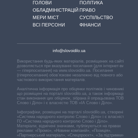
ГОЛОВИ
ПОЛІТИКА
ОБЛАДМІНІСТРАЦІЙ
ПРАВО
МЕРИ МІСТ
СУСПІЛЬСТВО
ВСІ ПЕРСОНИ
ФІНАНСИ
info@slovoidilo.ua
Використання будь-яких матеріалів, розміщених на сайті,
дозволяється при вказуванні посилання (для інтернет-видань
— гіперпосилання) на www.slovoidilo.ua. Посилання
(гіперпосилання) обов’язкове незалежно від повного або
часткового використання матеріалів.
Аналітична інформація про обіцянки політиків і чиновників,
що розміщені на порталі slovoidilo.ua, а також інформація про
стан виконання цих обіцянок, зібрана й опрацьована ТОВ «ІА
Слово і Діло» і є власністю ТОВ «ІА Слово і Діло».
Інфографіки, розміщені на порталі slovoidilo.ua, створені ГО
«Система народного контролю Слово і Діло» і є власністю
ГО «Система народного контролю Слово і Діло».
Матеріали, відмічені значками, публікуються на правах
реклами: «Промо», «Новини компаній», «Позиція»,
«Партнерський матеріал», «Спецпроєкт», «За підтримки».