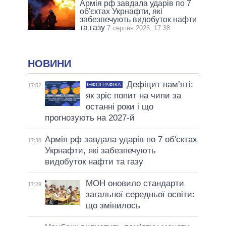
Армія рф завдала ударів по 7
об'єктах Укрнафти, які
забезпечують видобуток нафти
та газу
7 серпня 2026, 17:38
НОВИНИ
Дефіцит пам’яті:
ІНФОГРАФІКА
17:52
як зріс попит на чипи за
останні роки і що
прогнозують на 2027-й
Армія рф завдала ударів по 7 об'єктах
17:38
Укрнафти, які забезпечують
видобуток нафти та газу
МОН оновило стандарти
17:29
загальної середньої освіти:
що змінилось