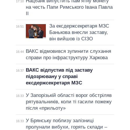
Нацбанк випустить пам’ятну монету
17:10
на честь Папи Римського Івана Павла
II
За ексдержсекретаря МЗС
16:51
Банькова внесли заставу,
він вийшов із СІЗО
ВАКС відмовився зупинити слухання
16:44
справи про інфраструктуру Харкова
ВАКС відпустив під заставу
16:37
підозрювану у справі
ексдержсекретаря МЗС
У Запорізькій області ворог обстріляв
16:33
рятувальників, коли ті гасили пожежу
після «прильоту»
У Брянську поблизу залізниці
16:33
пролунали вибухи, горять склади –