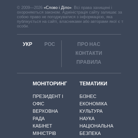
© 2009—2026
«Слово і Діло»
.
Всі права захищені і
охороняються законом. Адміністрація сайту залишає за
собою право не погоджуватися з інформацією, яка
публікується на сайті, власниками або авторами якої є треті
особи.
УКР
РОС
ПРО НАС
КОНТАКТИ
ПРАВИЛА
МОНІТОРИНГ
ТЕМАТИКИ
ПРЕЗИДЕНТ І
БІЗНЕС
ОФІС
ЕКОНОМІКА
ВЕРХОВНА
КУЛЬТУРА
РАДА
НАУКА
КАБІНЕТ
НАЦІОНАЛЬНА
МІНІСТРІВ
БЕЗПЕКА