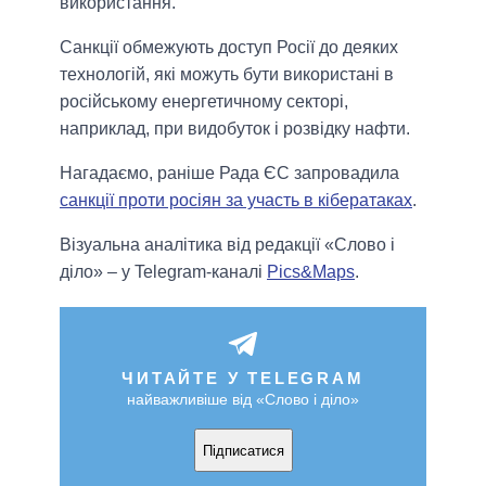
використання.
Санкції обмежують доступ Росії до деяких
технологій, які можуть бути використані в
російському енергетичному секторі,
наприклад, при видобуток і розвідку нафти.
Нагадаємо, раніше Рада ЄС запровадила
санкції проти росіян за участь в кібератаках
.
Візуальна аналітика від редакції «Слово і
діло» – у Telegram-каналі
Pics&Maps
.
ЧИТАЙТЕ У TELEGRAM
найважливіше від «Слово і діло»
Підписатися