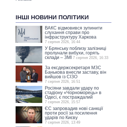
ІНШІ НОВИНИ ПОЛІТИКИ
ВАКС відмовився зупинити
слухання справи про
інфраструктуру Харкова
7 серпня 2026, 16:44
У Брянську поблизу залізниці
пролунали вибухи, горять
склади – ЗМІ
7 серпня 2026, 16:33
За ексдержсекретаря МЗС
Банькова внесли заставу, він
вийшов із СІЗО
7 серпня 2026, 16:51
Росіяни завдали удару по
стадіону «Чорноморець» в
Одесі, є постраждалий
7 серпня 2026, 15:57
ЄС запровадив нові санкції
проти росії за посилення
ударів по Києву
7 серпня 2026, 13:49