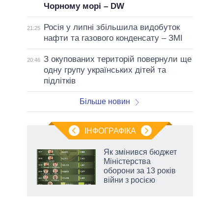
Чорному морі – DW
Росія у липні збільшила видобуток
21:25
нафти та газового конденсату – ЗМІ
З окупованих територій повернули ще
20:46
одну групу українських дітей та
підлітків
Більше новин
ІНФОГРАФІКА
Як змінився бюджет
 за
Міністерства
асть
оборони за 13 років
війни з росією
аспі