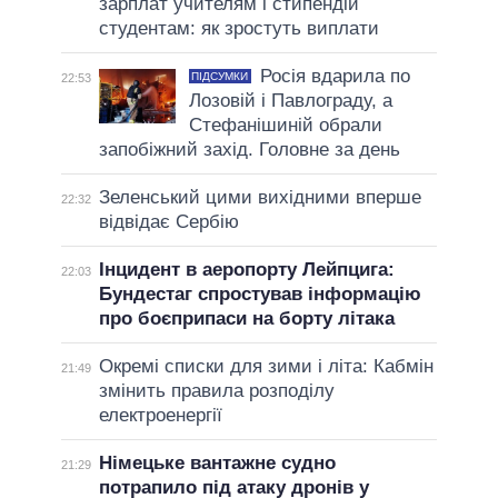
зарплат учителям і стипендій
студентам: як зростуть виплати
Росія вдарила по
ПІДСУМКИ
22:53
Лозовій і Павлограду, а
Стефанішиній обрали
запобіжний захід. Головне за день
Зеленський цими вихідними вперше
22:32
відвідає Сербію
Інцидент в аеропорту Лейпцига:
22:03
Бундестаг спростував інформацію
про боєприпаси на борту літака
Окремі списки для зими і літа: Кабмін
21:49
змінить правила розподілу
електроенергії
Німецьке вантажне судно
21:29
потрапило під атаку дронів у