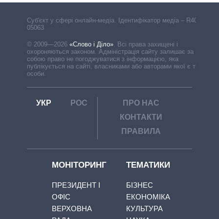
Cуб'єкт у сфері онлайн-медіа. Ідентифікатор медіа – R40-
05063
© 2009—2026
«Слово і Діло»
.
Всі права захищені і
охороняються законом. Адміністрація сайту залишає за
собою право не погоджуватися з інформацією, яка
публікується на сайті, власниками або авторами якої є треті
особи.
УКР
РОС
ПРО НАС
КОНТАКТИ
ПРАВИЛА
МОНІТОРИНГ
ТЕМАТИКИ
ПРЕЗИДЕНТ І
БІЗНЕС
ОФІС
ЕКОНОМІКА
ВЕРХОВНА
КУЛЬТУРА