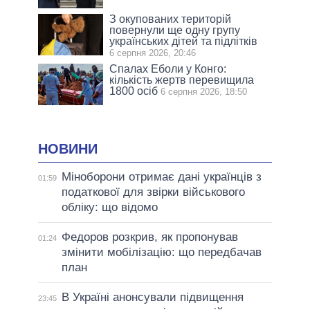
З окупованих територій
повернули ще одну групу
українських дітей та підлітків
6 серпня 2026, 20:46
Спалах Еболи у Конго:
кількість жертв перевищила
1800 осіб
6 серпня 2026, 18:50
НОВИНИ
Міноборони отримає дані українців з
01:59
податкової для звірки військового
обліку: що відомо
Федоров розкрив, як пропонував
01:24
змінити мобілізацію: що передбачав
план
В Україні анонсували підвищення
23:45