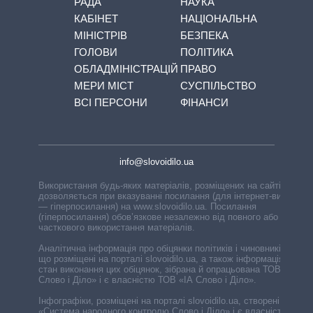
РАДА
НАУКА
КАБІНЕТ
НАЦІОНАЛЬНА
МІНІСТРІВ
БЕЗПЕКА
ГОЛОВИ
ПОЛІТИКА
ОБЛАДМІНІСТРАЦІЙ
ПРАВО
МЕРИ МІСТ
СУСПІЛЬСТВО
ВСІ ПЕРСОНИ
ФІНАНСИ
info@slovoidilo.ua
Використання будь-яких матеріалів, розміщених на сайті,
дозволяється при вказуванні посилання (для інтернет-видань
— гіперпосилання) на www.slovoidilo.ua. Посилання
(гіперпосилання) обов’язкове незалежно від повного або
часткового використання матеріалів.
Аналітична інформація про обіцянки політиків і чиновників,
що розміщені на порталі slovoidilo.ua, а також інформація про
стан виконання цих обіцянок, зібрана й опрацьована ТОВ «ІА
Слово і Діло» і є власністю ТОВ «ІА Слово і Діло».
Інфографіки, розміщені на порталі slovoidilo.ua, створені ГО
«Система народного контролю Слово і Діло» і є власністю