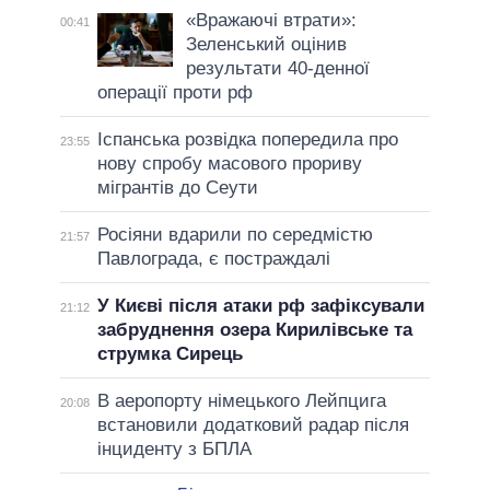
«Вражаючі втрати»:
00:41
Зеленський оцінив
результати 40-денної
операції проти рф
Іспанська розвідка попередила про
23:55
нову спробу масового прориву
мігрантів до Сеути
Росіяни вдарили по середмістю
21:57
Павлограда, є постраждалі
У Києві після атаки рф зафіксували
21:12
забруднення озера Кирилівське та
струмка Сирець
В аеропорту німецького Лейпцига
20:08
встановили додатковий радар після
інциденту з БПЛА