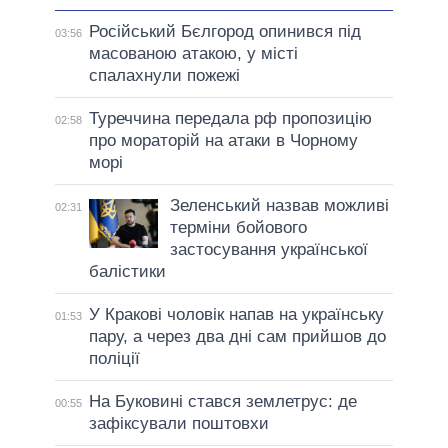
Російський Бєлгород опинився під
03:56
масованою атакою, у місті
спалахнули пожежі
Туреччина передала рф пропозицію
02:58
про мораторій на атаки в Чорному
морі
Зеленський назвав можливі
02:31
терміни бойового
застосування української
балістики
У Кракові чоловік напав на українську
01:53
пару, а через два дні сам прийшов до
поліції
На Буковині стався землетрус: де
00:55
зафіксували поштовхи