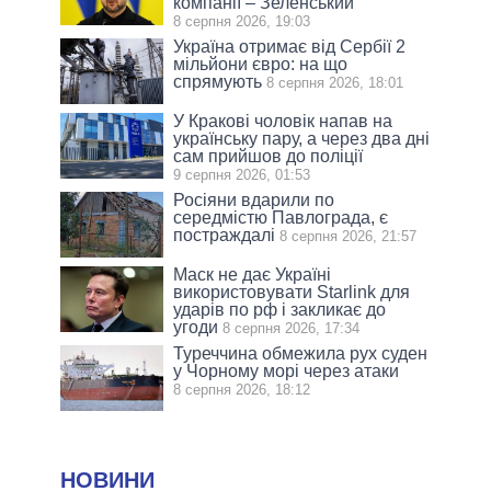
компанії – Зеленський
8 серпня 2026, 19:03
Україна отримає від Сербії 2
мільйони євро: на що
спрямують
8 серпня 2026, 18:01
У Кракові чоловік напав на
українську пару, а через два дні
сам прийшов до поліції
9 серпня 2026, 01:53
Росіяни вдарили по
середмістю Павлограда, є
постраждалі
8 серпня 2026, 21:57
Маск не дає Україні
використовувати Starlink для
ударів по рф і закликає до
угоди
8 серпня 2026, 17:34
Туреччина обмежила рух суден
у Чорному морі через атаки
8 серпня 2026, 18:12
НОВИНИ