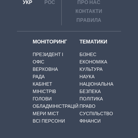
УКР
РОС
ПРО НАС
КОНТАКТИ
ПРАВИЛА
МОНІТОРИНГ
ТЕМАТИКИ
ПРЕЗИДЕНТ І
БІЗНЕС
ОФІС
ЕКОНОМІКА
ВЕРХОВНА
КУЛЬТУРА
РАДА
НАУКА
КАБІНЕТ
НАЦІОНАЛЬНА
МІНІСТРІВ
БЕЗПЕКА
ГОЛОВИ
ПОЛІТИКА
ОБЛАДМІНІСТРАЦІЙ
ПРАВО
МЕРИ МІСТ
СУСПІЛЬСТВО
ВСІ ПЕРСОНИ
ФІНАНСИ