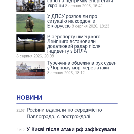
євро на підтримку енергетики
України
8 серпня 2026, 16:42
У ДПСУ розповіли про
ситуацію на кордоні з
Білоруссю
8 серпня 2026, 18:23
В аеропорту німецького
Лейпцига встановили
додатковий радар після
інциденту з БПЛА
8 серпня 2026, 20:08
Туреччина обмежила рух суден
у Чорному морі через атаки
8 серпня 2026, 18:12
НОВИНИ
Росіяни вдарили по середмістю
21:57
Павлограда, є постраждалі
У Києві після атаки рф зафіксували
21:12