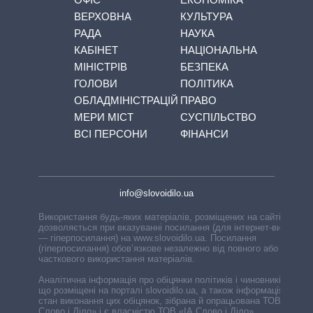
ВЕРХОВНА
КУЛЬТУРА
РАДА
НАУКА
КАБІНЕТ
НАЦІОНАЛЬНА
МІНІСТРІВ
БЕЗПЕКА
ГОЛОВИ
ПОЛІТИКА
ОБЛАДМІНІСТРАЦІЙ
ПРАВО
МЕРИ МІСТ
СУСПІЛЬСТВО
ВСІ ПЕРСОНИ
ФІНАНСИ
info@slovoidilo.ua
Використання будь-яких матеріалів, розміщених на сайті,
дозволяється при вказуванні посилання (для інтернет-видань
— гіперпосилання) на www.slovoidilo.ua. Посилання
(гіперпосилання) обов’язкове незалежно від повного або
часткового використання матеріалів.
Аналітична інформація про обіцянки політиків і чиновників,
що розміщені на порталі slovoidilo.ua, а також інформація про
стан виконання цих обіцянок, зібрана й опрацьована ТОВ «ІА
Слово і Діло» і є власністю ТОВ «ІА Слово і Діло».