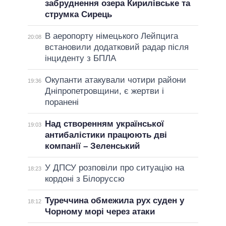
забруднення озера Кирилівське та
струмка Сирець
В аеропорту німецького Лейпцига
20:08
встановили додатковий радар після
інциденту з БПЛА
Окупанти атакували чотири райони
19:36
Дніпропетровщини, є жертви і
поранені
Над створенням української
19:03
антибалістики працюють дві
компанії – Зеленський
У ДПСУ розповіли про ситуацію на
18:23
кордоні з Білоруссю
Туреччина обмежила рух суден у
18:12
Чорному морі через атаки