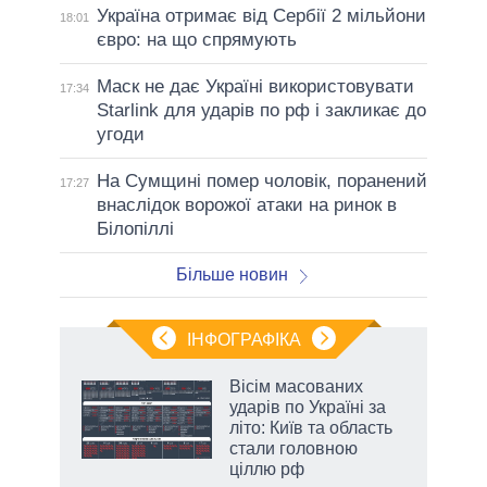
Україна отримає від Сербії 2 мільйони
18:01
євро: на що спрямують
Маск не дає Україні використовувати
17:34
Starlink для ударів по рф і закликає до
угоди
На Сумщині помер чоловік, поранений
17:27
внаслідок ворожої атаки на ринок в
Білопіллі
Більше новин
ІНФОГРАФІКА
Вісім масованих
раїні
ударів по Україні за
ої
літо: Київ та область
стали головною
ціллю рф