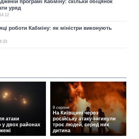
рдженій програмі Кабміну: скільки обіцянок
ати уряд
14:12
ісяці роботи Кабміну: як міністри виконують
4:33
8 серпня
На Київщині через
ля атаки
російську атаку загинули
 у двох районах
троє людей, серед них
жежі
дитина