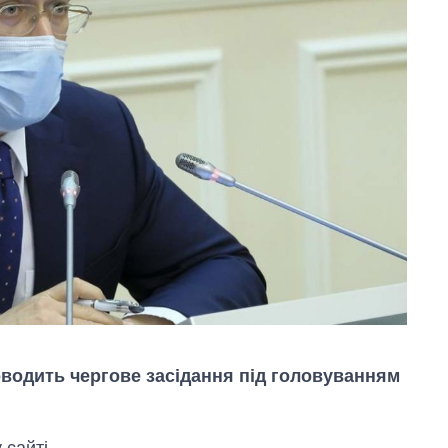
оводить чергове засідання під головуванням
сайті.