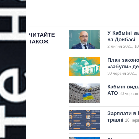
У Кабміні з
ЧИТАЙТЕ
на Донбасі
ТАКОЖ
2 липня 2021, 10
План законо
«забули» де
30 червня 2021, 
Кабмін виді
АТО
30 червня 
Зарплати в 
травні
18 черв