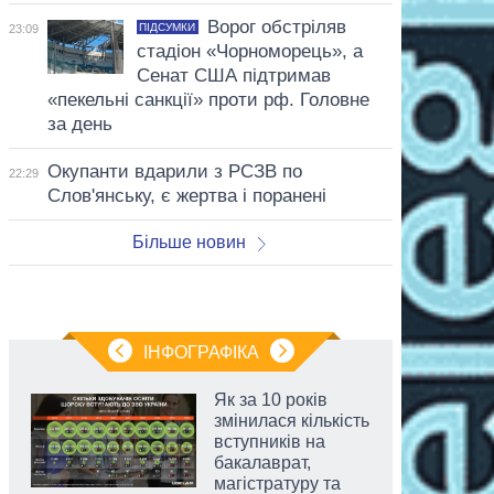
Ворог обстріляв
ПІДСУМКИ
23:09
стадіон «Чорноморець», а
Сенат США підтримав
«пекельні санкції» проти рф. Головне
за день
Окупанти вдарили з РСЗВ по
22:29
Слов'янську, є жертва і поранені
Більше новин
ІНФОГРАФІКА
Як за 10 років
змінилася кількість
вступників на
бакалаврат,
магістратуру та