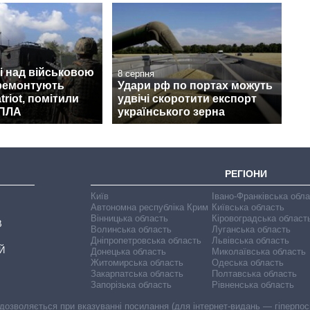
і над військовою
8 серпня
 ремонтують
Удари рф по портах можуть
triot, помітили
удвічі скоротити експорт
БПЛА
українського зерна
РЕГІОНИ
Київ
Івано-Франківська обл
Автономна республіка Крим
Київська область
Вінницька область
Кіровоградська област
В
Волинська область
Луганська область
Дніпропетровська область
Львівська область
Й
Донецька область
Миколаївська область
Житомирська область
Одеська область
Закарпатська область
Полтавська область
Запорізька область
Рівненська область
 дозволяється при вказуванні посилання (для інтернет-видань — гіперпоси