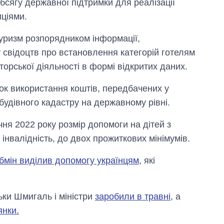
бсягу державної підтримки для реалізації
2027-й
иціями.
туризм розпорядником інформації,
свідоцтв про встановлення категорій готелям
аторської діяльності в формі відкритих даних.
ок використання коштів, передбачених у
удівного кадастру на державному рівні.
ічня 2022 року розмір допомоги на дітей з
нвалідність, до двох прожиткових мінімумів.
бмін виділив допомогу українцям
, які
ьки Шмигаль і міністри
заробили в травні
, а
янки.