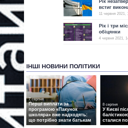
Рік незатве
встиг викон
11 червня 2021, 
Рік і три м
обіцянки
4 червня 2021, 1
ІНШІ НОВИНИ ПОЛІТИКИ
7 серпня
Перші виплати за
8 серпня
програмою «Пакунок
У Києві піс
школяра» вже надходять:
балістикою
що потрібно знати батькам
сталися по