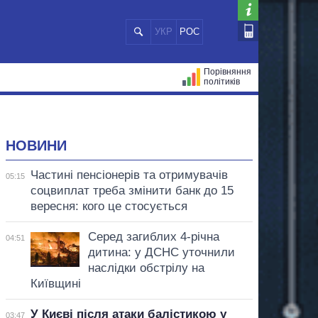
УКР
РОС
Порівняння
політиків
ЦІЙ
МЕРИ МІСТ
ВСІ ПЕРСОНИ
НОВИНИ
Частині пенсіонерів та отримувачів
05:15
соцвиплат треба змінити банк до 15
вересня: кого це стосується
Серед загиблих 4-річна
04:51
дитина: у ДСНС уточнили
наслідки обстрілу на
Київщині
У Києві після атаки балістикою у
03:47