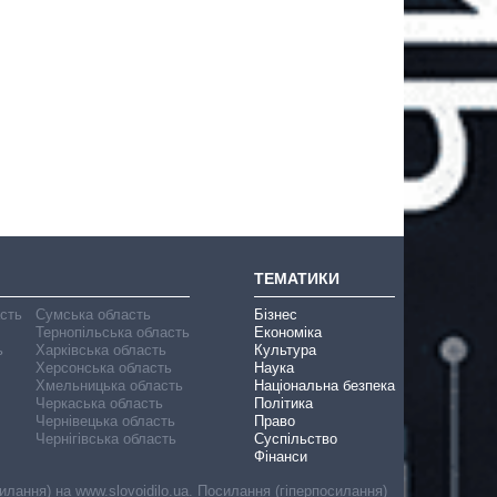
ТЕМАТИКИ
асть
Сумська область
Бізнес
Тернопільська область
Економіка
ь
Харківська область
Культура
Херсонська область
Наука
Хмельницька область
Національна безпека
Черкаська область
Політика
Чернівецька область
Право
Чернігівська область
Суспільство
Фінанси
лання) на www.slovoidilo.ua. Посилання (гіперпосилання)