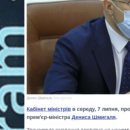
Денис Шмигаль
kmu.gov.ua
Кабінет міністрів
в середу, 7 липня, пр
прем'єр-міністра
Дениса Шмигаля
.
Трансляція засідання доступна на нашому 