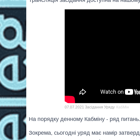
07.07.2021 Засідання Уряду
КабМін
На порядку денному Кабміну - ряд питань
Зокрема, сьогодні уряд має намір затвер