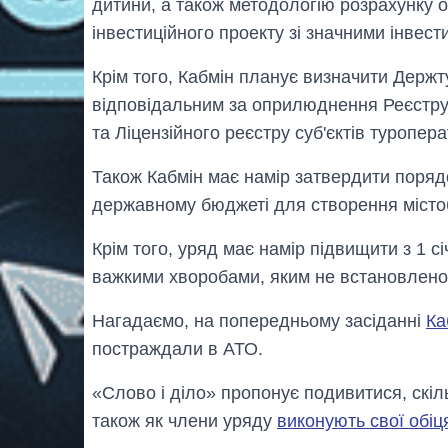
дитини, а також методологію розрахунку о
інвестиційного проекту зі значними інвест
Крім того, Кабмін планує визначити Держ
відповідальним за оприлюднення Реєстру 
та Ліцензійного реєстру суб'єктів туропер
Також Кабмін має намір затвердити поряд
державному бюджеті для створення містоб
Крім того, уряд має намір підвищити з 1 с
важкими хворобами, яким не встановлено і
Нагадаємо, на попередньому засіданні
Ка
постраждали в АТО.
«Слово і діло» пропонує подивитися, скіл
також як члени уряду
виконують свої обіц