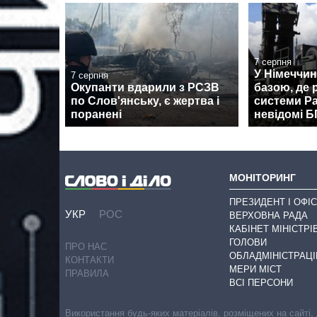
7 серпня
У Німеччин
7 серпня
Окупанти вдарили з РСЗВ
базою, де
по Слов'янську, є жертва і
системи Pa
поранені
невідомі 
МОНІТОРИНГ
ПРЕЗИДЕНТ І ОФІС
УКР
РОС
ВЕРХОВНА РАДА
КАБІНЕТ МІНІСТРІ
ГОЛОВИ
ПРО НАС
ОБЛАДМІНІСТРАЦІ
КОНТАКТИ
МЕРИ МІСТ
ПРАВИЛА
ВСІ ПЕРСОНИ
Використання будь-яких матеріалів, розміщених на сайті,