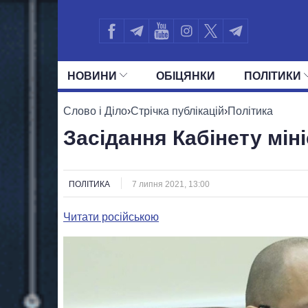
НОВИНИ
ОБIЦЯНКИ
ПОЛIТИКИ
УСІ ПОЛІТИКИ
ПРЕЗИДЕНТ І ОФ
Слово і Діло
›
Стрічка публікацій
›
Політика
Засідання Кабінету міні
ПОЛІТИКА
7 липня 2021, 13:00
Читати російською