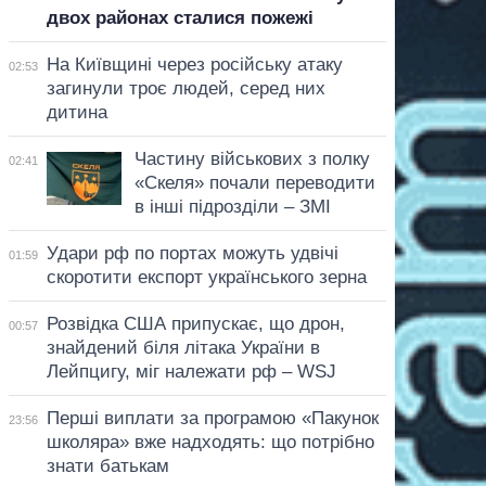
двох районах сталися пожежі
На Київщині через російську атаку
02:53
загинули троє людей, серед них
дитина
Частину військових з полку
02:41
«Скеля» почали переводити
в інші підрозділи – ЗМІ
Удари рф по портах можуть удвічі
01:59
скоротити експорт українського зерна
Розвідка США припускає, що дрон,
00:57
знайдений біля літака України в
Лейпцигу, міг належати рф – WSJ
Перші виплати за програмою «Пакунок
23:56
школяра» вже надходять: що потрібно
знати батькам