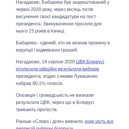
Нагадаємо, Бабарика був заарештований у
червні 2020 року, через місяць після
висунення своєї кандидатури на пост
президента. Звинувачення просило для
нього 15 років в'язниці.
Бабарика - єдиний, хто не визнав провину в
корупції і відмиванні грошей.
Нагадаємо, 14 серпня 2020
ЦВК Білорусі
оголосила офіційні результати виборів
президента, згідно з якими Лукашенко
набрав 80,1% голосів.
Опозиція і громадськість не визнали
результати ЦВК, через що в Білорусі
тривають протести.
Раніше «Слово і діло» вивчило,
куди їдуть від
репресій публічні білоруси
.