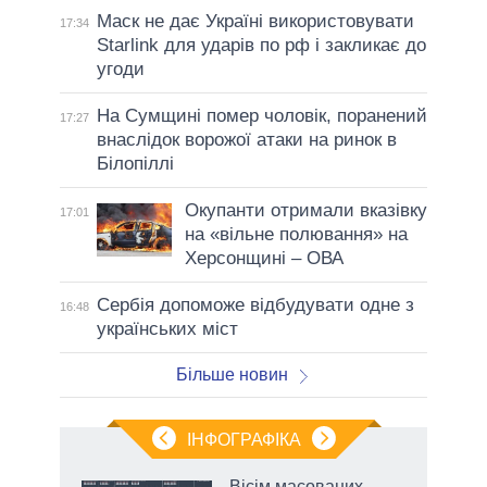
Маск не дає Україні використовувати
17:34
Starlink для ударів по рф і закликає до
угоди
На Сумщині помер чоловік, поранений
17:27
внаслідок ворожої атаки на ринок в
Білопіллі
Окупанти отримали вказівку
17:01
на «вільне полювання» на
Херсонщині – ОВА
Сербія допоможе відбудувати одне з
16:48
українських міст
Більше новин
ІНФОГРАФІКА
жет
Вісім масованих