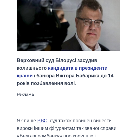
Верховний суд Білорусі засудив
колишнього
кандидата в президенти
країни
і банкіра Віктора Бабарика до 14
років позбавлення волі.
Як пише
ВВС
, суд також повинен винести
вироки іншим фігурантам так званої справи
«Белгазпромбанку» про корупцію і