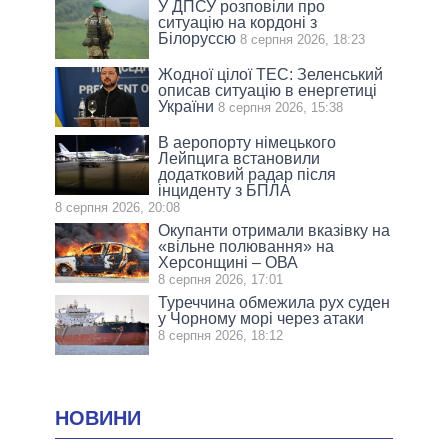
У ДПСУ розповіли про
ситуацію на кордоні з
Білоруссю
8 серпня 2026, 18:23
Жодної цілої ТЕС: Зеленський
описав ситуацію в енергетиці
України
8 серпня 2026, 15:38
В аеропорту німецького
Лейпцига встановили
додатковий радар після
інциденту з БПЛА
8 серпня 2026, 20:08
Окупанти отримали вказівку на
«вільне полювання» на
Херсонщині – ОВА
8 серпня 2026, 17:01
Туреччина обмежила рух суден
у Чорному морі через атаки
8 серпня 2026, 18:12
НОВИНИ