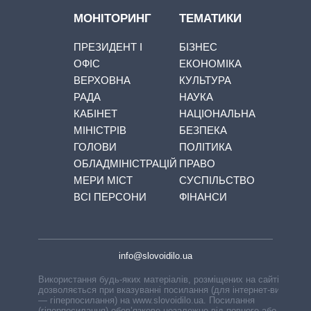
МОНІТОРИНГ
ТЕМАТИКИ
ПРЕЗИДЕНТ І
БІЗНЕС
ОФІС
ЕКОНОМІКА
ВЕРХОВНА
КУЛЬТУРА
РАДА
НАУКА
КАБІНЕТ
НАЦІОНАЛЬНА
МІНІСТРІВ
БЕЗПЕКА
ГОЛОВИ
ПОЛІТИКА
ОБЛАДМІНІСТРАЦІЙ
ПРАВО
МЕРИ МІСТ
СУСПІЛЬСТВО
ВСІ ПЕРСОНИ
ФІНАНСИ
info@slovoidilo.ua
Використання будь-яких матеріалів, розміщених на сайті,
дозволяється при вказуванні посилання (для інтернет-видань
— гіперпосилання) на www.slovoidilo.ua. Посилання
(гіперпосилання) обов’язкове незалежно від повного або