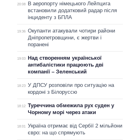
В аеропорту німецького Лейпцига
20:08
встановили додатковий радар після
інциденту з БПЛА
Окупанти атакували чотири райони
19:36
Дніпропетровщини, є жертви і
поранені
Над створенням української
19:03
антибалістики працюють дві
компанії – Зеленський
У ДПСУ розповіли про ситуацію на
18:23
кордоні з Білоруссю
Туреччина обмежила рух суден у
18:12
Чорному морі через атаки
Україна отримає від Сербії 2 мільйони
18:01
євро: на що спрямують