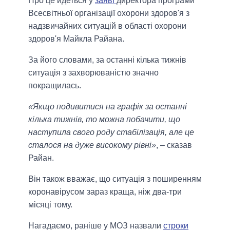
Про це йдеться у
заяві
директора програми
Всесвітньої організації охорони здоров'я з
надзвичайних ситуацій в області охорони
здоров'я Майкла Райана.
За його словами, за останні кілька тижнів
ситуація з захворюваністю значно
покращилась.
«Якщо подивитися на графік за останні
кілька тижнів, то можна побачити, що
наступила свого роду стабілізація, але це
сталося на дуже високому рівні»
, – сказав
Райан.
Він також вважає, що ситуація з поширенням
коронавірусом зараз краща, ніж два-три
місяці тому.
Нагадаємо, раніше у МОЗ назвали
строки