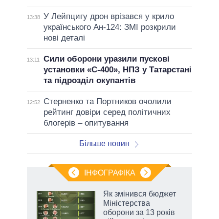
У Лейпцигу дрон врізався у крило
13:38
українського Ан-124: ЗМІ розкрили
нові деталі
Сили оборони уразили пускові
13:11
установки «С-400», НПЗ у Татарстані
та підрозділ окупантів
Стерненко та Портников очолили
12:52
рейтинг довіри серед політичних
блогерів – опитування
Більше новин
ІНФОГРАФІКА
Як змінився бюджет
 за
Міністерства
асть
оборони за 13 років