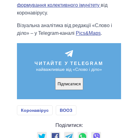
формування колективного імунітету
від
коронавірусу.
Візуальна аналітика від редакції «Слово і
діло» – у Telegram-каналі
Pics&Maps
.
ЧИТАЙТЕ У TELEGRAM
найважливіше від «Слово і діло»
Підписатися
Коронавірус
ВООЗ
Поділитися: