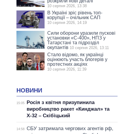
розкрили нові деталі
10 серпня 2026, 13:38
В Україні зріс рівень топ-
корупції – очільник САП
10 серпня 2026, 14:19
Сили оборони уразили пускові
установки «С-400», НПЗ у
Татарстані та підрозділ
окупантів
10 серпня 2026, 13:11
Стало відомо, як українці
оцінюють участь блогерів у
протестних акціях
10 серпня 2026, 11:39
НОВИНИ
Росія з квітня призупинила
15:05
виробництво ракет «Кинджал» та
Х-32 – Скібіцький
СБУ затримала чергових агентів рф,
14:58