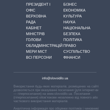
ПРЕЗИДЕНТ І
БІЗНЕС
ОФІС
ЕКОНОМІКА
ВЕРХОВНА
КУЛЬТУРА
РАДА
НАУКА
КАБІНЕТ
НАЦІОНАЛЬНА
МІНІСТРІВ
БЕЗПЕКА
ГОЛОВИ
ПОЛІТИКА
ОБЛАДМІНІСТРАЦІЙ
ПРАВО
МЕРИ МІСТ
СУСПІЛЬСТВО
ВСІ ПЕРСОНИ
ФІНАНСИ
info@slovoidilo.ua
Використання будь-яких матеріалів, розміщених на сайті,
дозволяється при вказуванні посилання (для інтернет-видань
— гіперпосилання) на www.slovoidilo.ua. Посилання
(гіперпосилання) обов’язкове незалежно від повного або
часткового використання матеріалів.
Аналітична інформація про обіцянки політиків і чиновників,