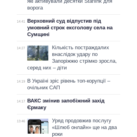
які активували десятки Starlink для
ворога
Верховний суд відпустив під
14:41
умовний строк ексголову села на
Сумщині
Кількість постраждалих
14:27
внаслідок удару по
Запоріжжю стрімко зросла,
серед них – діти
В Україні зріс рівень топ-корупції –
14:19
очільник САП
ВАКС змінив запобіжний захід
14:17
Єрмаку
Уряд продовжив послугу
13:46
«Шлюб онлайн» ще на два
роки