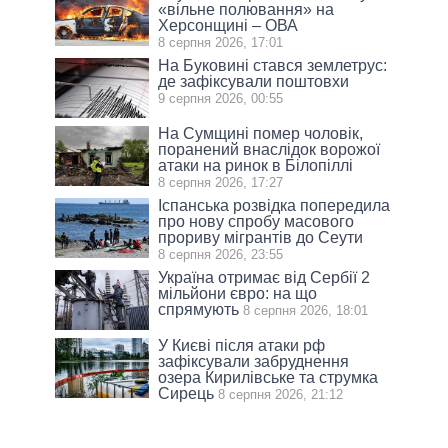
«вільне полювання» на
Херсонщині – ОВА
8 серпня 2026, 17:01
На Буковині стався землетрус:
де зафіксували поштовхи
9 серпня 2026, 00:55
На Сумщині помер чоловік,
поранений внаслідок ворожої
атаки на ринок в Білопіллі
8 серпня 2026, 17:27
Іспанська розвідка попередила
про нову спробу масового
прориву мігрантів до Сеути
8 серпня 2026, 23:55
Україна отримає від Сербії 2
мільйони євро: на що
спрямують
8 серпня 2026, 18:01
У Києві після атаки рф
зафіксували забруднення
озера Кирилівське та струмка
Сирець
8 серпня 2026, 21:12