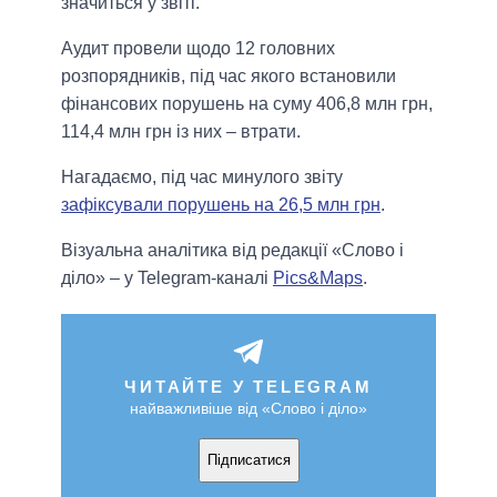
значиться у звіті.
Аудит провели щодо 12 головних
розпорядників, під час якого встановили
фінансових порушень на суму 406,8 млн грн,
114,4 млн грн із них – втрати.
Нагадаємо, під час минулого звіту
зафіксували порушень на 26,5 млн грн
.
Візуальна аналітика від редакції «Слово і
діло» – у Telegram-каналі
Pics&Maps
.
ЧИТАЙТЕ У TELEGRAM
найважливіше від «Слово і діло»
Підписатися