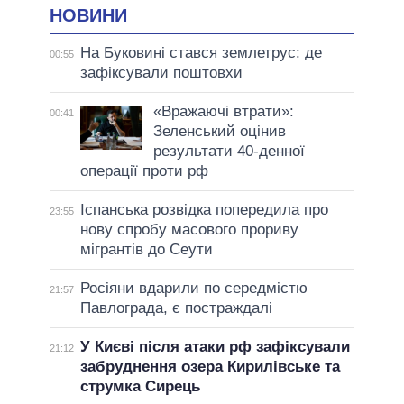
НОВИНИ
На Буковині стався землетрус: де
00:55
зафіксували поштовхи
«Вражаючі втрати»:
00:41
Зеленський оцінив
результати 40-денної
операції проти рф
Іспанська розвідка попередила про
23:55
нову спробу масового прориву
мігрантів до Сеути
Росіяни вдарили по середмістю
21:57
Павлограда, є постраждалі
У Києві після атаки рф зафіксували
21:12
забруднення озера Кирилівське та
струмка Сирець