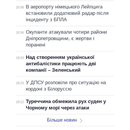
В аеропорту німецького Лейпцига
20:08
встановили додатковий радар після
інциденту з БПЛА
Окупанти атакували чотири райони
19:36
Дніпропетровщини, є жертви і
поранені
Над створенням української
19:03
антибалістики працюють дві
компанії – Зеленський
У ДПСУ розповіли про ситуацію на
18:23
кордоні з Білоруссю
Туреччина обмежила рух суден у
18:12
Чорному морі через атаки
Більше новин