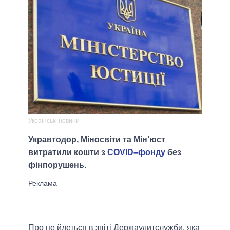
Українські новини
Укравтодор, Міносвіти та Мін’юст
витратили кошти з
COVID–фонду
без
фінпорушень.
Про це йдеться в звіті Держаудитслужби, яка