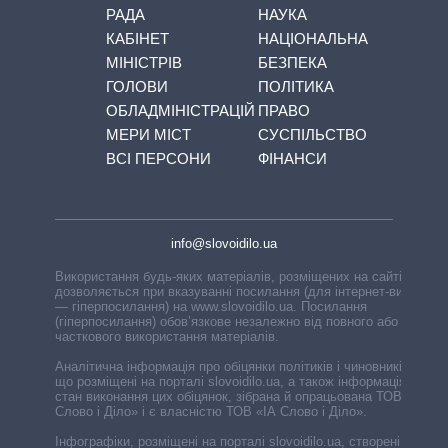
РАДА
НАУКА
КАБІНЕТ
НАЦІОНАЛЬНА
МІНІСТРІВ
БЕЗПЕКА
ГОЛОВИ
ПОЛІТИКА
ОБЛАДМІНІСТРАЦІЙ
ПРАВО
МЕРИ МІСТ
СУСПІЛЬСТВО
ВСІ ПЕРСОНИ
ФІНАНСИ
info@slovoidilo.ua
Використання будь-яких матеріалів, розміщених на сайті,
дозволяється при вказуванні посилання (для інтернет-видань
— гіперпосилання) на www.slovoidilo.ua. Посилання
(гіперпосилання) обов’язкове незалежно від повного або
часткового використання матеріалів.
Аналітична інформація про обіцянки політиків і чиновників,
що розміщені на порталі slovoidilo.ua, а також інформація про
стан виконання цих обіцянок, зібрана й опрацьована ТОВ «ІА
Слово і Діло» і є власністю ТОВ «ІА Слово і Діло».
Інфографіки, розміщені на порталі slovoidilo.ua, створені ГО