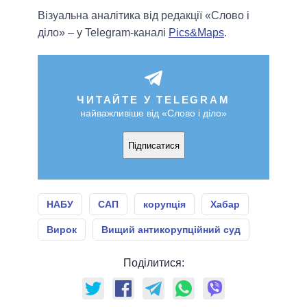
Візуальна аналітика від редакції «Слово і
діло» – у Telegram-каналі
Pics&Maps
.
ЧИТАЙТЕ У TELEGRAM
найважливіше від «Слово і діло»
Підписатися
НАБУ
САП
корупція
Хабар
Вирок
Вищий антикорупційний суд
Поділитися: