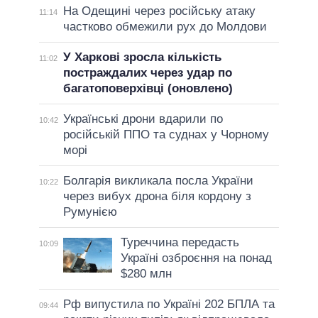
На Одещині через російську атаку
11:14
частково обмежили рух до Молдови
У Харкові зросла кількість
11:02
постраждалих через удар по
багатоповерхівці (оновлено)
Українські дрони вдарили по
10:42
російській ППО та суднах у Чорному
морі
Болгарія викликала посла України
10:22
через вибух дрона біля кордону з
Румунією
Туреччина передасть
10:09
Україні озброєння на понад
$280 млн
Рф випустила по Україні 202 БПЛА та
09:44