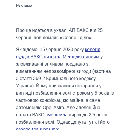
Про це йдеться в ухвалі АП ВАКС від 25
червня, повідомляє «Слово і діло».
Як відомо, 15 червня 2020 року
колегія
суддів ВАКС визнала Мефодія винним
у
зловживанні впливом поєднано з
вимаганням неправомірної вигоди (частина
3 статті 369-2 Кримінального кодексу
України). Йому призначили покарання у
вигляді позбавлення волі строком у 5 років із
частковою конфіскацією майна, а саме
автомобілю Opel Astra. Але апеляційна
палата ВАКС
зменшила
вирок до 2,5 років
позбавлення волі. Однак депутат утік і його
оголосили в розшук
.