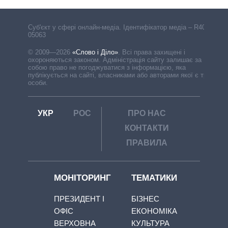
Cуб'єкт у сфері онлайн-медіа. Ідентифікатор медіа – R40-
05063
© 2009—2026
«Слово і Діло»
.
Всі права захищені і
охороняються законом. Адміністрація сайту залишає за
собою право не погоджуватися з інформацією, яка
публікується на сайті, власниками або авторами якої є треті
особи.
УКР
РОС
ПРО НАС
КОНТАКТИ
ПРАВИЛА
МОНІТОРИНГ
ТЕМАТИКИ
ПРЕЗИДЕНТ І
БІЗНЕС
ОФІС
ЕКОНОМІКА
ВЕРХОВНА
КУЛЬТУРА