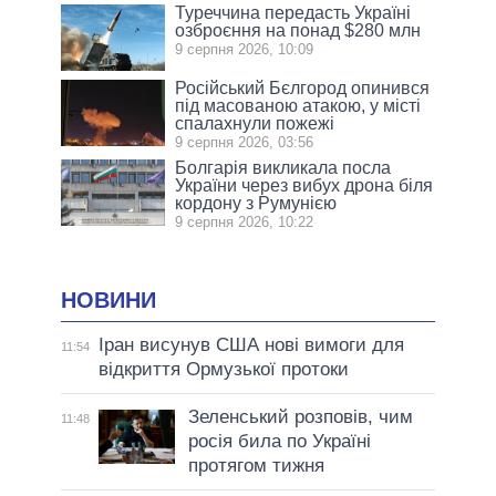
Туреччина передасть Україні
озброєння на понад $280 млн
9 серпня 2026, 10:09
Російський Бєлгород опинився
під масованою атакою, у місті
спалахнули пожежі
9 серпня 2026, 03:56
Болгарія викликала посла
України через вибух дрона біля
кордону з Румунією
9 серпня 2026, 10:22
НОВИНИ
Іран висунув США нові вимоги для
11:54
відкриття Ормузької протоки
Зеленський розповів, чим
11:48
росія била по Україні
протягом тижня