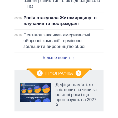
ракети різних типів: як відпрацювала
ППО
Росія атакувала Житомирщину: є
09:36
влучання та постраждалі
Пентагон закликав американські
09:18
оборонні компанії терміново
збільшити виробництво зброї
Більше новин
ІНФОГРАФІКА
 5
Дефіцит пам’яті: як
вго
зріс попит на чипи за
останні роки і що
прогнозують на 2027-
й