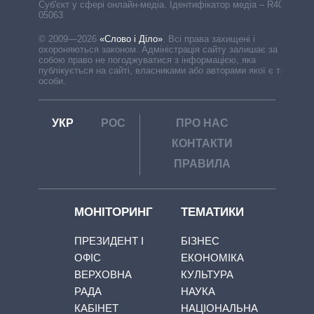
Cуб'єкт у сфері онлайн-медіа. Ідентифікатор медіа – R40-
05063
© 2009—2026
«Слово і Діло»
.
Всі права захищені і
охороняються законом. Адміністрація сайту залишає за
собою право не погоджуватися з інформацією, яка
публікується на сайті, власниками або авторами якої є треті
особи.
УКР
РОС
ПРО НАС
КОНТАКТИ
ПРАВИЛА
МОНІТОРИНГ
ТЕМАТИКИ
ПРЕЗИДЕНТ І
БІЗНЕС
ОФІС
ЕКОНОМІКА
ВЕРХОВНА
КУЛЬТУРА
РАДА
НАУКА
КАБІНЕТ
НАЦІОНАЛЬНА