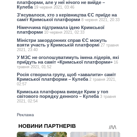
платформи, але у неї нічого не вийде –
Кулеба
19 червня 2021, 03:46
З'ясувалося, хто з керівництва ЄС приїде на
саміт Кримської платформи
8 червня 2021, 20:33
Німеччина підтримала ідею Кримської
платформи
10 червня 2021, 02:33
Міністри закордонних справ ЄС можуть
взяти участь у Кримській платформі
27 травня
2021, 23:40
У МЗС не оголошуватимуть імена лідерів, які
приїдуть на саміт «Кримської платформи»
16
травня 2021, 01:52
Росія створила групу, щоб «завалити» саміт
Кримської платформи – Кулеба
2 травня 2021,
02:57
Кримська платформа виведе Крим у топ
світового порядку денного – Кулеба
3 травня
2021, 02:54