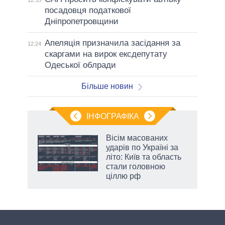
12:35
посадовця податкової
Дніпропетровщини
Апеляція призначила засідання за
12:24
скаргами на вирок ексдепутату
Одеської облради
Більше новин
ІНФОГРАФІКА
нтів:
Вісім масованих
 і
ударів по Україні за
nAI
літо: Київ та область
стали головною
ціллю рф