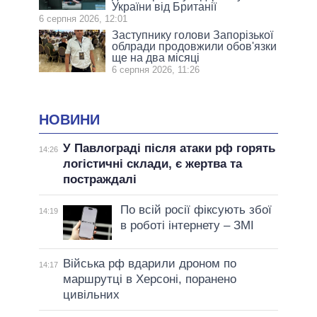
України від Британії
6 серпня 2026, 12:01
Заступнику голови Запорізької
облради продовжили обов'язки
ще на два місяці
6 серпня 2026, 11:26
НОВИНИ
У Павлограді після атаки рф горять
14:26
логістичні склади, є жертва та
постраждалі
По всій росії фіксують збої
14:19
в роботі інтернету – ЗМІ
Війська рф вдарили дроном по
14:17
маршрутці в Херсоні, поранено
цивільних