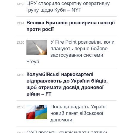
ЦРУ створило секретну оперативну
13:52
групу щодо Куби – NYT
Велика Британія розширила санкції
13:41
проти росії
У Fire Point розповіли, коли
13:30
планують перше бойове
застосування системи
Freya
Колумбійські наркокартелі
13:02
відправляють до України бійців,
щоб отримати досвід дронової
війни – FT
Польща надасть Україні
12:50
новий пакет військової
допомоги
САП просить конфіскувати автівку