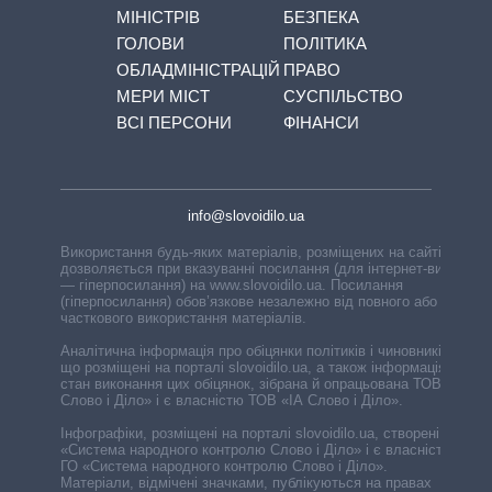
МІНІСТРІВ
БЕЗПЕКА
ГОЛОВИ
ПОЛІТИКА
ОБЛАДМІНІСТРАЦІЙ
ПРАВО
МЕРИ МІСТ
СУСПІЛЬСТВО
ВСІ ПЕРСОНИ
ФІНАНСИ
info@slovoidilo.ua
Використання будь-яких матеріалів, розміщених на сайті,
дозволяється при вказуванні посилання (для інтернет-видань
— гіперпосилання) на www.slovoidilo.ua. Посилання
(гіперпосилання) обов’язкове незалежно від повного або
часткового використання матеріалів.
Аналітична інформація про обіцянки політиків і чиновників,
що розміщені на порталі slovoidilo.ua, а також інформація про
стан виконання цих обіцянок, зібрана й опрацьована ТОВ «ІА
Слово і Діло» і є власністю ТОВ «ІА Слово і Діло».
Інфографіки, розміщені на порталі slovoidilo.ua, створені ГО
«Система народного контролю Слово і Діло» і є власністю
ГО «Система народного контролю Слово і Діло».
Матеріали, відмічені значками, публікуються на правах