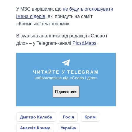
У МЗС вирішили, що
не будуть оголошувати
імена лідерів
, які приїдуть на саміт
«Кримської платформи».
Візуальна аналітика від редакції «Слово і
діло» – у Telegram-каналі
Pics&Maps
.
ЧИТАЙТЕ У TELEGRAM
найважливіше від «Слово і діло»
Підписатися
Дмитро Кулеба
Росія
Крим
Анексія Криму
Україна