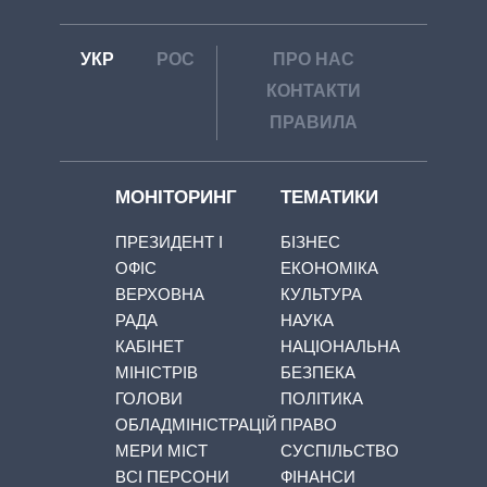
УКР
РОС
ПРО НАС
КОНТАКТИ
ПРАВИЛА
МОНІТОРИНГ
ТЕМАТИКИ
ПРЕЗИДЕНТ І
БІЗНЕС
ОФІС
ЕКОНОМІКА
ВЕРХОВНА
КУЛЬТУРА
РАДА
НАУКА
КАБІНЕТ
НАЦІОНАЛЬНА
МІНІСТРІВ
БЕЗПЕКА
ГОЛОВИ
ПОЛІТИКА
ОБЛАДМІНІСТРАЦІЙ
ПРАВО
МЕРИ МІСТ
СУСПІЛЬСТВО
ВСІ ПЕРСОНИ
ФІНАНСИ