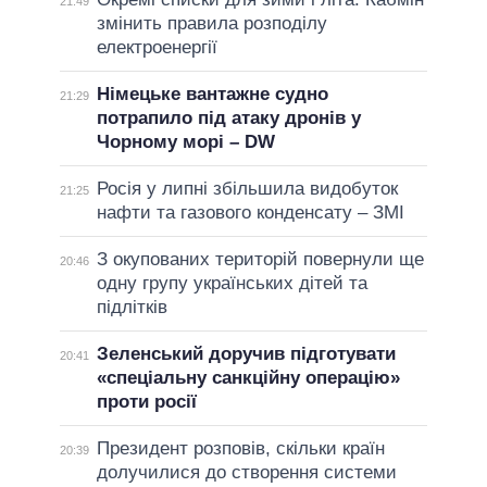
21:49
змінить правила розподілу
електроенергії
Німецьке вантажне судно
21:29
потрапило під атаку дронів у
Чорному морі – DW
Росія у липні збільшила видобуток
21:25
нафти та газового конденсату – ЗМІ
З окупованих територій повернули ще
20:46
одну групу українських дітей та
підлітків
Зеленський доручив підготувати
20:41
«спеціальну санкційну операцію»
проти росії
Президент розповів, скільки країн
20:39
долучилися до створення системи