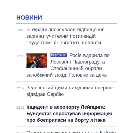
НОВИНИ
В Україні анонсували підвищення
23:45
зарплат учителям і стипендій
студентам: як зростуть виплати
Росія вдарила по
ПІДСУМКИ
22:53
Лозовій і Павлограду, а
Стефанішиній обрали
запобіжний захід. Головне за день
Зеленський цими вихідними вперше
22:32
відвідає Сербію
Інцидент в аеропорту Лейпцига:
22:03
Бундестаг спростував інформацію
про боєприпаси на борту літака
Окремі списки для зими і літа: Кабмін