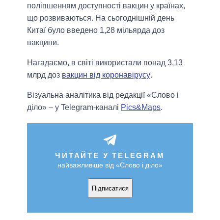
поліпшенням доступності вакцин у країнах,
що розвиваються. На сьогоднішній день
Китаї було введено 1,28 мільярда доз
вакцини.
Нагадаємо, в світі використали понад 3,13
млрд доз
вакцин від коронавірусу
.
Візуальна аналітика від редакції «Слово і
діло» – у Telegram-каналі
Pics&Maps
.
ЧИТАЙТЕ У TELEGRAM
найважливіше від «Слово і діло»
Підписатися