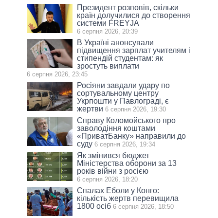
Президент розповів, скільки
країн долучилися до створення
системи FREYJA
6 серпня 2026, 20:39
В Україні анонсували
підвищення зарплат учителям і
стипендій студентам: як
зростуть виплати
6 серпня 2026, 23:45
Росіяни завдали удару по
сортувальному центру
Укрпошти у Павлограді, є
жертви
6 серпня 2026, 19:30
Справу Коломойського про
заволодіння коштами
«ПриватБанку» направили до
суду
6 серпня 2026, 19:34
Як змінився бюджет
Міністерства оборони за 13
років війни з росією
6 серпня 2026, 18:20
Спалах Еболи у Конго:
кількість жертв перевищила
1800 осіб
6 серпня 2026, 18:50