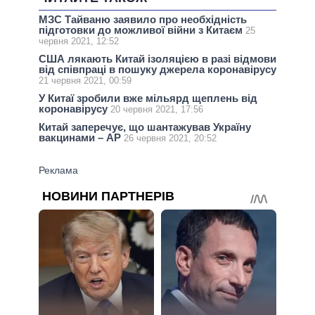
МЗС Тайваню заявило про необхідність
підготовки до можливої війни з Китаєм
25
червня 2021, 12:52
США лякають Китай ізоляцією в разі відмови
від співпраці в пошуку джерела коронавірусу
21 червня 2021, 00:59
У Китаї зробили вже мільярд щеплень від
коронавірусу
20 червня 2021, 17:56
Китай заперечує, що шантажував Україну
вакцинами – AP
26 червня 2021, 20:52