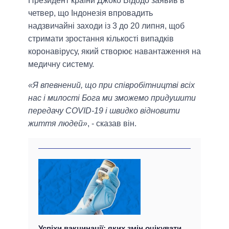
Президент країни Джоко Відодо заявив в
четвер, що Індонезія впровадить
надзвичайні заходи із 3 до 20 липня, щоб
стримати зростання кількості випадків
коронавірусу, який створює навантаження на
медичну систему.
«Я впевнений, що при співробітництві всіх
нас і милості Бога ми зможемо придушити
передачу COVID-19 і швидко відновити
життя людей»
, - сказав він.
Успіхи вакцинації: яких змін очікувати