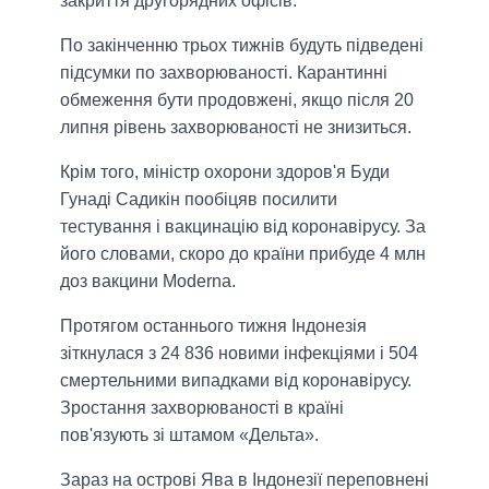
закриття другорядних офісів.
По закінченню трьох тижнів будуть підведені
підсумки по захворюваності. Карантинні
обмеження бути продовжені, якщо після 20
липня рівень захворюваності не знизиться.
Крім того, міністр охорони здоров'я Буди
Гунаді Садикін пообіцяв посилити
тестування і вакцинацію від коронавірусу. За
його словами, скоро до країни прибуде 4 млн
доз вакцини Moderna.
Протягом останнього тижня Індонезія
зіткнулася з 24 836 новими інфекціями і 504
смертельними випадками від коронавірусу.
Зростання захворюваності в країні
пов'язують зі штамом «Дельта».
Зараз на острові Ява в Індонезії переповнені