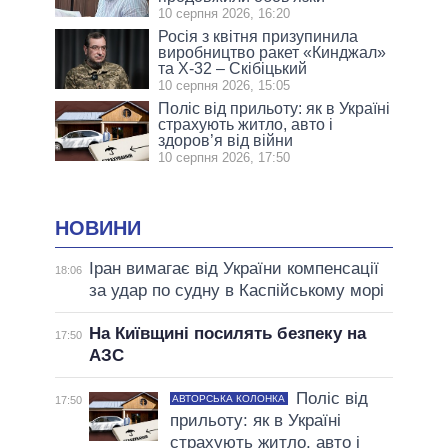
10 серпня 2026, 16:20
Росія з квітня призупинила
виробництво ракет «Кинджал»
та Х-32 – Скібіцький
10 серпня 2026, 15:05
Поліс від прильоту: як в Україні
страхують житло, авто і
здоров’я від війни
10 серпня 2026, 17:50
НОВИНИ
Іран вимагає від України компенсації
18:06
за удар по судну в Каспійському морі
На Київщині посилять безпеку на
17:50
АЗС
Поліс від
АВТОРСЬКА КОЛОНКА
17:50
прильоту: як в Україні
страхують житло, авто і