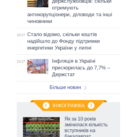
держслужбовців: скільки
отримують
антикорупціонери, діловоди та інші
чиновники
Стало відомо, скільки коштів
16:27
надійшло до Фонду підтримки
енергетики України у липні
Інфляція в Україні
16:27
прискорилась до 7,7% –
Держстат
Більше новин
ІНФОГРАФІКА
Як за 10 років
змінилася кількість
ть
вступників на
и,
бакалаврат,