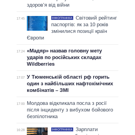
здоров’я від війни
Світовий рейтинг
ІНФОГРАФІКА
17:45
паспортів: як за 10 років
змінилися позиції країн
Європи
«Мадяр» назвав головну мету
17:24
ударів по російських складах
Wildberries
У Тюменській області рф горить
17:07
один з найбільших нафтохімічних
комбінатів – ЗМІ
Молдова відкликала посла з росії
17:00
після інциденту з вибухом бойового
безпілотника
Зарплати
ІНФОГРАФІКА
16:28