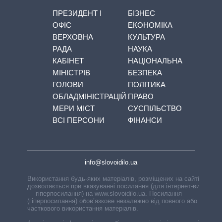
ПРЕЗИДЕНТ І
БІЗНЕС
ОФІС
ЕКОНОМІКА
ВЕРХОВНА
КУЛЬТУРА
РАДА
НАУКА
КАБІНЕТ
НАЦІОНАЛЬНА
МІНІСТРІВ
БЕЗПЕКА
ГОЛОВИ
ПОЛІТИКА
ОБЛАДМІНІСТРАЦІЙ
ПРАВО
МЕРИ МІСТ
СУСПІЛЬСТВО
ВСІ ПЕРСОНИ
ФІНАНСИ
info@slovoidilo.ua
Використання будь-яких матеріалів, розміщених на сайті,
дозволяється при вказуванні посилання (для інтернет-видань
— гіперпосилання) на www.slovoidilo.ua. Посилання
(гіперпосилання) обов’язкове незалежно від повного або
часткового використання матеріалів.