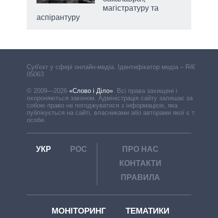
магістратуру та
аспірантуру
Cуб'єкт у сфері онлайн-медіа. Ідентифікатор медіа – R40-
05063
© 2009—2026
«Слово і Діло»
.
Всі права захищені і
охороняються законом. Адміністрація сайту залишає за
собою право не погоджуватися з інформацією, яка
публікується на сайті, власниками або авторами якої є треті
особи.
УКР
РОС
ПРО НАС
КОНТАКТИ
ПРАВИЛА
МОНІТОРИНГ
ТЕМАТИКИ