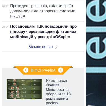
Президент розповів, скільки країн
20:39
долучилися до створення системи
FREYJA
Посадовцям ТЦК повідомили про
20:14
підозру через випадки фіктивних
мобілізацій у реєстрі «Оберіг»
Більше новин
ІНФОГРАФІКА
Як змінився
бюджет
Міністерства
оборони за 13
років війни з
росією