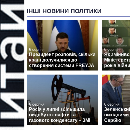
ІНШІ НОВИНИ ПОЛІТИКИ
6 серпня
6 серпня
Президент розповів, скільки
Як змінив
країн долучилися до
Міністерст
створення системи FREYJA
років війн
6 серпня
6 серпня
Росія у липні збільшила
Зеленськи
видобуток нафти та
вихідними 
газового конденсату – ЗМІ
Сербію