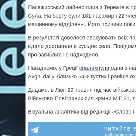
Пасажирський лайнер плив з Тернате в пр
Сула. На борту були 181 пасажир і 22 чл
машинному відділенні. Його причини поки 
В результаті довелося евакуювати всіх па
вдало доставили в сусіднє село. Повідом
про загиблих не надходило.
Нагадаємо, у Греції
спалахнула
одна з на
Avghi daily, близько 54% ​​густих і раніше
Додамо, в Лівії 29 травня під час військов
Військово-Повітряних сил країни МіГ-21, п
Візуальна аналітика від редакції «Слово і
ЧИТАЙТЕ 
найважливіше в