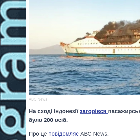
АВС News
На сході Індонезії
загорівся
пасажирськ
було 200 осіб.
Про це
повідомляє
АВС News.