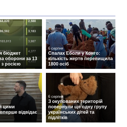
6 серпня
ся бюджет
Спалах Еболи у Конго:
ва оборони за 13
кількість жертв перевищила
и з росією
1800 осіб
6 серпня
З окупованих територій
й цими
повернули ще одну групу
вперше відвідає
українських дітей та
підлітків