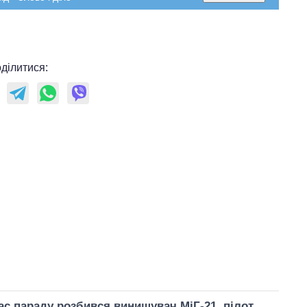
ділитися:
 час параду розбився винищувач МіГ-21, пілот