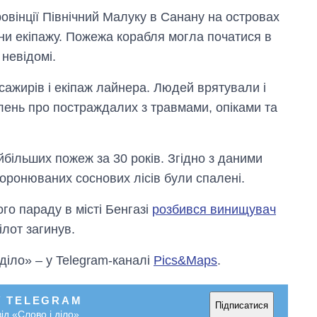
овінції Північний Малуку в Санану на островах
ени екіпажу. Пожежа корабля могла початися в
невідомі.
сажирів і екіпаж лайнера. Людей врятували і
лень про постраждалих з травмами, опіками та
йбільших пожеж за 30 років. Згідно з даними
 охоронюваних соснових лісів були спалені.
ого параду в місті Бенгазі
розбився винищувач
ілот загинув.
Вісім масованих
ударів по Україні
 діло» – у Telegram-каналі
Pics&Maps
.
за літо: Київ та
область стали
головною ціллю
У TELEGRAM
Підписатися
рф
ід «Слово і діло»