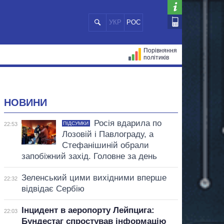
УКР
РОС
Порівняння
політиків
ЦІЙ
МЕРИ МІСТ
ВСІ ПЕРСОНИ
НОВИНИ
Росія вдарила по
ПІДСУМКИ
22:53
Лозовій і Павлограду, а
Стефанішиній обрали
запобіжний захід. Головне за день
Зеленський цими вихідними вперше
22:32
відвідає Сербію
Інцидент в аеропорту Лейпцига:
22:03
Бундестаг спростував інформацію