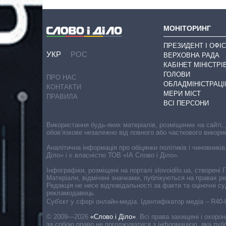
МОНІТОРИНГ
ПРЕЗИДЕНТ І ОФІС
УКР
РОС
ВЕРХОВНА РАДА
КАБІНЕТ МІНІСТРІ
ГОЛОВИ
ПРО НАС
ОБЛАДМІНІСТРАЦІ
КОНТАКТИ
МЕРИ МІСТ
ПРАВИЛА
ВСІ ПЕРСОНИ
Використання будь-яких матеріалів, розміщених на сайті,
обов’язкове незалежно від повного або часткового викори
Аналітична інформація про обіцянки політиків і чиновників
Діло» і є власністю ТОВ «ІА Слово і Діло».
Інфографіки, розміщені на порталі slovoidilo.ua, створен
Матеріали, відмічені значками, публікуються на правах р
Редакція не несе відповідальності за факти та оціночні 
рекламодавець.
Cуб'єкт у сфері онлайн-медіа. Ідентифікатор медіа – R40
© 2009—2026
«Слово і Діло»
.
Всі права захищені і охоро
за собою право не погоджуватися з інформацією, яка публ