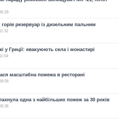
06:29
 горів резервуар із дизельним пальним
11:32
жі у Греції: евакуюють села і монастирі
11:54
лася масштабна пожежа в ресторані
08:58
алахнула одна з найбільших пожеж за 30 років
08:38