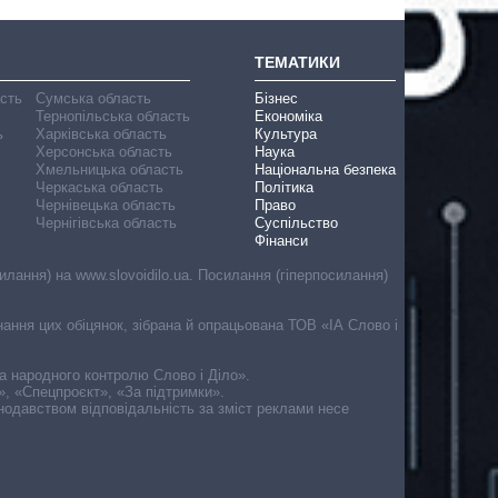
ТЕМАТИКИ
асть
Сумська область
Бізнес
Тернопільська область
Економіка
ь
Харківська область
Культура
Херсонська область
Наука
Хмельницька область
Національна безпека
Черкаська область
Політика
Чернівецька область
Право
Чернігівська область
Суспільство
Фінанси
лання) на www.slovoidilo.ua. Посилання (гіперпосилання)
онання цих обіцянок, зібрана й опрацьована ТОВ «ІА Слово і
ма народного контролю Слово і Діло».
», «Спецпроєкт», «За підтримки».
онодавством відповідальність за зміст реклами несе