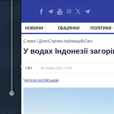
НОВИНИ
ОБIЦЯНКИ
ПОЛIТИКИ
УСІ ПОЛІТИКИ
ПРЕЗИДЕНТ І ОФ
Слово і Діло
›
Стрічка публікацій
›
Світ
У водах Індонезії заго
СВІТ
30 травня 2021, 12:56
Читати російською