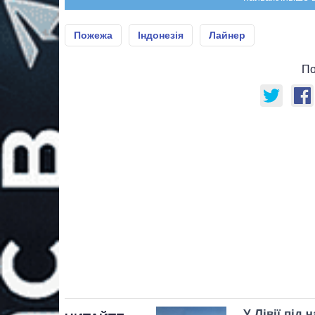
Пожежа
Індонезія
Лайнер
По
У Лівії під