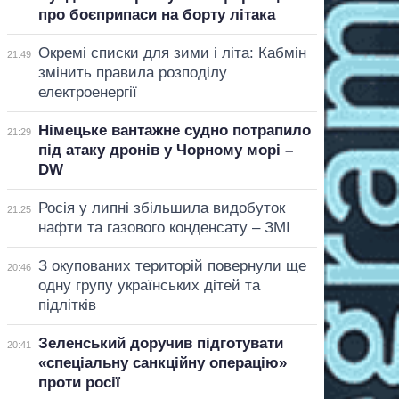
про боєприпаси на борту літака
Окремі списки для зими і літа: Кабмін
21:49
змінить правила розподілу
електроенергії
Німецьке вантажне судно потрапило
21:29
під атаку дронів у Чорному морі –
DW
Росія у липні збільшила видобуток
21:25
нафти та газового конденсату – ЗМІ
З окупованих територій повернули ще
20:46
одну групу українських дітей та
підлітків
Зеленський доручив підготувати
20:41
«спеціальну санкційну операцію»
проти росії