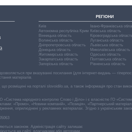
РЕГІОНИ
Київ
Івано-Франківська обл
Автономна республіка Крим
Київська область
Вінницька область
Кіровоградська област
В
Волинська область
Луганська область
Дніпропетровська область
Львівська область
Й
Донецька область
Миколаївська область
Житомирська область
Одеська область
Закарпатська область
Полтавська область
Запорізька область
Рівненська область
 дозволяється при вказуванні посилання (для інтернет-видань — гіперпоси
стання матеріалів.
, що розміщені на порталі slovoidilo.ua, а також інформація про стан вик
і ГО «Система народного контролю Слово і Діло» і є власністю ГО «Систе
еклами: «Промо», «Новини компаній», «Позиція», «Партнерський матеріал
судження, оприлюднені у рекламних матеріалах. Згідно з українським зак
-05063
няються законом. Адміністрація сайту залишає
ікується на сайті, власниками або авторами