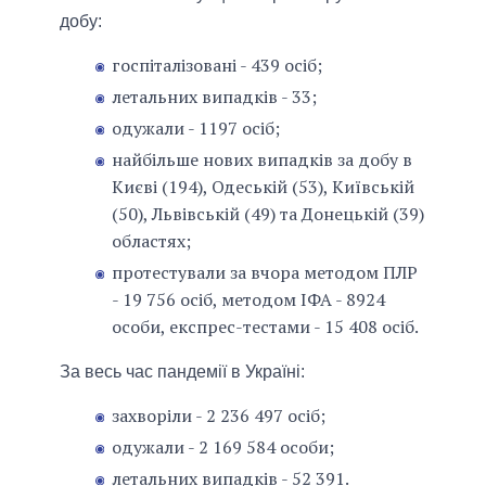
добу:
госпіталізовані - 439 осіб;
летальних випадків - 33;
одужали - 1197 осіб;
найбільше нових випадків за добу в
Києві (194), Одеській (53), Київській
(50), Львівській (49) та Донецькій (39)
областях;
протестували за вчора методом ПЛР
- 19 756 осіб, методом ІФА - 8924
особи, експрес-тестами - 15 408 осіб.
За весь час пандемії в Україні:
захворіли - 2 236 497 осіб;
одужали - 2 169 584 особи;
летальних випадків - 52 391.