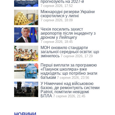
прогнозують на 2027-й
7 серпня 2026, 17:52
Міжнародні резерви України
скоротилися у липні
7 серпня 2026, 18:09
Чехія посилить захист
аеропортів після інциденту з
дроном у Лейпцигу
7 серпня 2026, 18:45
МОН оновило стандарти
загальної середньої освіти: що
змінилось
7 серпня 2026, 17:29
Перші виплати за програмою
«Пакунок школяра» вже
надходять: що потрібно знати
батькам
7 серпня 2026, 23:56
У Німеччині над військовою
базою, де ремонтують системи
Patriot, помітили невідомі
БПЛА
7 серпня 2026, 21:45
НОВИНИ