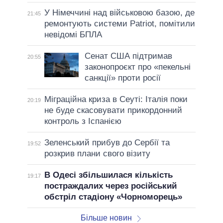
У Німеччині над військовою базою, де
21:45
ремонтують системи Patriot, помітили
невідомі БПЛА
Сенат США підтримав
20:55
законопроєкт про «пекельні
санкції» проти росії
Міграційна криза в Сеуті: Італія поки
20:19
не буде скасовувати прикордонний
контроль з Іспанією
Зеленський прибув до Сербії та
19:52
розкрив плани свого візиту
В Одесі збільшилася кількість
19:17
постраждалих через російський
обстріл стадіону «Чорноморець»
Більше новин