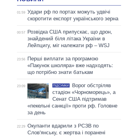
Удари рф по портах можуть удвічі
01:59
скоротити експорт українського зерна
Розвідка США припускає, що дрон,
00:57
знайдений біля літака України в
Лейпцигу, міг належати рф – WSJ
Перші виплати за програмою
23:56
«Пакунок школяра» вже надходять:
що потрібно знати батькам
Ворог обстріляв
ПІДСУМКИ
23:09
стадіон «Чорноморець», а
Сенат США підтримав
«пекельні санкції» проти рф. Головне
за день
Окупанти вдарили з РСЗВ по
22:29
Слов'янську, є жертва і поранені