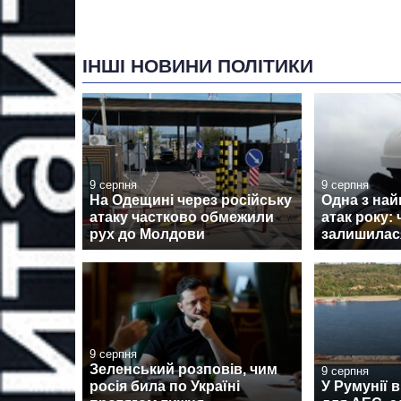
ІНШІ НОВИНИ ПОЛІТИКИ
9 серпня
9 серпня
На Одещині через російську
Одна з на
атаку частково обмежили
атак року:
рух до Молдови
залишилася
9 серпня
Зеленський розповів, чим
9 серпня
росія била по Україні
У Румунії 