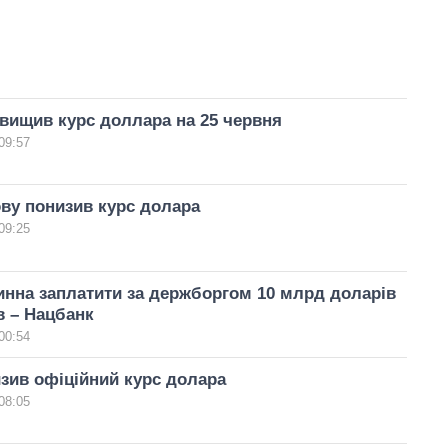
вищив курс доллара на 25 червня
09:57
ву понизив курс долара
09:25
инна заплатити за держборгом 10 млрд доларів
в – Нацбанк
00:54
зив офіційний курс долара
08:05