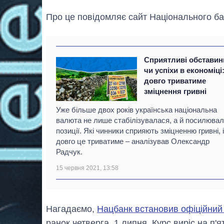
Про це повідомляє сайт Національного ба
Сприятливі обставин
чи успіхи в економіці
довго триватиме
зміцнення гривні
Уже більше двох років українська національна
валюта не лише стабілізувалася, а й посилюва
позиції. Які чинники сприяють зміцненню гривні, і
довго це триватиме ‒ аналізував Олександр
Радчук.
15 червня 2021, 13:58
Нагадаємо,
Нацбанк встановив офіційний
ранок четверга, 1 липня. Курс виріс на п'я