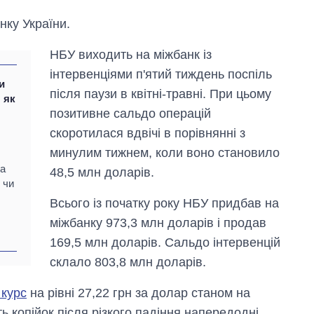
нку України.
НБУ виходить на міжбанк із
інтервенціями п'ятий тиждень поспіль
и
після паузи в квітні-травні. При цьому
: як
позитивне сальдо операцій
скоротилася вдвічі в порівнянні з
минулим тижнем, коли воно становило
Від 1 місяця – до 5
ла
48,5 млн доларів.
років: хто і як
 чи
довго обіймав
посаду керівника
Всього із початку року НБУ придбав на
СЗР
міжбанку 973,3 млн доларів і продав
169,5 млн доларів. Сальдо інтервенцій
склало 803,8 млн доларів.
 курс
на рівні 27,22 грн за долар станом на
ть копійок після різкого падіння напередодні.