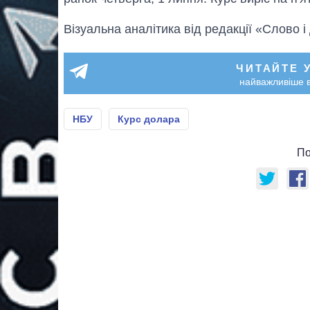
Візуальна аналітика від редакції «Слово і
ЧИТАЙТЕ 
найважливіше в
НБУ
Курс долара
По