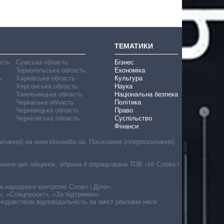
ТЕМАТИКИ
асть
Сумська область
Бізнес
Тернопільська область
Економіка
ь
Харківська область
Культура
Херсонська область
Наука
Хмельницька область
Національна безпека
Черкаська область
Політика
Чернівецька область
Право
Чернігівська область
Суспільство
Фінанси
лання) на www.slovoidilo.ua. Посилання (гіперпосилання)
онання цих обіцянок, зібрана й опрацьована ТОВ «ІА Слово і
ма народного контролю Слово і Діло».
», «Спецпроєкт», «За підтримки».
онодавством відповідальність за зміст реклами несе