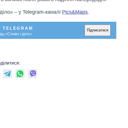
 діло» – у Telegram-каналі
Pics&Maps
.
У TELEGRAM
Підписатися
ід «Слово і діло»
ділитися: