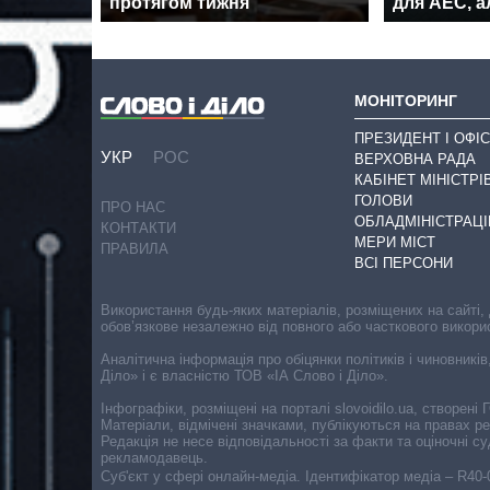
протягом тижня
для АЕС, а
МОНІТОРИНГ
ПРЕЗИДЕНТ І ОФІС
УКР
РОС
ВЕРХОВНА РАДА
КАБІНЕТ МІНІСТРІ
ГОЛОВИ
ПРО НАС
ОБЛАДМІНІСТРАЦІ
КОНТАКТИ
МЕРИ МІСТ
ПРАВИЛА
ВСІ ПЕРСОНИ
Використання будь-яких матеріалів, розміщених на сайті,
обов’язкове незалежно від повного або часткового викори
Аналітична інформація про обіцянки політиків і чиновників
Діло» і є власністю ТОВ «ІА Слово і Діло».
Інфографіки, розміщені на порталі slovoidilo.ua, створен
Матеріали, відмічені значками, публікуються на правах р
Редакція не несе відповідальності за факти та оціночні 
рекламодавець.
Cуб'єкт у сфері онлайн-медіа. Ідентифікатор медіа – R40