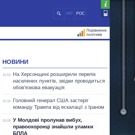
УКР
РОС
Порівняння
політиків
ЦІЙ
МЕРИ МІСТ
ВСІ ПЕРСОНИ
НОВИНИ
На Херсонщині розширили перелік
15:53
населених пунктів, звідки проводиться
обов'язкова евакуація
Головний генерал США застеріг
15:34
команду Трампа від ескалації з Іраном
У Молдові пролунав вибух,
15:09
правоохоронці знайшли уламки
БПЛА