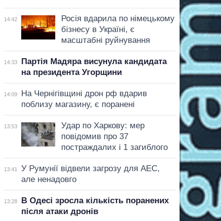
Росія вдарила по німецькому
14:42
бізнесу в Україні, є
масштабні руйнування
Партія Мадяра висунула кандидата
14:33
на президента Угорщини
На Чернігівщині дрон рф вдарив
14:09
поблизу магазину, є поранені
Удар по Харкову: мер
13:53
повідомив про 37
постраждалих і 1 загиблого
У Румунії відвели загрозу для АЕС,
13:41
але ненадовго
В Одесі зросла кількість поранених
13:28
після атаки дронів