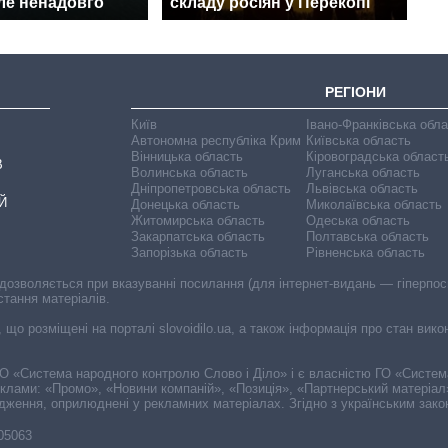
ле ненадовго
складу росіян у Перекопі
РЕГІОНИ
Київ
Івано-Франківська обл
Автономна республіка Крим
Київська область
Вінницька область
Кіровоградська област
В
Волинська область
Луганська область
Дніпропетровська область
Львівська область
Й
Донецька область
Миколаївська область
Житомирська область
Одеська область
Закарпатська область
Полтавська область
Запорізька область
Рівненська область
 дозволяється при вказуванні посилання (для інтернет-видань — гіперпоси
стання матеріалів.
, що розміщені на порталі slovoidilo.ua, а також інформація про стан вик
і ГО «Система народного контролю Слово і Діло» і є власністю ГО «Систе
еклами: «Промо», «Новини компаній», «Позиція», «Партнерський матеріал
судження, оприлюднені у рекламних матеріалах. Згідно з українським зак
-05063