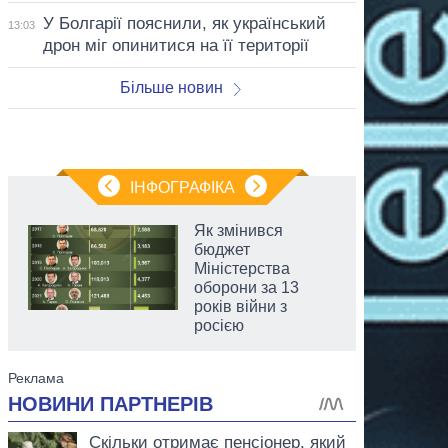
У Болгарії пояснили, як український
13:03
дрон міг опинитися на її території
Більше новин
ІНФОГРАФІКА
Як змінився
бюджет
Міністерства
оборони за 13
років війни з
росією