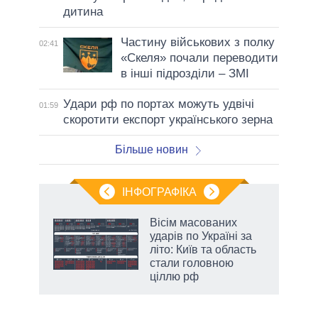
дитина
Частину військових з полку
02:41
«Скеля» почали переводити
в інші підрозділи – ЗМІ
Удари рф по портах можуть удвічі
01:59
скоротити експорт українського зерна
Більше новин
ІНФОГРАФІКА
 5
Вісім масованих
вго
ударів по Україні за
літо: Київ та область
стали головною
ціллю рф