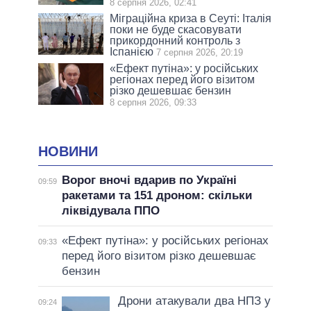
8 серпня 2026, 02:41
Міграційна криза в Сеуті: Італія
поки не буде скасовувати
прикордонний контроль з
Іспанією
7 серпня 2026, 20:19
«Ефект путіна»: у російських
регіонах перед його візитом
різко дешевшає бензин
8 серпня 2026, 09:33
НОВИНИ
Ворог вночі вдарив по Україні
09:59
ракетами та 151 дроном: скільки
ліквідувала ППО
«Ефект путіна»: у російських регіонах
09:33
перед його візитом різко дешевшає
бензин
Дрони атакували два НПЗ у
09:24