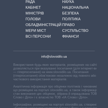
РАДА
НАУКА
КАБІНЕТ
НАЦІОНАЛЬНА
МІНІСТРІВ
БЕЗПЕКА
ГОЛОВИ
ПОЛІТИКА
ОБЛАДМІНІСТРАЦІЙ
ПРАВО
МЕРИ МІСТ
СУСПІЛЬСТВО
ВСІ ПЕРСОНИ
ФІНАНСИ
info@slovoidilo.ua
Використання будь-яких матеріалів, розміщених на сайті,
дозволяється при вказуванні посилання (для інтернет-видань
— гіперпосилання) на www.slovoidilo.ua. Посилання
(гіперпосилання) обов’язкове незалежно від повного або
часткового використання матеріалів.
Аналітична інформація про обіцянки політиків і чиновників,
що розміщені на порталі slovoidilo.ua, а також інформація про
стан виконання цих обіцянок, зібрана й опрацьована ТОВ «ІА
Слово і Діло» і є власністю ТОВ «ІА Слово і Діло».
Інфографіки, розміщені на порталі slovoidilo.ua, створені ГО