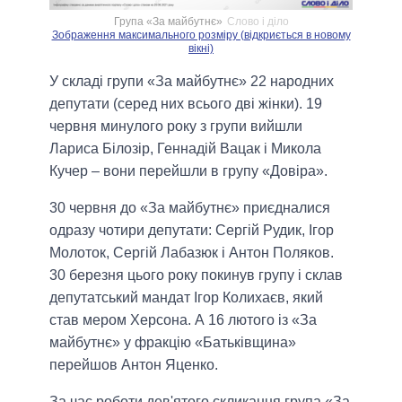
Група «За майбутнє»
Слово і діло
Зображення максимального розміру (відкриється в новому
вікні)
У складі групи «За майбутнє» 22 народних
депутати (серед них всього дві жінки). 19
червня минулого року з групи вийшли
Лариса Білозір, Геннадій Вацак і Микола
Кучер – вони перейшли в групу «Довіра».
30 червня до «За майбутнє» приєдналися
одразу чотири депутати: Сергій Рудик, Ігор
Молоток, Сергій Лабазюк і Антон Поляков.
30 березня цього року покинув групу і склав
депутатський мандат Ігор Колихаєв, який
став мером Херсона. А 16 лютого із «За
майбутнє» у фракцію «Батьківщина»
перейшов Антон Яценко.
За час роботи дев'ятого скликання група «За