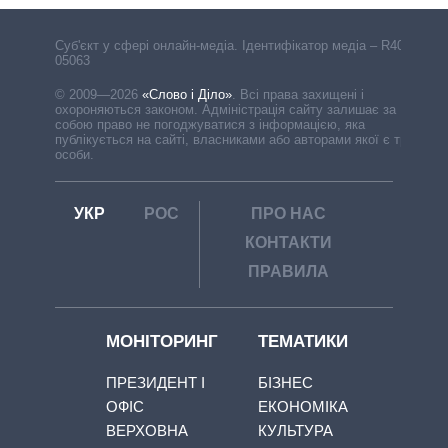
Cуб'єкт у сфері онлайн-медіа. Ідентифікатор медіа – R40-
05063
© 2009—2026
«Слово і Діло»
.
Всі права захищені і
охороняються законом. Адміністрація сайту залишає за
собою право не погоджуватися з інформацією, яка
публікується на сайті, власниками або авторами якої є треті
особи.
УКР
РОС
ПРО НАС
КОНТАКТИ
ПРАВИЛА
МОНІТОРИНГ
ТЕМАТИКИ
ПРЕЗИДЕНТ І
БІЗНЕС
ОФІС
ЕКОНОМІКА
ВЕРХОВНА
КУЛЬТУРА