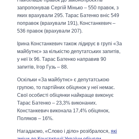
запропонував Сергій Мінько – 550 правок, з
яких врахували 295. Тарас Батенко вніс 549
поправок (врахували 191), Констанкевич –
536 правок (врахували 207).
Ірина Констанкевич також лідирує в групі «За
майбутнє» за кількістю депутатських запитів,
у неї їх 96. Тарас Батенко направив 90
запитів, Ігор Гузь – 88.
Оскільки «За майбутнє» є депутатською
групою, то партійних обіцянок у неї немає.
Свої особисті обіцянки найкраще виконує
Тарас Батенко – 23,3% виконаних.
Констанкевич виконала 17,4% обіцянок,
Поляков – 16%.
Нагадаємо, «Слово і діло» розібралося,
які
зміни до Конституції України обіцяли