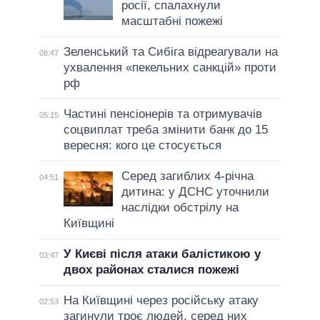
росії, спалахнули
масштабні пожежі
Зеленський та Сибіга відреагували на
08:47
ухвалення «пекельних санкцій» проти
рф
Частині пенсіонерів та отримувачів
05:15
соцвиплат треба змінити банк до 15
вересня: кого це стосується
Серед загиблих 4-річна
04:51
дитина: у ДСНС уточнили
наслідки обстрілу на
Київщині
У Києві після атаки балістикою у
03:47
двох районах сталися пожежі
На Київщині через російську атаку
02:53
загинули троє людей, серед них