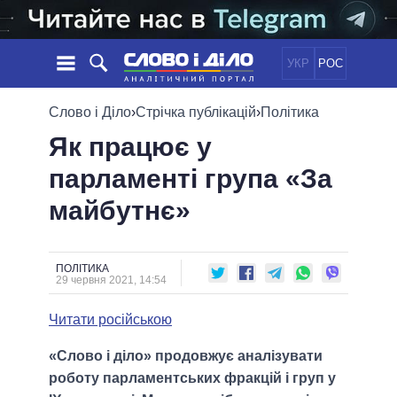
УКР
РОС
НОВИНИ
Слово і Діло
›
Стрічка публікацій
›
Політика
Як працює у
ОБIЦЯНКИ
СТРІЧКА
ПОЛІТИКА
парламенті група «За
ПОДІЇ
ЕКОНОМІКА
ПОЛIТИКИ
майбутнє»
СТАТТІ
СУСПІЛЬСТВО
ІНФОГРАФІКА
ДУМКИ
СВІТ
УСІ ПОЛІТИКИ
ОГЛЯДИ
ПРЕЗИДЕНТ І ОФІС
ВІДЕО
ПОЛІТИКА
ДАЙДЖЕСТИ
29 червня 2021, 14:54
ВЕРХОВНА РАДА
ПІДТРИМАТИ
КАБІНЕТ МІНІСТРІВ
Читати російською
ГОЛОВИ ОБЛАДМІНІСТРАЦІЙ
ПОРІВНЯННЯ ПОЛІТИКІВ
«Слово і діло» продовжує аналізувати
МЕРИ МІСТ
роботу парламентських фракцій і груп у
ВСІ ПЕРСОНИ