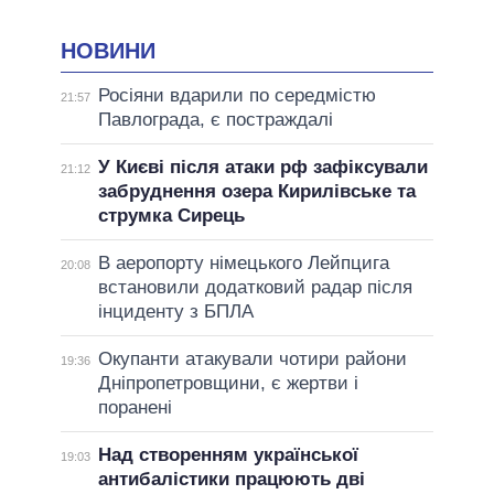
НОВИНИ
Росіяни вдарили по середмістю
21:57
Павлограда, є постраждалі
У Києві після атаки рф зафіксували
21:12
забруднення озера Кирилівське та
струмка Сирець
В аеропорту німецького Лейпцига
20:08
встановили додатковий радар після
інциденту з БПЛА
Окупанти атакували чотири райони
19:36
Дніпропетровщини, є жертви і
поранені
Над створенням української
19:03
антибалістики працюють дві