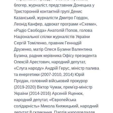
блогер, журналіст, представник Донецька у
Тристоронній контактній групі Денис
Казанський, журналісти Дмитро Гордон,
Леонід Канфер, адвокат програми «Схеми»,
«Радіо Свобода» Анатолій Попов, голова
Національної спілки журналістів України
Сергій Томіленко, правник Геннадій
Друзенко, матір Олеся Бузини Валентина
Бузина, радник керівника Офісу президента
Олексій Арестович, народний депутат,
«Слуга народу» Андрій Герус, міністр палива
та енергетики (2007-2010, 2014) Юрій
Продан, головний військовий прокурор
(2019-2020) Віктор Чумак, прем'єр-міністр
України (2014-2016) Арсеній Яценюк,
народний депутат, «Європейська
солідарність» Микола Княжицький, народний
депутат 8 скликання, Партія народовладдя