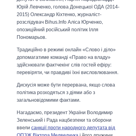
Юрій Левченко, голова Донецької ОДА (2014-
2015) Олександр Кіхтенко, журналіст-
розслідувач Bihus.Info Аліса Юрченко,
опозиційний російський політик Ілля
Пономарьов.
Традиційно в режимі онлайн «Слово і діло»
допомагатиме команді «Право на владу»
здійснювати фактчекінг слів гостей ефіру:
перевіряти, чи правдиві їхні висловлювання.
Дискусія може бути перервана, якщо слова
політика розходяться з діями або з
загальновідомими фактами.
Нагадаємо, президент України Володимир
Зеленський і Рада нацбезпеки та оборони
ввели
санкції проти народного депутата від
ОПЗЖ Віктора Медведчука
і його дружини