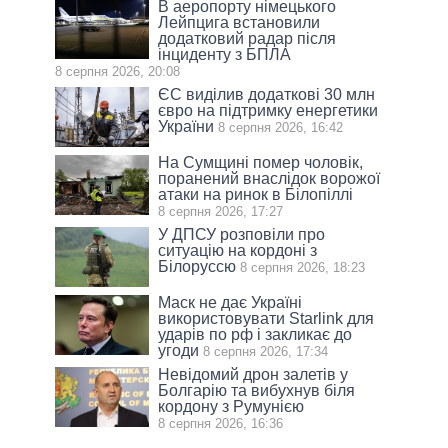
В аеропорту німецького
Лейпцига встановили
додатковий радар після
інциденту з БПЛА
8 серпня 2026, 20:08
ЄС виділив додаткові 30 млн
євро на підтримку енергетики
України
8 серпня 2026, 16:42
На Сумщині помер чоловік,
поранений внаслідок ворожої
атаки на ринок в Білопіллі
8 серпня 2026, 17:27
У ДПСУ розповіли про
ситуацію на кордоні з
Білоруссю
8 серпня 2026, 18:23
Маск не дає Україні
використовувати Starlink для
ударів по рф і закликає до
угоди
8 серпня 2026, 17:34
Невідомий дрон залетів у
Болгарію та вибухнув біля
кордону з Румунією
8 серпня 2026, 16:36