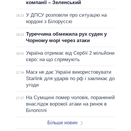
компанії – Зеленський
У ДПСУ розповіли про ситуацію на
18:23
кордоні з Білоруссю
Туреччина обмежила рух суден у
18:12
Чорному морі через атаки
Україна отримає від Сербії 2 мільйони
18:01
євро: на що спрямують
Маск не дає Україні використовувати
17:34
Starlink для ударів по рф і закликає до
угоди
На Сумщині помер чоловік, поранений
17:27
внаслідок ворожої атаки на ринок в
Білопіллі
Більше новин