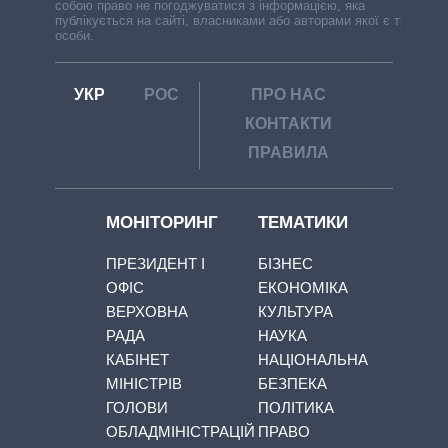
собою право не погоджуватися з інформацією, яка
публікується на сайті, власниками або авторами якої є треті
особи.
УКР
РОС
ПРО НАС
КОНТАКТИ
ПРАВИЛА
МОНІТОРИНГ
ТЕМАТИКИ
ПРЕЗИДЕНТ І
БІЗНЕС
ОФІС
ЕКОНОМІКА
ВЕРХОВНА
КУЛЬТУРА
РАДА
НАУКА
КАБІНЕТ
НАЦІОНАЛЬНА
МІНІСТРІВ
БЕЗПЕКА
ГОЛОВИ
ПОЛІТИКА
ОБЛАДМІНІСТРАЦІЙ
ПРАВО