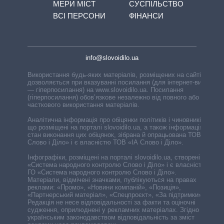
МЕРИ МІСТ
СУСПІЛЬСТВО
ВСІ ПЕРСОНИ
ФІНАНСИ
info@slovoidilo.ua
Використання будь-яких матеріалів, розміщених на сайті,
дозволяється при вказуванні посилання (для інтернет-видань
— гіперпосилання) на www.slovoidilo.ua. Посилання
(гіперпосилання) обов’язкове незалежно від повного або
часткового використання матеріалів.
Аналітична інформація про обіцянки політиків і чиновників,
що розміщені на порталі slovoidilo.ua, а також інформація про
стан виконання цих обіцянок, зібрана й опрацьована ТОВ «ІА
Слово і Діло» і є власністю ТОВ «ІА Слово і Діло».
Інфографіки, розміщені на порталі slovoidilo.ua, створені ГО
«Система народного контролю Слово і Діло» і є власністю
ГО «Система народного контролю Слово і Діло».
Матеріали, відмічені значками, публікуються на правах
реклами: «Промо», «Новини компаній», «Позиція»,
«Партнерський матеріал», «Спецпроєкт», «За підтримки».
Редакція не несе відповідальності за факти та оціночні
судження, оприлюднені у рекламних матеріалах. Згідно з
українським законодавством відповідальність за зміст