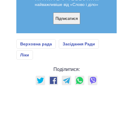
найважливіше від «Слово і діло»
Підписатися
Верховна рада
Засідання Ради
Ліки
Поділитися: