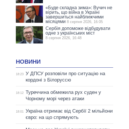
«Буде складна зима»: Вучич не
вірить, що війна в Україні
завершиться найближчими
місяцями
8 серпня 2026, 16:05
Сербія допоможе відбудувати
одне з українських міст
8 серпня 2026, 16:48
НОВИНИ
У ДПСУ розповіли про ситуацію на
18:23
кордоні з Білоруссю
Туреччина обмежила рух суден у
18:12
Чорному морі через атаки
Україна отримає від Сербії 2 мільйони
18:01
євро: на що спрямують