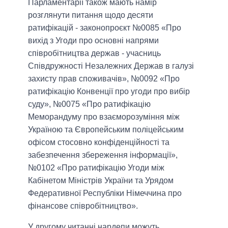
Парламентарії також мають намір
розглянути питання щодо десяти
ратифікацій - законопроєкт №0085 «Про
вихід з Угоди про основні напрями
співробітництва держав - учасниць
Співдружності Незалежних Держав в галузі
захисту прав споживачів», №0092 «Про
ратифікацію Конвенції про угоди про вибір
суду», №0075 «Про ратифікацію
Меморандуму про взаєморозуміння між
Україною та Європейським поліцейським
офісом стосовно конфіденційності та
забезпечення збереження інформації»,
№0102 «Про ратифікацію Угоди між
Кабінетом Міністрів України та Урядом
Федеративної Республіки Німеччина про
фінансове співробітництво».
У другому читанні нардепи можуть