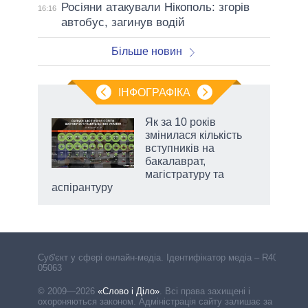
Росіяни атакували Нікополь: згорів
16:16
автобус, загинув водій
Більше новин
ІНФОГРАФІКА
Як за 10 років
раїні
змінилася кількість
ої
вступників на
бакалаврат,
магістратуру та
аспірантуру
Cуб'єкт у сфері онлайн-медіа. Ідентифікатор медіа – R40-
05063
© 2009—2026
«Слово і Діло»
.
Всі права захищені і
охороняються законом. Адміністрація сайту залишає за