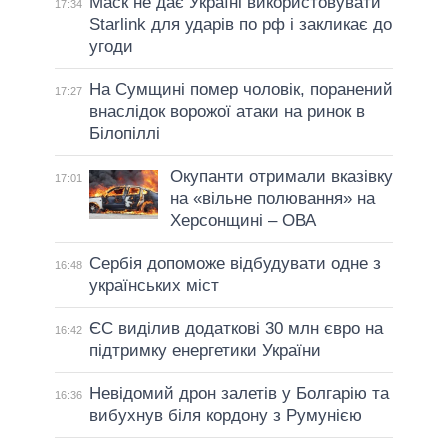
Маск не дає Україні використовувати
17:34
Starlink для ударів по рф і закликає до
угоди
На Сумщині помер чоловік, поранений
17:27
внаслідок ворожої атаки на ринок в
Білопіллі
Окупанти отримали вказівку
17:01
на «вільне полювання» на
Херсонщині – ОВА
Сербія допоможе відбудувати одне з
16:48
українських міст
ЄС виділив додаткові 30 млн євро на
16:42
підтримку енергетики України
Невідомий дрон залетів у Болгарію та
16:36
вибухнув біля кордону з Румунією