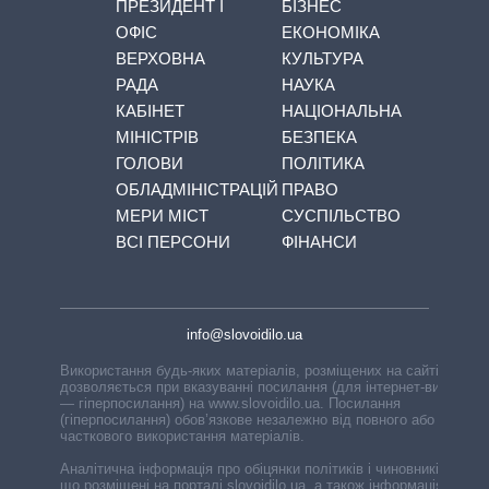
ПРЕЗИДЕНТ І
БІЗНЕС
ОФІС
ЕКОНОМІКА
ВЕРХОВНА
КУЛЬТУРА
РАДА
НАУКА
КАБІНЕТ
НАЦІОНАЛЬНА
МІНІСТРІВ
БЕЗПЕКА
ГОЛОВИ
ПОЛІТИКА
ОБЛАДМІНІСТРАЦІЙ
ПРАВО
МЕРИ МІСТ
СУСПІЛЬСТВО
ВСІ ПЕРСОНИ
ФІНАНСИ
info@slovoidilo.ua
Використання будь-яких матеріалів, розміщених на сайті,
дозволяється при вказуванні посилання (для інтернет-видань
— гіперпосилання) на www.slovoidilo.ua. Посилання
(гіперпосилання) обов’язкове незалежно від повного або
часткового використання матеріалів.
Аналітична інформація про обіцянки політиків і чиновників,
що розміщені на порталі slovoidilo.ua, а також інформація про