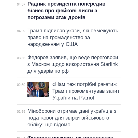
Радник президента попередив
04:57
бізнес про фейкові листи з
погрозами атак дронів
Трамп підписав укази, які обмежують
04:39
право на громадянство за
народженням у США
Федоров заявив, що веде переговори
03:56
з Маском щодо використання Starlink
для ударів по рф
«Нам теж потрібні ракети»:
02:59
Трамп прокоментував запит
України на Patriot
Міноборони отримає дані українців з
01:59
податкової для звірки військового
обліку: що відомо
Федоров розкрив, як пропонував