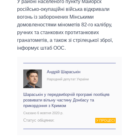
У районі населеного пункту Майорск
російсько-окупаційні війська відкривали
вогонь із заборонених Мінськими
домовленостями мінометів 82-го калібру,
ручних та станкових протитанкових
гранатометів, а також зі стрілецької зброї,
інформує штаб ООС.
Андрій Шараськін
Народний депутат України
Шараськін у передвиборчій програмі пообіцяв
розвивати вільну частину Донбасу та
прикордоння з Кримом
Сказано 6 жовтня 2020 р.
Статус обіцянки:
У ПРОЦЕСІ