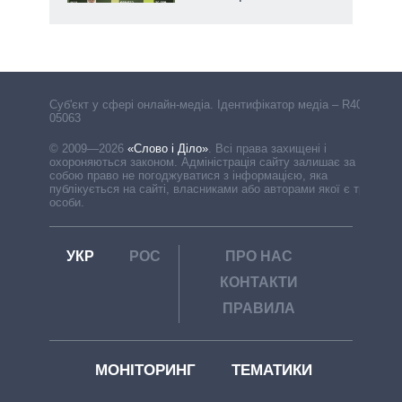
Cуб'єкт у сфері онлайн-медіа. Ідентифікатор медіа – R40-
05063
© 2009—2026
«Слово і Діло»
.
Всі права захищені і
охороняються законом. Адміністрація сайту залишає за
собою право не погоджуватися з інформацією, яка
публікується на сайті, власниками або авторами якої є треті
особи.
УКР
РОС
ПРО НАС
КОНТАКТИ
ПРАВИЛА
МОНІТОРИНГ
ТЕМАТИКИ