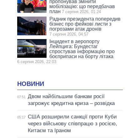
пропонував змінити
мобілізацію: що передбачав
план
7 серпня 2026, 01:24
Радник президента попередив
бізнес про фейкові листи з
погрозами атак дронів
7 серпня 2026, 04:57
Інцидент в аеропорту
Лейпцига: Бундестаг
спростував інформацію про
боєприпаси на борту літака
6 серпня 2026, 22:03
НОВИНИ
Двом найбільшим банкам росії
07:51
загрожує кредитна криза – розвідка
США розширили санкції проти Куби
05:17
через військову співпрацю з росією,
Китаєм та Іраном