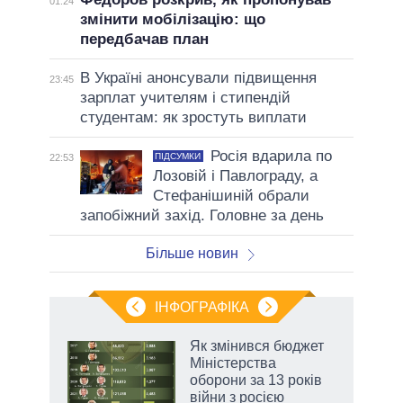
01:24
змінити мобілізацію: що
передбачав план
В Україні анонсували підвищення
23:45
зарплат учителям і стипендій
студентам: як зростуть виплати
Росія вдарила по
ПІДСУМКИ
22:53
Лозовій і Павлограду, а
Стефанішиній обрали
запобіжний захід. Головне за день
Більше новин
ІНФОГРАФІКА
Як змінився бюджет
 за
Міністерства
асть
оборони за 13 років
війни з росією