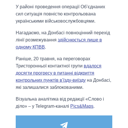
У районі проведення операції Об’єднаних
сил ситуація повністю контрольована
українськими військовослужбовцями.
Нагадаємо, на Донбасі повноцінний перехід
лінії розмежування
здійснюється лише в
одному КПВВ
.
Раніше, 20 травня, на переговорах
Тристоронньої контактної групи
вдалося
досягти прогресу в питанні відкриття
контрольних пунктів в'їзду-виїзду
на Донбасі,
які залишалися заблокованими.
Візуальна аналітика від редакції «Слово і
діло» – у Telegram-каналі
Pics&Maps
.