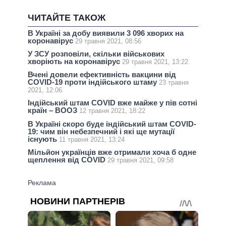
ЧИТАЙТЕ ТАКОЖ
В Україні за добу виявили 3 096 хворих на
коронавірус
29 травня 2021, 08:56
У ЗСУ розповіли, скільки військових
хворіють на коронавірус
29 травня 2021, 13:22
Вчені довели ефективність вакцини від
COVID-19 проти індійського штаму
23 травня
2021, 12:06
Індійський штам COVID вже майже у пів сотні
країн – ВООЗ
12 травня 2021, 18:22
В Україні скоро буде індійський штам COVID-
19: чим він небезпечний і які ще мутації
існують
11 травня 2021, 13:24
Мільйон українців вже отримали хоча б одне
щеплення від COVID
29 травня 2021, 09:58