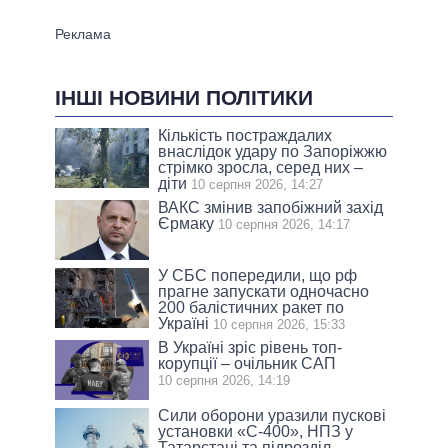
ІНШІ НОВИНИ ПОЛІТИКИ
Кількість постраждалих
внаслідок удару по Запоріжжю
стрімко зросла, серед них –
діти
10 серпня 2026, 14:27
ВАКС змінив запобіжний захід
Єрмаку
10 серпня 2026, 14:17
У СБС попередили, що рф
прагне запускати одночасно
200 балістичних ракет по
Україні
10 серпня 2026, 15:33
В Україні зріс рівень топ-
корупції – очільник САП
10 серпня 2026, 14:19
Сили оборони уразили пускові
установки «С-400», НПЗ у
Татарстані та підрозділ