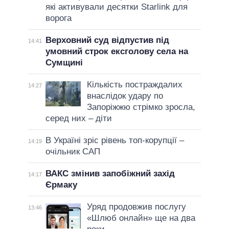
які активували десятки Starlink для
ворога
Верховний суд відпустив під
14:41
умовний строк ексголову села на
Сумщині
Кількість постраждалих
14:27
внаслідок удару по
Запоріжжю стрімко зросла,
серед них – діти
В Україні зріс рівень топ-корупції –
14:19
очільник САП
ВАКС змінив запобіжний захід
14:17
Єрмаку
Уряд продовжив послугу
13:46
«Шлюб онлайн» ще на два