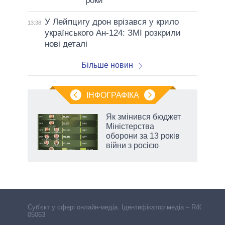
роки
У Лейпцигу дрон врізався у крило
13:38
українського Ан-124: ЗМІ розкрили
нові деталі
Більше новин
ІНФОГРАФІКА
Як змінився бюджет
ть
Міністерства
оборони за 13 років
війни з росією
Cуб'єкт у сфері онлайн-медіа. Ідентифікатор медіа – R40-
05063