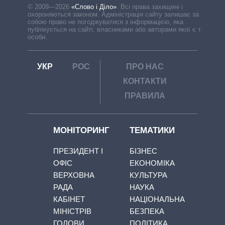
© 2009—2026
«Слово і Діло»
.
Всі права захищені і
охороняються законом. Адміністрація сайту залишає за
собою право не погоджуватися з інформацією, яка
публікується на сайті, власниками або авторами якої є треті
особи.
УКР
РОС
ПРО НАС
КОНТАКТИ
ПРАВИЛА
МОНІТОРИНГ
ТЕМАТИКИ
ПРЕЗИДЕНТ І
БІЗНЕС
ОФІС
ЕКОНОМІКА
ВЕРХОВНА
КУЛЬТУРА
РАДА
НАУКА
КАБІНЕТ
НАЦІОНАЛЬНА
МІНІСТРІВ
БЕЗПЕКА
ГОЛОВИ
ПОЛІТИКА