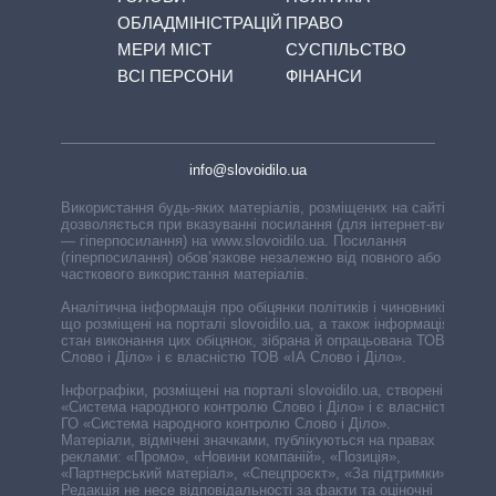
ОБЛАДМІНІСТРАЦІЙ
ПРАВО
МЕРИ МІСТ
СУСПІЛЬСТВО
ВСІ ПЕРСОНИ
ФІНАНСИ
info@slovoidilo.ua
Використання будь-яких матеріалів, розміщених на сайті,
дозволяється при вказуванні посилання (для інтернет-видань
— гіперпосилання) на www.slovoidilo.ua. Посилання
(гіперпосилання) обов’язкове незалежно від повного або
часткового використання матеріалів.
Аналітична інформація про обіцянки політиків і чиновників,
що розміщені на порталі slovoidilo.ua, а також інформація про
стан виконання цих обіцянок, зібрана й опрацьована ТОВ «ІА
Слово і Діло» і є власністю ТОВ «ІА Слово і Діло».
Інфографіки, розміщені на порталі slovoidilo.ua, створені ГО
«Система народного контролю Слово і Діло» і є власністю
ГО «Система народного контролю Слово і Діло».
Матеріали, відмічені значками, публікуються на правах
реклами: «Промо», «Новини компаній», «Позиція»,
«Партнерський матеріал», «Спецпроєкт», «За підтримки».
Редакція не несе відповідальності за факти та оціночні