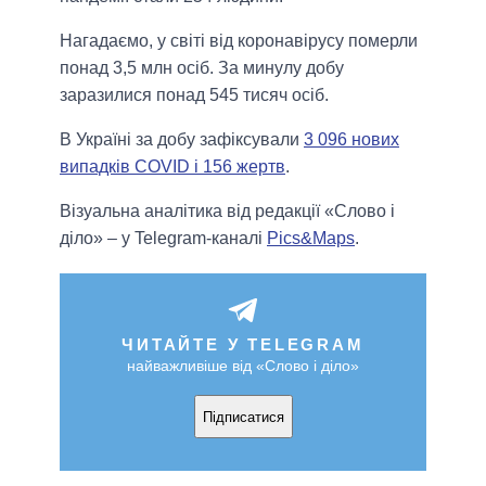
Нагадаємо, у світі від коронавірусу померли
понад 3,5 млн осіб. За минулу добу
заразилися понад 545 тисяч осіб.
В Україні за добу зафіксували
3 096 нових
випадків COVID і 156 жертв
.
Візуальна аналітика від редакції «Слово і
діло» – у Telegram-каналі
Pics&Maps
.
ЧИТАЙТЕ У TELEGRAM
найважливіше від «Слово і діло»
Підписатися