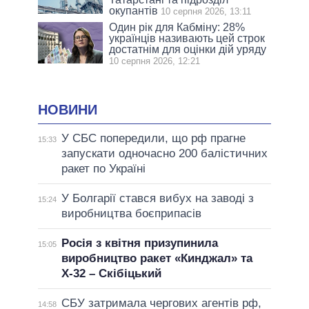
окупантів
10 серпня 2026, 13:11
Один рік для Кабміну: 28%
українців називають цей строк
достатнім для оцінки дій уряду
10 серпня 2026, 12:21
НОВИНИ
У СБС попередили, що рф прагне
15:33
запускати одночасно 200 балістичних
ракет по Україні
У Болгарії стався вибух на заводі з
15:24
виробництва боєприпасів
Росія з квітня призупинила
15:05
виробництво ракет «Кинджал» та
Х-32 – Скібіцький
СБУ затримала чергових агентів рф,
14:58