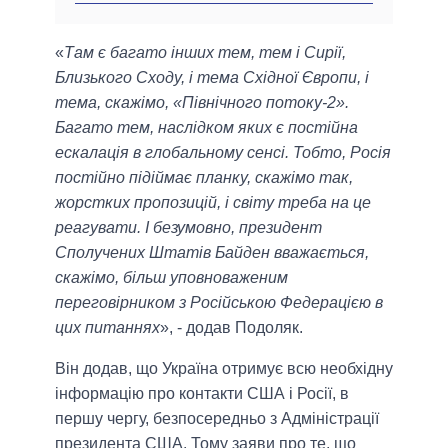
«
Там є багато інших тем, тем і Сирії,
Близького Сходу, і тема Східної Європи, і
тема, скажімо, «Північного потоку-2».
Багато тем, наслідком яких є постійна
ескалація в глобальному сенсі. Тобто, Росія
постійно підіймає планку, скажімо так,
жорстких пропозицій, і світу треба на це
реагувати. І безумовно, президент
Сполучених Штатів Байден вважається,
скажімо, більш уповноваженим
переговірником з Російською Федерацією в
цих питаннях
», - додав Подоляк.
Він додав, що Україна отримує всю необхідну
інформацію про контакти США і Росії, в
першу чергу, безпосередньо з Адміністрації
президента США. Тому заяви про те, що