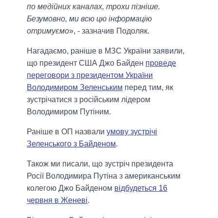
по медійних каналах, трохи пізніше.
Безумовно, ми всю цю інформацію
отримуємо
», - зазначив Подоляк.
Нагадаємо, раніше в МЗС України заявили,
що президент США Джо Байден
проведе
переговори з президентом України
Володимиром Зеленським
перед тим, як
зустрічатися з російським лідером
Володимиром Путіним.
Раніше в ОП назвали
умову зустрічі
Зеленського з Байденом
.
Також ми писали, що зустріч президента
Росії Володимира Путіна з американським
колегою Джо Байденом
відбудеться 16
червня в Женеві
.