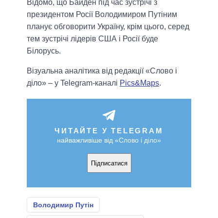
Відомо, що Байден під час зустрічі з
президентом Росії Володимиром Путіним
планує обговорити Україну, крім цього, серед
тем зустрічі лідерів США і Росії буде
Білорусь.
Візуальна аналітика від редакції «Слово і
діло» – у Telegram-каналі
Pics&Maps
.
ЧИТАЙТЕ У TELEGRAM
найважливіше від «Слово і діло»
Підписатися
Володимир Путін