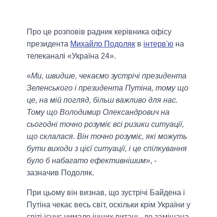
Про це розповів радник керівника офісу
президента
Михайло Подоляк
в
інтерв'ю
на
телеканалі «Україна 24».
«
Ми, швидше, чекаємо зустрічі президента
Зеленського і президента Путіна, тому що
це, на мій погляд, більш важливо для нас.
Тому що Володимир Олександрович на
сьогодні точно розуміє всі ризики ситуації,
що склалася. Він точно розуміє, які можуть
бути виходи з цієї ситуації, і це спілкування
було б набагато ефективнішим
», -
зазначив Подоляк.
При цьому він визнав, що зустрічі Байдена і
Путіна чекає весь світ, оскільки крім України у
світі існує чимало інших питань, де замішана