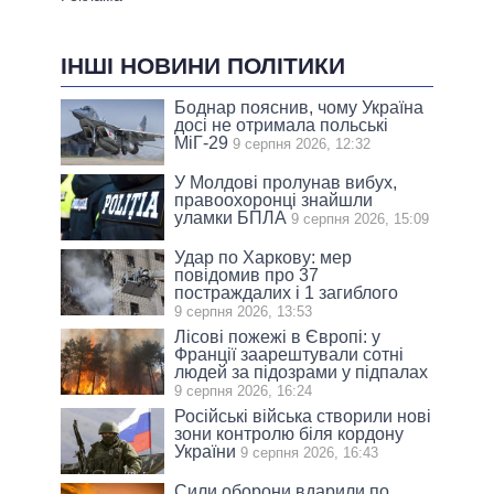
ІНШІ НОВИНИ ПОЛІТИКИ
Боднар пояснив, чому Україна
досі не отримала польські
МіГ-29
9 серпня 2026, 12:32
У Молдові пролунав вибух,
правоохоронці знайшли
уламки БПЛА
9 серпня 2026, 15:09
Удар по Харкову: мер
повідомив про 37
постраждалих і 1 загиблого
9 серпня 2026, 13:53
Лісові пожежі в Європі: у
Франції заарештували сотні
людей за підозрами у підпалах
9 серпня 2026, 16:24
Російські війська створили нові
зони контролю біля кордону
України
9 серпня 2026, 16:43
Сили оборони вдарили по