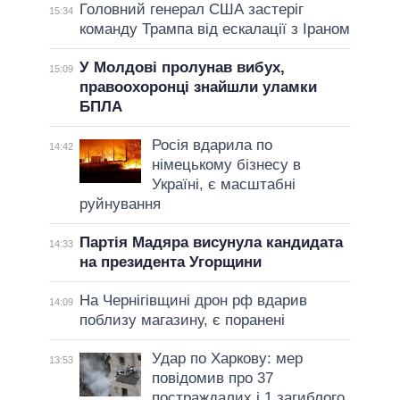
Головний генерал США застеріг
15:34
команду Трампа від ескалації з Іраном
У Молдові пролунав вибух,
15:09
правоохоронці знайшли уламки
БПЛА
Росія вдарила по
14:42
німецькому бізнесу в
Україні, є масштабні
руйнування
Партія Мадяра висунула кандидата
14:33
на президента Угорщини
На Чернігівщині дрон рф вдарив
14:09
поблизу магазину, є поранені
Удар по Харкову: мер
13:53
повідомив про 37
постраждалих і 1 загиблого