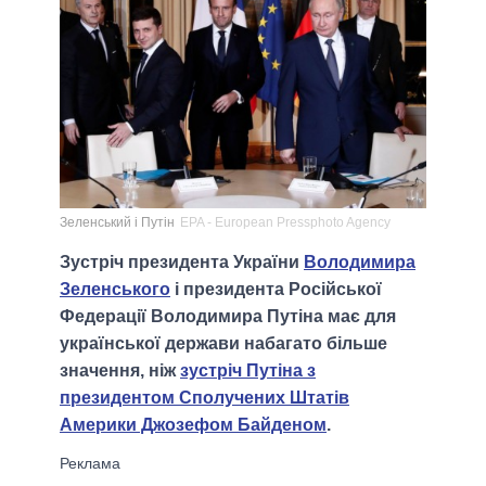
Зеленський і Путін
EPA - European Pressphoto Agency
Зустріч президента України
Володимира
Зеленського
і президента Російської
Федерації Володимира Путіна має для
української держави набагато більше
значення, ніж
зустріч Путіна з
президентом Сполучених Штатів
Америки Джозефом Байденом
.