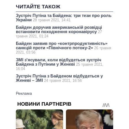
ЧИТАЙТЕ ТАКОЖ
Зустріч Путіна та Байдена: три тези про роль
України
28 травня 2021, 14:41
Байден доручив американській розвідці
встановити походження коронавірусу
27
травня 2021, 01:24
Байден заявив про «контрпродуктивність»
санкцій проти «Північного потоку-2»
26 травня
2021, 03:56
ЗМІ з'ясували, коли відбудеться зустріч
Байдена з Путіним у Женеві
25 травня 2021,
16:04
Зустріч Путіна з Байденом відбудеться у
Женеві – ЗМІ
24 травня 2021, 16:56