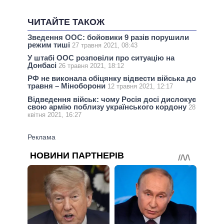
ЧИТАЙТЕ ТАКОЖ
Зведення ООС: бойовики 9 разів порушили
режим тиші
27 травня 2021, 08:43
У штабі ООС розповіли про ситуацію на
Донбасі
26 травня 2021, 18:12
РФ не виконала обіцянку відвести війська до
травня – Міноборони
12 травня 2021, 12:17
Відведення військ: чому Росія досі дислокує
свою армію поблизу українського кордону
28
квітня 2021, 16:27