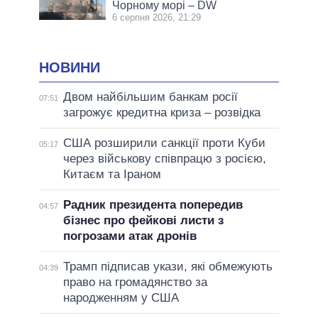
Чорному морі – DW
6 серпня 2026, 21:29
НОВИНИ
Двом найбільшим банкам росії
07:51
загрожує кредитна криза – розвідка
США розширили санкції проти Куби
05:17
через військову співпрацю з росією,
Китаєм та Іраном
Радник президента попередив
04:57
бізнес про фейкові листи з
погрозами атак дронів
Трамп підписав укази, які обмежують
04:39
право на громадянство за
народженням у США