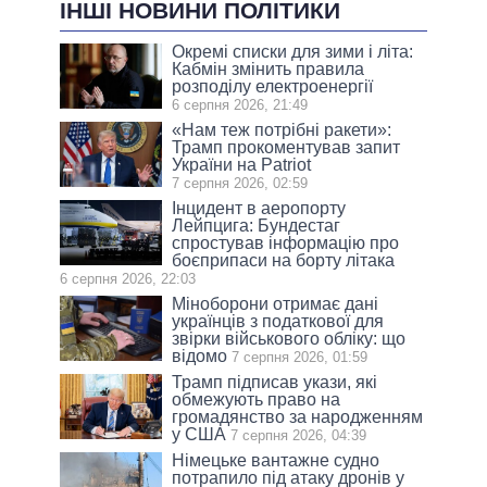
ІНШІ НОВИНИ ПОЛІТИКИ
Окремі списки для зими і літа:
Кабмін змінить правила
розподілу електроенергії
6 серпня 2026, 21:49
«Нам теж потрібні ракети»:
Трамп прокоментував запит
України на Patriot
7 серпня 2026, 02:59
Інцидент в аеропорту
Лейпцига: Бундестаг
спростував інформацію про
боєприпаси на борту літака
6 серпня 2026, 22:03
Міноборони отримає дані
українців з податкової для
звірки військового обліку: що
відомо
7 серпня 2026, 01:59
Трамп підписав укази, які
обмежують право на
громадянство за народженням
у США
7 серпня 2026, 04:39
Німецьке вантажне судно
потрапило під атаку дронів у