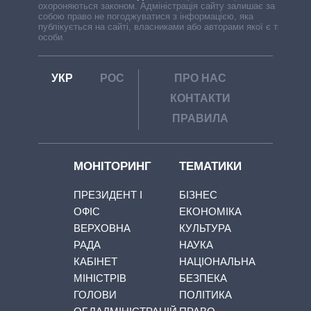
охороняються законом. Адміністрація сайту залишає за
собою право не погоджуватися з інформацією, яка
публікується на сайті, власниками або авторами якої є треті
особи.
УКР
РОС
ПРО НАС
КОНТАКТИ
ПРАВИЛА
МОНІТОРИНГ
ТЕМАТИКИ
ПРЕЗИДЕНТ І
БІЗНЕС
ОФІС
ЕКОНОМІКА
ВЕРХОВНА
КУЛЬТУРА
РАДА
НАУКА
КАБІНЕТ
НАЦІОНАЛЬНА
МІНІСТРІВ
БЕЗПЕКА
ГОЛОВИ
ПОЛІТИКА