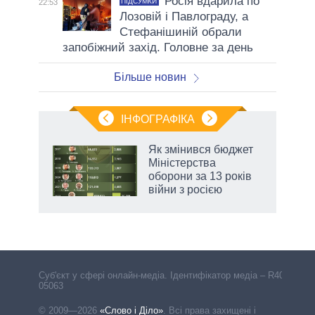
Росія вдарила по
ПІДСУМКИ
22:53
Лозовій і Павлограду, а
Стефанішиній обрали
запобіжний захід. Головне за день
Більше новин
ІНФОГРАФІКА
Як змінився бюджет
 за
Міністерства
асть
оборони за 13 років
війни з росією
Cуб'єкт у сфері онлайн-медіа. Ідентифікатор медіа – R40-
05063
© 2009—2026
«Слово і Діло»
.
Всі права захищені і