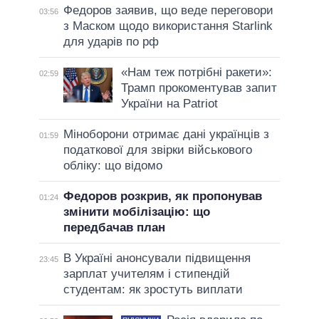
Федоров заявив, що веде переговори
03:56
з Маском щодо використання Starlink
для ударів по рф
«Нам теж потрібні ракети»:
02:59
Трамп прокоментував запит
України на Patriot
Міноборони отримає дані українців з
01:59
податкової для звірки військового
обліку: що відомо
Федоров розкрив, як пропонував
01:24
змінити мобілізацію: що
передбачав план
В Україні анонсували підвищення
23:45
зарплат учителям і стипендій
студентам: як зростуть виплати