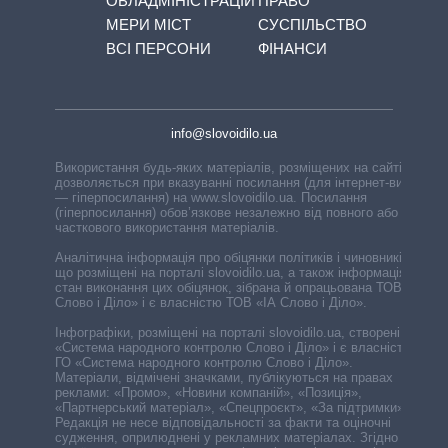
ОБЛАДМІНІСТРАЦІЙ
ПРАВО
МЕРИ МІСТ
СУСПІЛЬСТВО
ВСІ ПЕРСОНИ
ФІНАНСИ
info@slovoidilo.ua
Використання будь-яких матеріалів, розміщених на сайті,
дозволяється при вказуванні посилання (для інтернет-видань
— гіперпосилання) на www.slovoidilo.ua. Посилання
(гіперпосилання) обов’язкове незалежно від повного або
часткового використання матеріалів.
Аналітична інформація про обіцянки політиків і чиновників,
що розміщені на порталі slovoidilo.ua, а також інформація про
стан виконання цих обіцянок, зібрана й опрацьована ТОВ «ІА
Слово і Діло» і є власністю ТОВ «ІА Слово і Діло».
Інфографіки, розміщені на порталі slovoidilo.ua, створені ГО
«Система народного контролю Слово і Діло» і є власністю
ГО «Система народного контролю Слово і Діло».
Матеріали, відмічені значками, публікуються на правах
реклами: «Промо», «Новини компаній», «Позиція»,
«Партнерський матеріал», «Спецпроєкт», «За підтримки».
Редакція не несе відповідальності за факти та оціночні
судження, оприлюднені у рекламних матеріалах. Згідно з