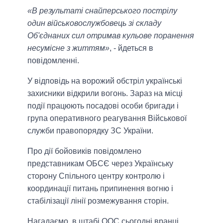
«В результаті снайперського пострілу
один військовослужбовець зі складу
Об'єднаних сил отримав кульове поранення
несумісне з життям»
, - йдеться в
повідомленні.
У відповідь на ворожий обстріл українські
захисники відкрили вогонь. Зараз на місці
події працюють посадові особи бригади і
група оперативного реагування Військової
служби правопорядку ЗС України.
Про дії бойовиків повідомлено
представникам ОБСЄ через Українську
сторону Спільного центру контролю і
координації питань припинення вогню і
стабілізації лінії розмежування сторін.
Нагадаємо, в штабі ООС сьогодні вранці