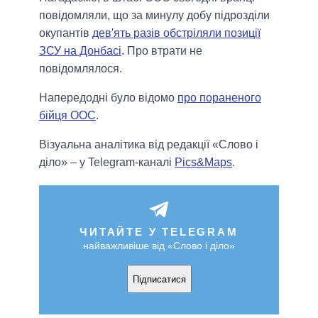
повідомляли, що за минулу добу підрозділи
окупантів
дев'ять разів обстріляли позиції
ЗСУ на Донбасі
. Про втрати не
повідомлялося.
Напередодні було відомо
про пораненого
бійця ООС
.
Візуальна аналітика від редакції «Слово і
діло» – у Telegram-каналі
Pics&Maps
.
ЧИТАЙТЕ У TELEGRAM
найважливіше від «Слово і діло»
Підписатися