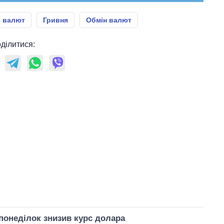
с валют
Гривня
Обмін валют
ділитися:
понеділок знизив курс долара