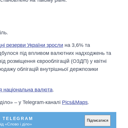
іль.
ні резерви України зросли
на 3,6% та
ідбулося під впливом валютних надходжень та
від розміщення єврооблігацій (ОЗДП) у квітні
родажу облігацій внутрішньої держпозики
я національна валюта
.
Як за 10 років
змінилася кількість
вступників на
 діло» – у Telegram-каналі
Pics&Maps
.
бакалаврат,
магістратуру та
аспірантуру
У TELEGRAM
Підписатися
ід «Слово і діло»