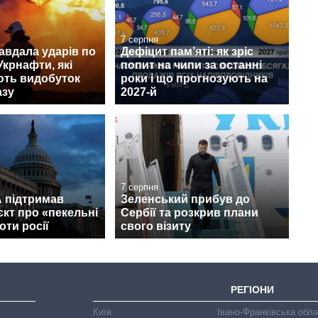
7 серпня
авдала ударів по
Дефіцит пам’яті: як зріс
Укрнафти, які
попит на чипи за останні
ють видобуток
роки і що прогнозують на
азу
2027-й
7 серпня
 підтримав
Зеленський прибув до
кт про «пекельні
Сербії та розкрив плани
оти росії
свого візиту
РЕГІОНИ
Київ
Івано-Франківська обл