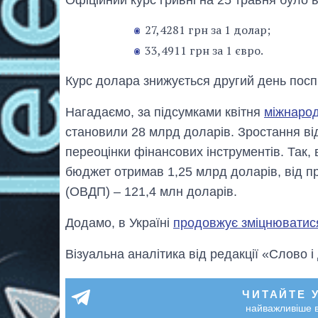
27,4281 грн за 1 долар;
33,4911 грн за 1 євро.
Курс долара знижується другий день посп
Нагадаємо, за підсумками квітня
міжнарод
становили 28 млрд доларів. Зростання в
переоцінки фінансових інструментів. Так, 
бюджет отримав 1,25 млрд доларів, від п
(ОВДП) – 121,4 млн доларів.
Додамо, в Україні
продовжує зміцнюватис
Візуальна аналітика від редакції «Слово і
ЧИТАЙТЕ 
найважливіше в