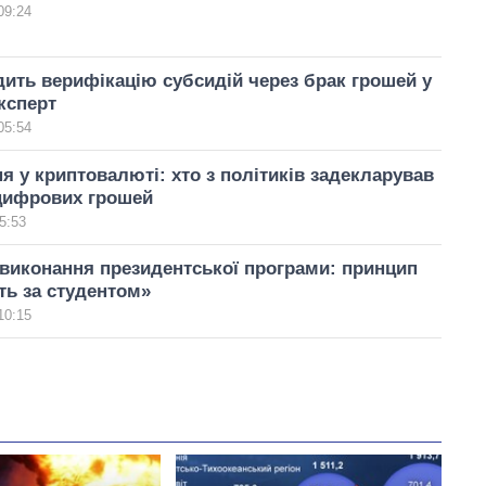
09:24
ить верифікацію субсидій через брак грошей у
ксперт
05:54
 у криптовалюті: хто з політиків задекларував
цифрових грошей
5:53
виконання президентської програми: принцип
ть за студентом»
10:15