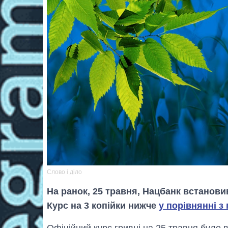
Слово і діло
На ранок, 25 травня, Нацбанк встановив
Курс на 3 копійки нижче
у порівнянні з
Офіційний курс гривні на 25 травня було в