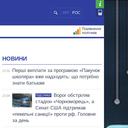
УКР
РОС
Порівняння
політиків
ЦІЙ
МЕРИ МІСТ
ВСІ ПЕРСОНИ
НОВИНИ
Перші виплати за програмою «Пакунок
23:56
школяра» вже надходять: що потрібно
знати батькам
Ворог обстріляв
ПІДСУМКИ
23:09
стадіон «Чорноморець», а
Сенат США підтримав
«пекельні санкції» проти рф. Головне
за день