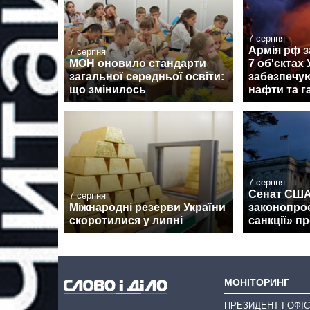
7 серпня
Армія рф з
7 серпня
МОН оновило стандарти
7 об'єктах 
загальної середньої освіти:
забезпечу
що змінилось
нафти та г
7 серпня
Сенат США
7 серпня
Міжнародні резерви України
законопроє
скоротилися у липні
санкції» пр
МОНІТОРИНГ
ПРЕЗИДЕНТ І ОФІС