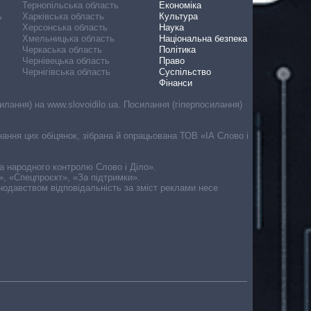
Тернопільська область
Економіка
ь
Харківська область
Культура
Херсонська область
Наука
Хмельницька область
Національна безпека
Черкаська область
Політика
Чернівецька область
Право
Чернігівська область
Суспільство
Фінанси
лання) на www.slovoidilo.ua. Посилання (гіперпосилання)
онання цих обіцянок, зібрана й опрацьована ТОВ «ІА Слово і
ма народного контролю Слово і Діло».
», «Спецпроєкт», «За підтримки».
онодавством відповідальність за зміст реклами несе