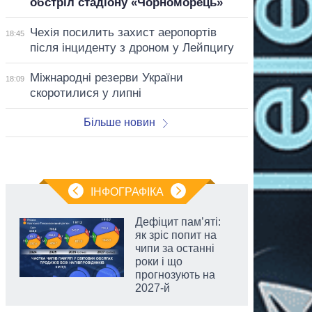
обстріл стадіону «Чорноморець»
Чехія посилить захист аеропортів
18:45
після інциденту з дроном у Лейпцигу
Міжнародні резерви України
18:09
скоротилися у липні
Більше новин
ІНФОГРАФІКА
Дефіцит пам’яті:
як зріс попит на
чипи за останні
роки і що
прогнозують на
2027-й