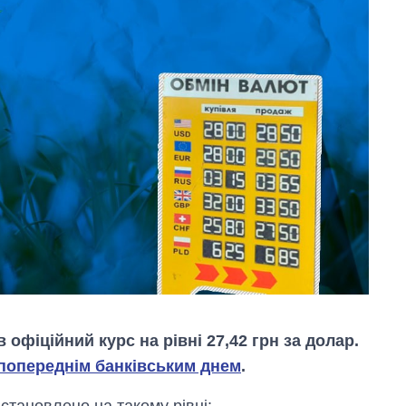
 офіційний курс на рівні 27,42 грн за долар.
 попереднім банківським днем
.
становлено на такому рівні: