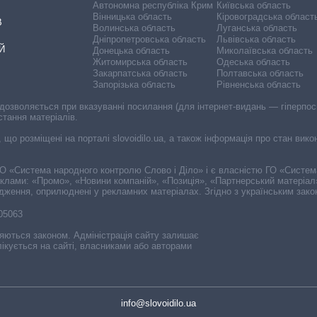
Автономна республіка Крим
Київська область
Вінницька область
Кіровоградська област
В
Волинська область
Луганська область
Дніпропетровська область
Львівська область
Й
Донецька область
Миколаївська область
Житомирська область
Одеська область
Закарпатська область
Полтавська область
Запорізька область
Рівненська область
 дозволяється при вказуванні посилання (для інтернет-видань — гіперпоси
стання матеріалів.
, що розміщені на порталі slovoidilo.ua, а також інформація про стан вик
і ГО «Система народного контролю Слово і Діло» і є власністю ГО «Систе
еклами: «Промо», «Новини компаній», «Позиція», «Партнерський матеріал
судження, оприлюднені у рекламних матеріалах. Згідно з українським зак
-05063
няються законом. Адміністрація сайту залишає
ікується на сайті, власниками або авторами
info@slovoidilo.ua