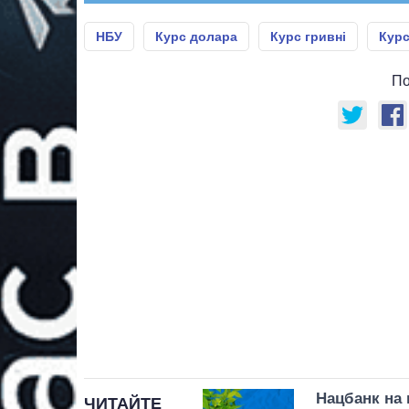
НБУ
Курс долара
Курс гривні
Кур
По
Нацбанк на 
ЧИТАЙТЕ