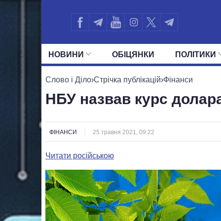
НОВИНИ
ОБIЦЯНКИ
ПОЛIТИКИ
УСІ ПОЛІТИКИ
ПРЕЗИДЕНТ І ОФ
Слово і Діло
›
Стрічка публікацій
›
Фінанси
НБУ назвав курс долара
ФІНАНСИ
25 травня 2021, 09:22
Читати російською