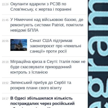
Окупанти вдарили з РСЗВ по
22:29
Слов'янську, є жертва і поранені
У Німеччині над військовою базою, де
21:45
ремонтують системи Patriot, помітили
невідомі БПЛА
Сенат США підтримав
20:55
законопроєкт про «пекельні
санкції» проти росії
Міграційна криза в Сеуті: Італія поки не
20:19
буде скасовувати прикордонний
контроль з Іспанією
Зеленський прибув до Сербії та
19:52
розкрив плани свого візиту
В Одесі збільшилася кількість
19:17
постраждалих через російський