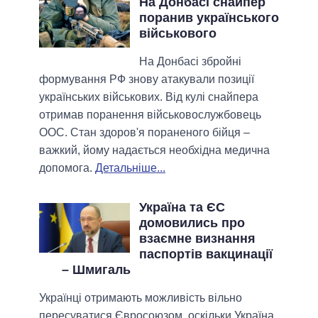
На Донбасі снайпер
поранив українського
військового
На Донбасі збройні
формування РФ знову атакували позиції
українських військових. Від кулі снайпера
отримав поранення військовослужбовець
ООС. Стан здоров'я пораненого бійця –
важкий, йому надається необхідна медична
допомога.
Детальніше...
Україна та ЄС
домовились про
взаємне визнання
паспортів вакцинації
– Шмигаль
Українці отримають можливість вільно
пересуватися Євросоюзом, оскільки Україна