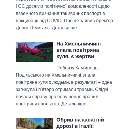
і ЄС досягли політичної домовленості щодо
взаємного визнання так званих паспортів
вакцинації від COVID. Про це заявив прем'єр
Денис Шмигаль.
Детальніше...
На Хмельниччині
впала повітряна
куля, є жертви
Поблизу Кам'янець-
Подільського на Хмельниччині впала
повітряна куля з людьми, в результаті – одна
загинула і п'ятеро отримали травми. Слідчі
почали справу про порушення правил
повітряних польотів.
Детальніше...
Обрив на канатній
дорозі в Італії: