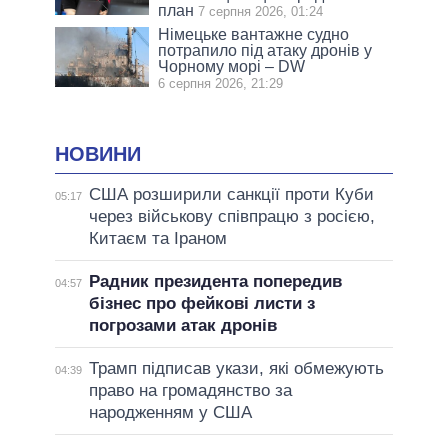
план
7 серпня 2026, 01:24
Німецьке вантажне судно
потрапило під атаку дронів у
Чорному морі – DW
6 серпня 2026, 21:29
НОВИНИ
США розширили санкції проти Куби
05:17
через військову співпрацю з росією,
Китаєм та Іраном
Радник президента попередив
04:57
бізнес про фейкові листи з
погрозами атак дронів
Трамп підписав укази, які обмежують
04:39
право на громадянство за
народженням у США