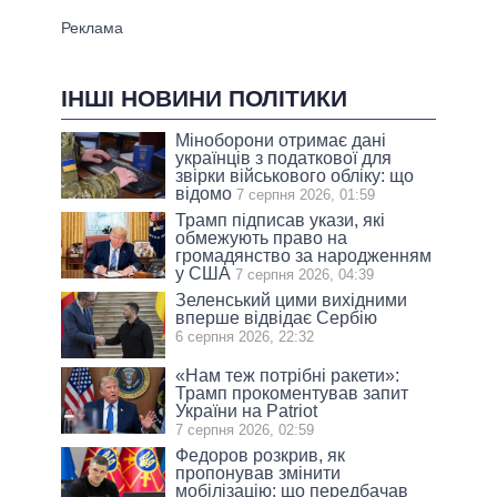
ІНШІ НОВИНИ ПОЛІТИКИ
Міноборони отримає дані
українців з податкової для
звірки військового обліку: що
відомо
7 серпня 2026, 01:59
Трамп підписав укази, які
обмежують право на
громадянство за народженням
у США
7 серпня 2026, 04:39
Зеленський цими вихідними
вперше відвідає Сербію
6 серпня 2026, 22:32
«Нам теж потрібні ракети»:
Трамп прокоментував запит
України на Patriot
7 серпня 2026, 02:59
Федоров розкрив, як
пропонував змінити
мобілізацію: що передбачав