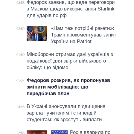
Федоров заявив, що веде переговори
03:56
з Маском щодо використання Starlink
для ударів по рф
«Нам теж потрібні ракети»:
02:59
Трамп прокоментував запит
України на Patriot
Міноборони отримає дані українців з
01:59
податкової для звірки військового
обліку: що відомо
Федоров розкрив, як пропонував
01:24
змінити мобілізацію: що
передбачав план
В Україні анонсували підвищення
23:45
зарплат учителям і стипендій
студентам: як зростуть виплати
Росія вдарила по
ПІДСУМКИ
22:53