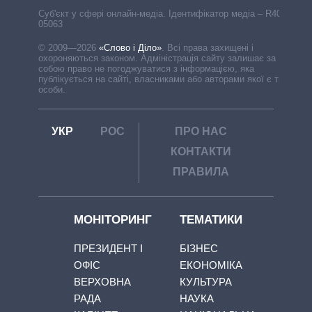
Cуб'єкт у сфері онлайн-медіа. Ідентифікатор медіа – R40-
05063
© 2009—2026
«Слово і Діло»
.
Всі права захищені і
охороняються законом. Адміністрація сайту залишає за
собою право не погоджуватися з інформацією, яка
публікується на сайті, власниками або авторами якої є треті
особи.
УКР
РОС
ПРО НАС
КОНТАКТИ
ПРАВИЛА
МОНІТОРИНГ
ТЕМАТИКИ
ПРЕЗИДЕНТ І
БІЗНЕС
ОФІС
ЕКОНОМІКА
ВЕРХОВНА
КУЛЬТУРА
РАДА
НАУКА