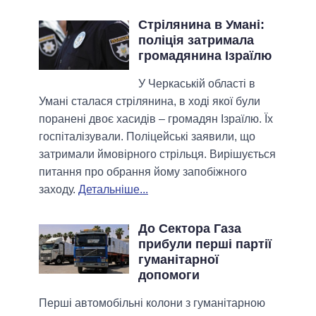
Стрілянина в Умані:
поліція затримала
громадянина Ізраїлю
У Черкаській області в
Умані сталася стрілянина, в ході якої були
поранені двоє хасидів – громадян Ізраїлю. Їх
госпіталізували. Поліцейські заявили, що
затримали ймовірного стрільця. Вирішується
питання про обрання йому запобіжного
заходу.
Детальніше...
До Сектора Газа
прибули перші партії
гуманітарної
допомоги
Перші автомобільні колони з гуманітарною