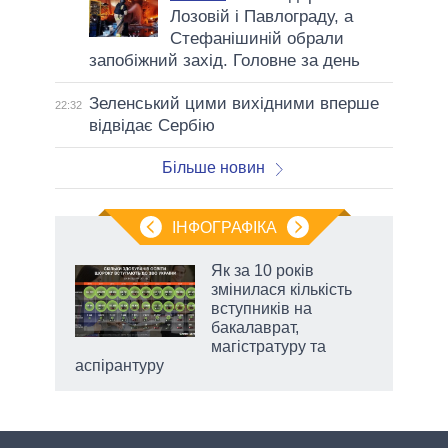
Лозовій і Павлограду, а
Стефанішиній обрали
запобіжний захід. Головне за день
Зеленський цими вихідними вперше
22:32
відвідає Сербію
Більше новин
ІНФОГРАФІКА
Як за 10 років
раїні
змінилася кількість
ої
вступників на
бакалаврат,
магістратуру та
аспірантуру