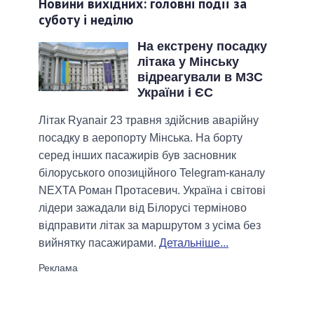
Новини вихідних: головні події за
суботу і неділю
На екстрену посадку
літака у Мінську
відреагували в МЗС
України і ЄС
Літак Ryanair 23 травня здійснив аварійну
посадку в аеропорту Мінська. На борту
серед інших пасажирів був засновник
білоруського опозиційного Telegram-каналу
NEXTA Роман Протасевич. Україна і світові
лідери зажадали від Білорусі терміново
відправити літак за маршрутом з усіма без
вийнятку пасажирами.
Детальніше...