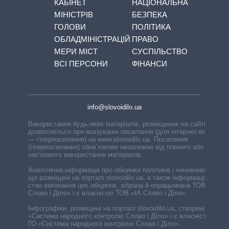
КАБІНЕТ
НАЦІОНАЛЬНА
МІНІСТРІВ
БЕЗПЕКА
ГОЛОВИ
ПОЛІТИКА
ОБЛАДМІНІСТРАЦІЙ
ПРАВО
МЕРИ МІСТ
СУСПІЛЬСТВО
ВСІ ПЕРСОНИ
ФІНАНСИ
info@slovoidilo.ua
Використання будь-яких матеріалів, розміщених на сайті,
дозволяється при вказуванні посилання (для інтернет-видань
— гіперпосилання) на www.slovoidilo.ua. Посилання
(гіперпосилання) обов’язкове незалежно від повного або
часткового використання матеріалів.
Аналітична інформація про обіцянки політиків і чиновників,
що розміщені на порталі slovoidilo.ua, а також інформація про
стан виконання цих обіцянок, зібрана й опрацьована ТОВ «ІА
Слово і Діло» і є власністю ТОВ «ІА Слово і Діло».
Інфографіки, розміщені на порталі slovoidilo.ua, створені ГО
«Система народного контролю Слово і Діло» і є власністю
ГО «Система народного контролю Слово і Діло».