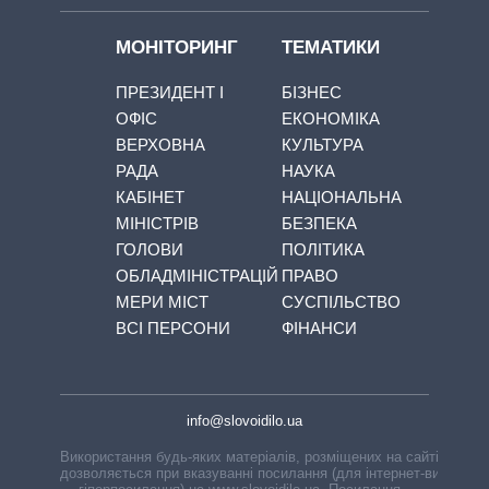
МОНІТОРИНГ
ТЕМАТИКИ
ПРЕЗИДЕНТ І
БІЗНЕС
ОФІС
ЕКОНОМІКА
ВЕРХОВНА
КУЛЬТУРА
РАДА
НАУКА
КАБІНЕТ
НАЦІОНАЛЬНА
МІНІСТРІВ
БЕЗПЕКА
ГОЛОВИ
ПОЛІТИКА
ОБЛАДМІНІСТРАЦІЙ
ПРАВО
МЕРИ МІСТ
СУСПІЛЬСТВО
ВСІ ПЕРСОНИ
ФІНАНСИ
info@slovoidilo.ua
Використання будь-яких матеріалів, розміщених на сайті,
дозволяється при вказуванні посилання (для інтернет-видань