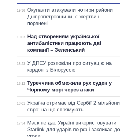
Окупанти атакували чотири райони
19:36
Дніпропетровщини, є жертви і
поранені
Над створенням української
19:03
антибалістики працюють дві
компанії – Зеленський
У ДПСУ розповіли про ситуацію на
18:23
кордоні з Білоруссю
Туреччина обмежила рух суден у
18:12
Чорному морі через атаки
Україна отримає від Сербії 2 мільйони
18:01
євро: на що спрямують
Маск не дає Україні використовувати
17:34
Starlink для ударів по рф і закликає до
угоди