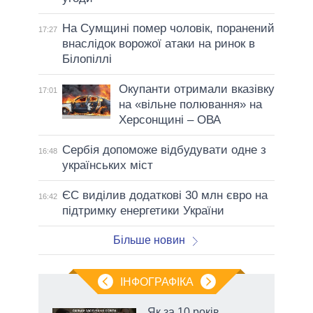
На Сумщині помер чоловік, поранений
17:27
внаслідок ворожої атаки на ринок в
Білопіллі
Окупанти отримали вказівку
17:01
на «вільне полювання» на
Херсонщині – ОВА
Сербія допоможе відбудувати одне з
16:48
українських міст
ЄС виділив додаткові 30 млн євро на
16:42
підтримку енергетики України
Більше новин
ІНФОГРАФІКА
Як за 10 років