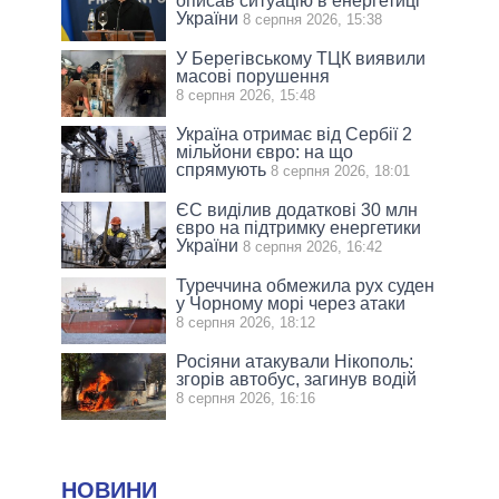
описав ситуацію в енергетиці
України
8 серпня 2026, 15:38
У Берегівському ТЦК виявили
масові порушення
8 серпня 2026, 15:48
Україна отримає від Сербії 2
мільйони євро: на що
спрямують
8 серпня 2026, 18:01
ЄС виділив додаткові 30 млн
євро на підтримку енергетики
України
8 серпня 2026, 16:42
Туреччина обмежила рух суден
у Чорному морі через атаки
8 серпня 2026, 18:12
Росіяни атакували Нікополь:
згорів автобус, загинув водій
8 серпня 2026, 16:16
НОВИНИ