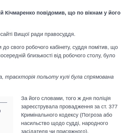
й Кічмаренко повідомив, що по вікнам у його
 сайті Вищої ради правосуддя.
 до свого робочого кабінету, суддя помітив, що
осередній близькості від робочого столу, було
Дефіцит пам’яті:
як зріс попит на
, траєкторія польоту кулі була спрямована
чипи за останні
роки і що
прогнозують на
2027-й
За його словами, того ж дня поліція
зареєструвала провадження за ст. 377
и
Кримінального кодексу (Погроза або
насильство щодо судді, народного
засідателя чи присяжного).