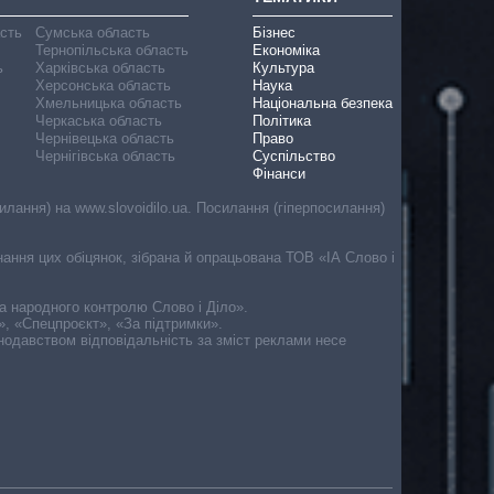
асть
Сумська область
Бізнес
Тернопільська область
Економіка
ь
Харківська область
Культура
Херсонська область
Наука
Хмельницька область
Національна безпека
Черкаська область
Політика
Чернівецька область
Право
Чернігівська область
Суспільство
Фінанси
лання) на www.slovoidilo.ua. Посилання (гіперпосилання)
онання цих обіцянок, зібрана й опрацьована ТОВ «ІА Слово і
ма народного контролю Слово і Діло».
», «Спецпроєкт», «За підтримки».
онодавством відповідальність за зміст реклами несе