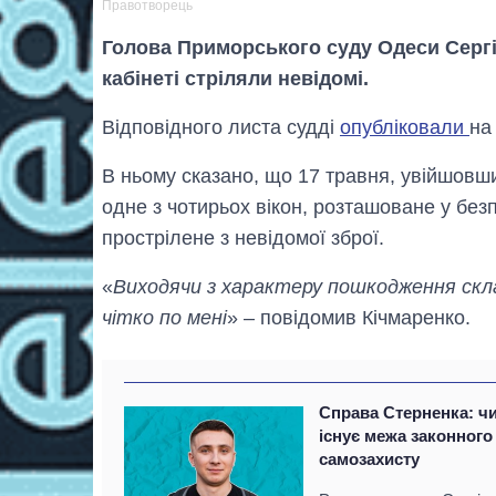
Правотворець
Голова Приморського суду Одеси Сергі
кабінеті стріляли невідомі.
Відповідного листа судді
опубліковали
на
В ньому сказано, що 17 травня, увійшовши
одне з чотирьох вікон, розташоване у безп
прострілене з невідомої зброї.
«
Виходячи з характеру пошкодження скла
чітко по мені
» – повідомив Кічмаренко.
Справа Стерненка: ч
існує межа законного
самозахисту