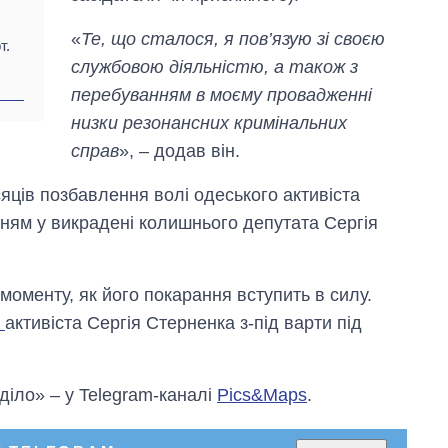
«
Те, що сталося, я пов’язую зі своєю
т.
службовою діяльністю, а також з
перебуванням в моєму провадженні
низки резонансних кримінальних
справ
», – додав він.
ісяців позбавлення волі одеського активіста
нням у викрадені колишнього депутата Сергія
оменту, як його покарання вступить в силу.
в
активіста Сергія Стерненка з-під варти під
 діло» – у Telegram-каналі
Pics&Maps
.