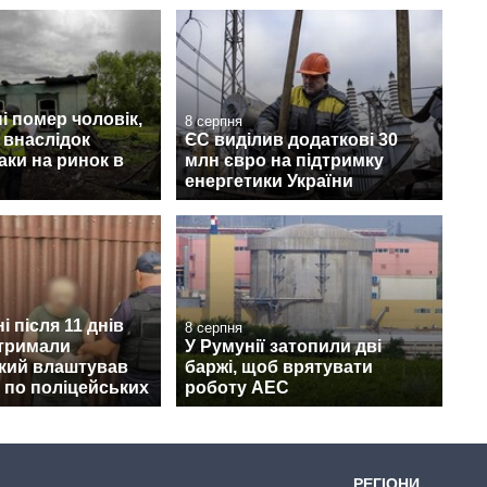
 помер чоловік,
8 серпня
 внаслідок
ЄС виділив додаткові 30
аки на ринок в
млн євро на підтримку
енергетики України
і після 11 днів
8 серпня
атримали
У Румунії затопили дві
який влаштував
баржі, щоб врятувати
 по поліцейських
роботу АЕС
РЕГІОНИ