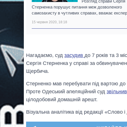
Розгляд справи Сергія
Стерненка порушує питання меж дозволеного
самозахисту в чутливих справах, вважає експер
15 червня 2020, 18:18
Нагадаємо, суд
засудив
до 7 років та 3 м
Сергія Стерненка у справі за обвинуваче
Щербича.
Стерненко мав перебувати під вартою до м
Проте Одеський апеляційний суд
звільни
цілодобовий домашній арешт.
Візуальна аналітика від редакції «Слово і