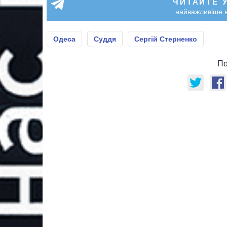
ЧИТАЙТЕ 
найважливіше в
Одеса
Суддя
Сергій Стерненко
По