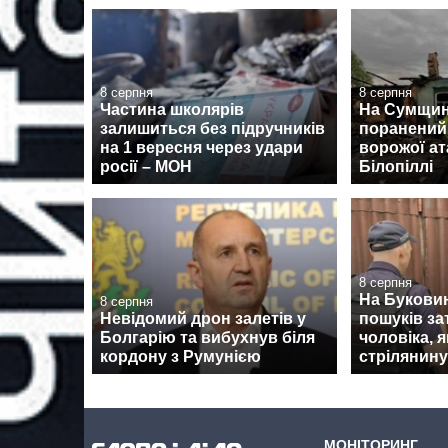
8 серпня
8 серпня
Частина школярів
На Сумщині
залишиться без підручників
поранений
на 1 вересня через удари
ворожої ат
росії – МОН
Білопіллі
8 серпня
На Буковин
8 серпня
Невідомий дрон залетів у
пошуків з
Болгарію та вибухнув біля
чоловіка, 
кордону з Румунією
стрілянину
МОНІТОРИНГ