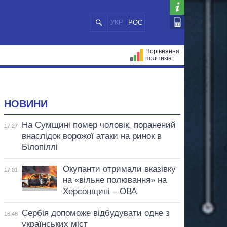
УКР
РОС
Порівняння
політиків
ЦІЙ
МЕРИ МІСТ
ВСІ ПЕРСОНИ
НОВИНИ
На Сумщині помер чоловік, поранений
17:27
внаслідок ворожої атаки на ринок в
Білопіллі
Окупанти отримали вказівку
17:01
на «вільне полювання» на
Херсонщині – ОВА
Сербія допоможе відбудувати одне з
16:48
українських міст