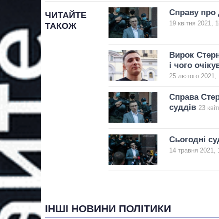
Справу про 
ЧИТАЙТЕ
19 квітня 2021, 1
ТАКОЖ
Вирок Стерн
і чого очіку
25 лютого 2021, 
Справа Стер
суддів
23 квіт
Сьогодні су
14 травня 2021, 
ІНШІ НОВИНИ ПОЛІТИКИ