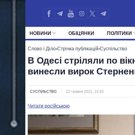
НОВИНИ
ОБIЦЯНКИ
ПОЛIТИКИ
УСІ ПОЛІТИКИ
ПРЕЗИДЕНТ І ОФ
Слово і Діло
›
Стрічка публікацій
›
Суспільство
В Одесі стріляли по вік
винесли вирок Стернен
СУСПІЛЬСТВО
22 травня 2021, 15:45
Читати російською