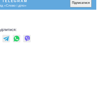
У TELEGRAM
Підписатися
ід «Слово і діло»
ділитися: