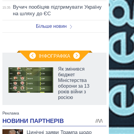
Вучич пообіцяв підтримувати Україну
15:35
на шляху до ЄС
Більше новин
ІНФОГРАФІКА
Як змінився
бюджет
Міністерства
оборони за 13
років війни з
росією