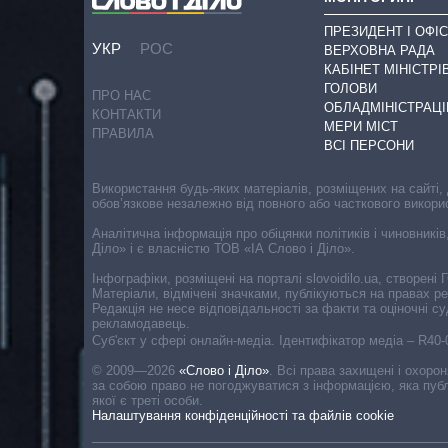
ПРЕЗИДЕНТ І ОФІС
УКР
РОС
ВЕРХОВНА РАДА
КАБІНЕТ МІНІСТРІ
ГОЛОВИ
ПРО НАС
ОБЛАДМІНІСТРАЦІ
КОНТАКТИ
МЕРИ МІСТ
ПРАВИЛА
ВСІ ПЕРСОНИ
Використання будь-яких матеріалів, розміщених на сайті,
обов’язкове незалежно від повного або часткового викори
Аналітична інформація про обіцянки політиків і чиновників
Діло» і є власністю ТОВ «ІА Слово і Діло».
Інфографіки, розміщені на порталі slovoidilo.ua, створен
Матеріали, відмічені значками, публікуються на правах р
Редакція не несе відповідальності за факти та оціночні 
рекламодавець.
Cуб'єкт у сфері онлайн-медіа. Ідентифікатор медіа – R40
© 2009—2026
«Слово і Діло»
.
Всі права захищені і охоро
за собою право не погоджуватися з інформацією, яка публ
якої є треті особи.
Налаштування конфіденційності та файлів cookie