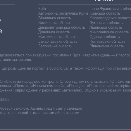
Київ
Івано-Франківська обл
Автономна республіка Крим
Київська область
Вінницька область
Кіровоградська област
В
Волинська область
Луганська область
Дніпропетровська область
Львівська область
Й
Донецька область
Миколаївська область
Житомирська область
Одеська область
Закарпатська область
Полтавська область
Запорізька область
Рівненська область
 дозволяється при вказуванні посилання (для інтернет-видань — гіперпоси
стання матеріалів.
, що розміщені на порталі slovoidilo.ua, а також інформація про стан вик
і ГО «Система народного контролю Слово і Діло» і є власністю ГО «Систе
еклами: «Промо», «Новини компаній», «Позиція», «Партнерський матеріал
судження, оприлюднені у рекламних матеріалах. Згідно з українським зак
-05063
няються законом. Адміністрація сайту залишає
ікується на сайті, власниками або авторами