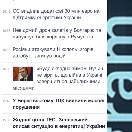
ЄС виділив додаткові 30 млн євро на
16:42
підтримку енергетики України
Невідомий дрон залетів у Болгарію та
16:36
вибухнув біля кордону з Румунією
Росіяни атакували Нікополь: згорів
16:16
автобус, загинув водій
«Буде складна зима»: Вучич
16:05
не вірить, що війна в Україні
завершиться найближчими
місяцями
У Берегівському ТЦК виявили масові
15:48
порушення
Жодної цілої ТЕС: Зеленський
15:38
описав ситуацію в енергетиці України