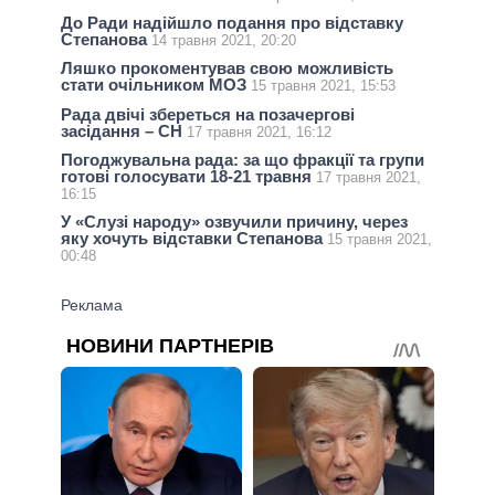
До Ради надійшло подання про відставку
Степанова
14 травня 2021, 20:20
Ляшко прокоментував свою можливість
стати очільником МОЗ
15 травня 2021, 15:53
Рада двічі збереться на позачергові
засідання – СН
17 травня 2021, 16:12
Погоджувальна рада: за що фракції та групи
готові голосувати 18-21 травня
17 травня 2021,
16:15
У «Слузі народу» озвучили причину, через
яку хочуть відставки Степанова
15 травня 2021,
00:48