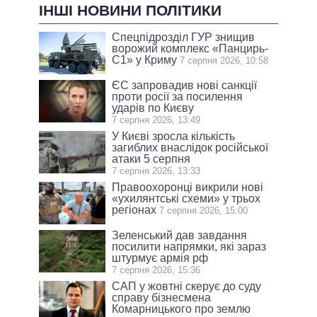
ІНШІ НОВИНИ ПОЛІТИКИ
Спецпідрозділ ГУР знищив
ворожий комплекс «Панцирь-
С1» у Криму
7 серпня 2026, 10:58
ЄС запровадив нові санкції
проти росії за посилення
ударів по Києву
7 серпня 2026, 13:49
У Києві зросла кількість
загиблих внаслідок російської
атаки 5 серпня
7 серпня 2026, 13:33
Правоохоронці викрили нові
«ухилянтські схеми» у трьох
регіонах
7 серпня 2026, 15:00
Зеленський дав завдання
посилити напрямки, які зараз
штурмує армія рф
7 серпня 2026, 15:36
САП у жовтні скерує до суду
справу бізнесмена
Комарницького про землю