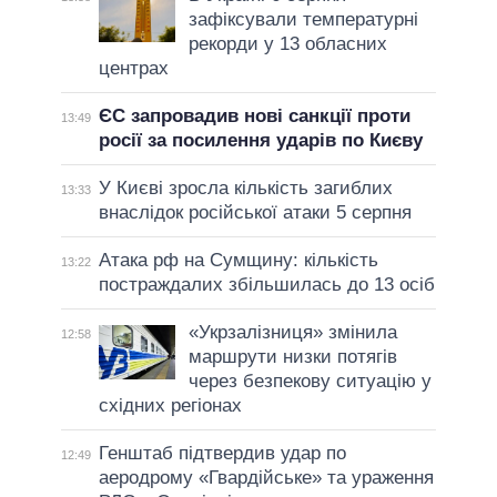
зафіксували температурні
рекорди у 13 обласних
центрах
ЄС запровадив нові санкції проти
13:49
росії за посилення ударів по Києву
У Києві зросла кількість загиблих
13:33
внаслідок російської атаки 5 серпня
Атака рф на Сумщину: кількість
13:22
постраждалих збільшилась до 13 осіб
«Укрзалізниця» змінила
12:58
маршрути низки потягів
через безпекову ситуацію у
східних регіонах
Генштаб підтвердив удар по
12:49
аеродрому «Гвардійське» та ураження