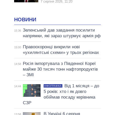
7 серпня 2026, 11:20
НОВИНИ
Зеленський дав завдання посилити
15:36
напрямки, які зараз штурмує армія рф
Правоохоронці викрили нові
15:00
«ухилянтські схеми» у трьох регіонах
Росія імпортувала з Південної Кореї
14:58
майже 30 тисяч тонн нафтопродуктів
– ЗМІ
Від 1 місяця – до
ІНФОГРАФІКА
14:44
5 років: хто і як довго
обіймав посаду керівника
СЗР
В Україні 6 серпня
13:58