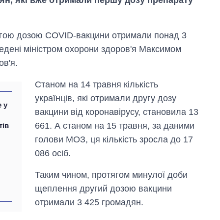
угою дозою COVID-вакцини отримали понад 3
аведені міністром охорони здоров'я Максимом
ов'я.
Станом на 14 травня кількість
українців, які отримали другу дозу
 у
вакцини від коронавірусу, становила 13
661. А станом на 15 травня, за даними
тів
голови МОЗ, ця кількість зросла до 17
086 осіб.
Експорт зброї:
скільки ракет,
Таким чином, протягом минулої доби
літаків і танків
продала Україна
щеплення другий дозою вакцини
за роки
отримали 3 425 громадян.
незалежності