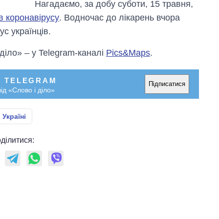
Нагадаємо, за добу суботи, 15 травня,
в коронавірусу
. Водночас до лікарень вчора
ус українців.
 діло» – у Telegram-каналі
Pics&Maps
.
У TELEGRAM
Підписатися
ід «Слово і діло»
 Україні
ділитися: