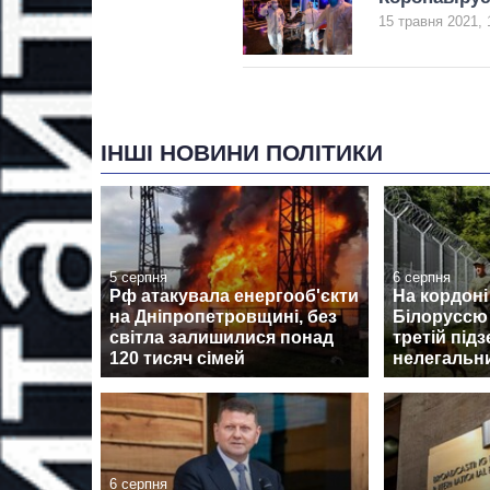
15 травня 2021, 
ІНШІ НОВИНИ ПОЛІТИКИ
5 серпня
6 серпня
Рф атакувала енергооб'єкти
На кордоні
на Дніпропетровщині, без
Білоруссю
світла залишилися понад
третій під
120 тисяч сімей
нелегальни
6 серпня