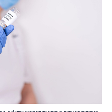
дян, які вже отримали першу дозу препарату