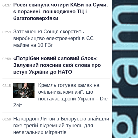
Росія скинула чотири КАБи на Суми:
04:37
є поранені, пошкоджено ТЦ і
багатоповерхівки
Затемнення Сонця скоротить
03:59
виробництво електроенергії в ЄС
майже на 10 ГВт
«Потрібен новий силовий блок»:
02:59
Залужний пояснив свої слова про
вступ України до НАТО
Кремль готував замах на
02:15
очільника компанії, що
постачає дрони Україні – Die
Zeit
На кордоні Литви з Білоруссю знайшли
00:58
вже третій підземний тунель для
нелегальних мігрантів