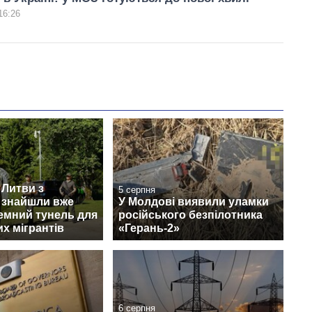
16:26
 Литви з
5 серпня
 знайшли вже
У Молдові виявили уламки
земний тунель для
російського безпілотника
х мігрантів
«Герань-2»
6 серпня