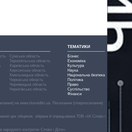
ТЕМАТИКИ
асть
Сумська область
Бізнес
Тернопільська область
Економіка
ь
Харківська область
Культура
Херсонська область
Наука
Хмельницька область
Національна безпека
Черкаська область
Політика
Чернівецька область
Право
Чернігівська область
Суспільство
Фінанси
лання) на www.slovoidilo.ua. Посилання (гіперпосилання)
онання цих обіцянок, зібрана й опрацьована ТОВ «ІА Слово і
ма народного контролю Слово і Діло».