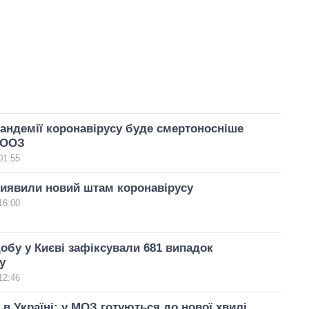
пандемії коронавірусу буде смертоносніше
ВООЗ
01:55
виявили новий штам коронавірусу
16:00
обу у Києві зафіксували 681 випадок
у
12:46
 в Україні: у МОЗ готуються до нової хвилі