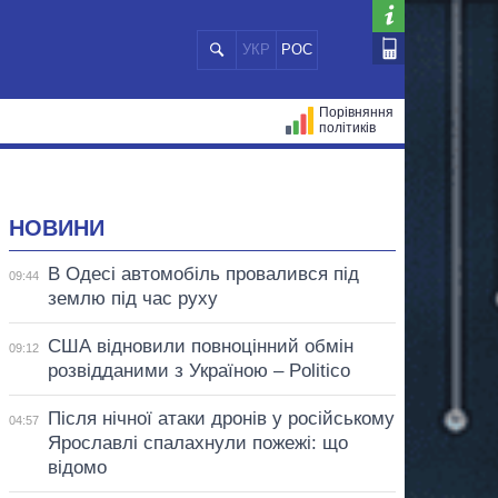
УКР
РОС
Порівняння
політиків
ЦІЙ
МЕРИ МІСТ
ВСІ ПЕРСОНИ
НОВИНИ
В Одесі автомобіль провалився під
09:44
землю під час руху
США відновили повноцінний обмін
09:12
розвідданими з Україною – Politico
Після нічної атаки дронів у російському
04:57
Ярославлі спалахнули пожежі: що
відомо