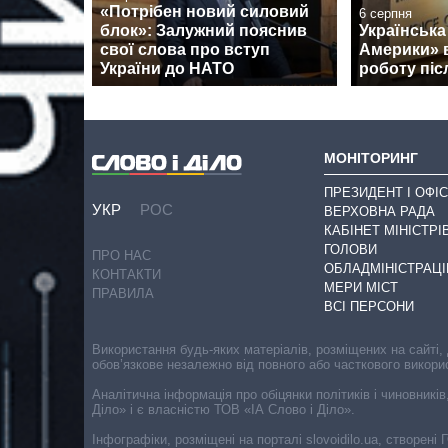
«Потрібен новий силовий
6 серпня
блок»: Залужний пояснив
Українська
свої слова про вступ
Америки» 
України до НАТО
роботу піс
МОНІТОРИНГ
ПРЕЗИДЕНТ І ОФІС
УКР
РОС
ВЕРХОВНА РАДА
КАБІНЕТ МІНІСТРІ
ГОЛОВИ
ПРО НАС
ОБЛАДМІНІСТРАЦІ
КОНТАКТИ
МЕРИ МІСТ
ПРАВИЛА
ВСІ ПЕРСОНИ
Використання будь-яких матеріалів, розміщених на сайті,
обов’язкове незалежно від повного або часткового викори
Аналітична інформація про обіцянки політиків і чиновників
Діло» і є власністю ТОВ «ІА Слово і Діло».
Інфографіки, розміщені на порталі slovoidilo.ua, створен