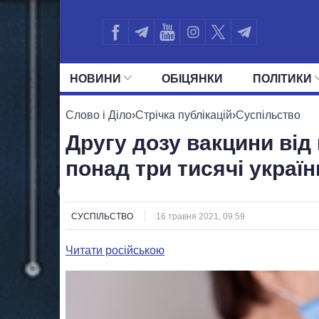
НОВИНИ
ОБIЦЯНКИ
ПОЛIТИКИ
УСІ ПОЛІТИКИ
ПРЕЗИДЕНТ І ОФ
Слово і Діло
›
Стрічка публікацій
›
Суспільство
Другу дозу вакцини від
понад три тисячі україн
СУСПІЛЬСТВО
16 травня 2021, 09:59
Читати російською