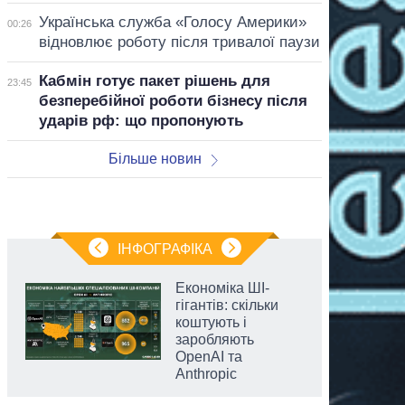
Українська служба «Голосу Америки»
00:26
відновлює роботу після тривалої паузи
Кабмін готує пакет рішень для
23:45
безперебійної роботи бізнесу після
ударів рф: що пропонують
Більше новин
ІНФОГРАФІКА
Економіка ШІ-
гігантів: скільки
коштують і
заробляють
OpenAI та
Anthropic