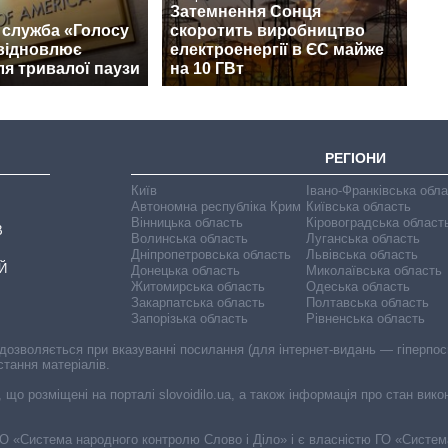
Затемнення Сонця
 служба «Голосу
скоротить виробництво
відновлює
електроенергії в ЄС майже
ля тривалої паузи
на 10 ГВт
РЕГІОНИ
Київ
Івано-Франківська обл
Автономна республіка Крим
Київська область
Вінницька область
Кіровоградська област
В
Волинська область
Луганська область
Дніпропетровська область
Львівська область
Й
Донецька область
Миколаївська область
Житомирська область
Одеська область
Закарпатська область
Полтавська область
Запорізька область
Рівненська область
 дозволяється при вказуванні посилання (для інтернет-видань — гіперпоси
стання матеріалів.
, що розміщені на порталі slovoidilo.ua, а також інформація про стан вик
і ГО «Система народного контролю Слово і Діло» і є власністю ГО «Систе