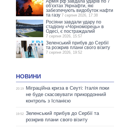
Армія рф завдала ударів по 7
об'єктах Укрнафти, які
забезпечують видобуток нафти
та газу
7 серпня 2026, 17:38
Росіяни завдали удару по
стадіону «Чорноморець» в
Одесі, є постраждалий
7 серпня 2026, 15:57
Зеленський прибув до Сербії
та розкрив плани свого візиту
7 серпня 2026, 19:52
НОВИНИ
Міграційна криза в Сеуті: Італія поки
20:19
не буде скасовувати прикордонний
контроль з Іспанією
Зеленський прибув до Сербії та
19:52
розкрив плани свого візиту