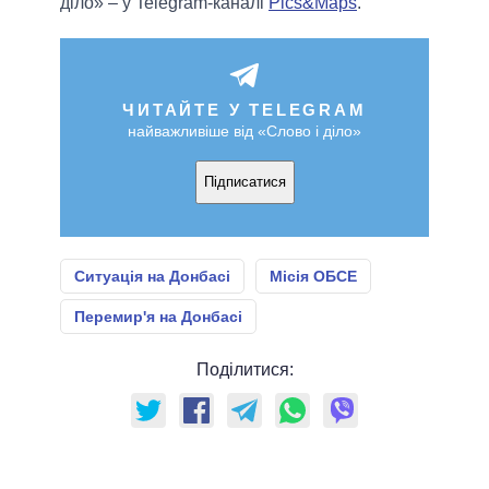
діло» – у Telegram-каналі
Pics&Maps
.
ЧИТАЙТЕ У TELEGRAM
найважливіше від «Слово і діло»
Підписатися
Ситуація на Донбасі
Місія ОБСЕ
Перемир'я на Донбасі
Поділитися: