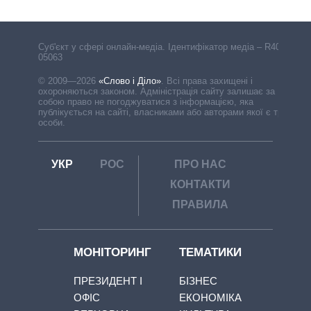
Cуб'єкт у сфері онлайн-медіа. Ідентифікатор медіа – R40-
05063
© 2009—2026
«Слово і Діло»
.
Всі права захищені і
охороняються законом. Адміністрація сайту залишає за
собою право не погоджуватися з інформацією, яка
публікується на сайті, власниками або авторами якої є треті
особи.
УКР
РОС
ПРО НАС
КОНТАКТИ
ПРАВИЛА
МОНІТОРИНГ
ТЕМАТИКИ
ПРЕЗИДЕНТ І
БІЗНЕС
ОФІС
ЕКОНОМІКА