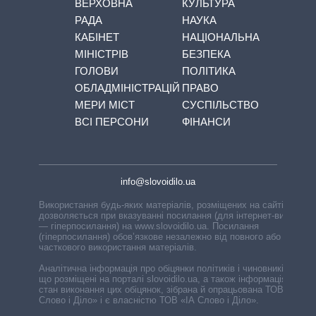
ВЕРХОВНА
КУЛЬТУРА
РАДА
НАУКА
КАБІНЕТ
НАЦІОНАЛЬНА
МІНІСТРІВ
БЕЗПЕКА
ГОЛОВИ
ПОЛІТИКА
ОБЛАДМІНІСТРАЦІЙ
ПРАВО
МЕРИ МІСТ
СУСПІЛЬСТВО
ВСІ ПЕРСОНИ
ФІНАНСИ
info@slovoidilo.ua
Використання будь-яких матеріалів, розміщених на сайті,
дозволяється при вказуванні посилання (для інтернет-видань
— гіперпосилання) на www.slovoidilo.ua. Посилання
(гіперпосилання) обов’язкове незалежно від повного або
часткового використання матеріалів.
Аналітична інформація про обіцянки політиків і чиновників,
що розміщені на порталі slovoidilo.ua, а також інформація про
стан виконання цих обіцянок, зібрана й опрацьована ТОВ «ІА
Слово і Діло» і є власністю ТОВ «ІА Слово і Діло».