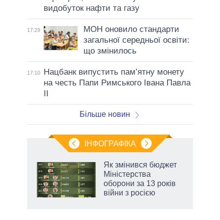
видобуток нафти та газу
МОН оновило стандарти
17:29
загальної середньої освіти:
що змінилось
Нацбанк випустить пам’ятну монету
17:10
на честь Папи Римського Івана Павла
II
Більше новин
ІНФОГРАФІКА
 5
Як змінився бюджет
вго
Міністерства
оборони за 13 років
війни з росією