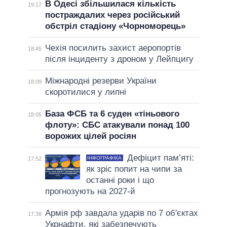
В Одесі збільшилася кількість
19:17
постраждалих через російський
обстріл стадіону «Чорноморець»
Чехія посилить захист аеропортів
18:45
після інциденту з дроном у Лейпцигу
Міжнародні резерви України
18:09
скоротилися у липні
База ФСБ та 6 суден «тіньового
18:05
флоту»: СБС атакували понад 100
ворожих цілей росіян
Дефіцит пам’яті:
ІНФОГРАФІКА
17:52
як зріс попит на чипи за
останні роки і що
прогнозують на 2027-й
Армія рф завдала ударів по 7 об'єктах
17:38
Укрнафти, які забезпечують