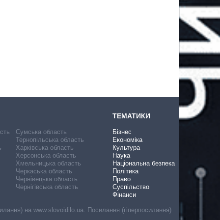
ТЕМАТИКИ
асть
Сумська область
Бізнес
Тернопільська область
Економіка
ь
Харківська область
Культура
Херсонська область
Наука
Хмельницька область
Національна безпека
Черкаська область
Політика
Чернівецька область
Право
Чернігівська область
Суспільство
Фінанси
лання) на www.slovoidilo.ua. Посилання (гіперпосилання)