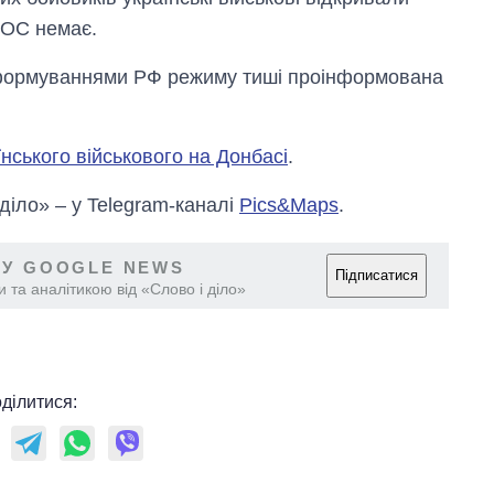
ООС немає.
формуваннями РФ режиму тиші проінформована
нського військового на Донбасі
.
 діло» – у Telegram-каналі
Pics&Maps
.
 У GOOGLE NEWS
Підписатися
 та аналітикою від «Слово і діло»
ділитися: