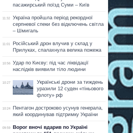
пасажирський поїзд Суми – Київ
Україна пройшла період рекордної
11:32
серпневої спеки без відключень світла
– Шмигаль
Російський дрон влучив у склад у
11:01
Прилуках, спалахнула велика пожежа
Удар по Києву: під час ліквідації
10:56
наслідків виявили тіло людини
Українські дрони за тиждень
10:27
уразили 12 суден «тіньового
флоту» рф
Пентагон достроково усунув генерала,
10:24
який координував підтримку України
Ворог вночі вдарив по Україні
09:59