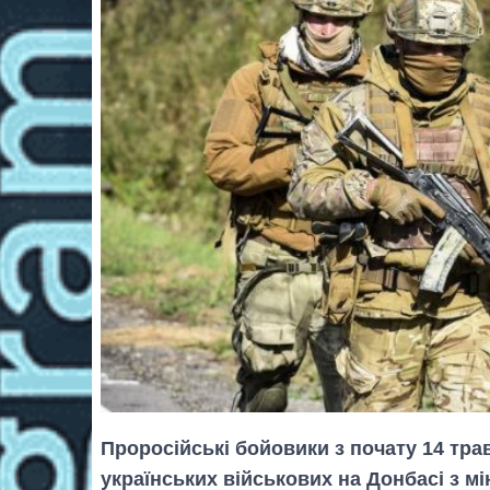
Проросійські бойовики з почату 14 тра
українських військових на Донбасі з мі