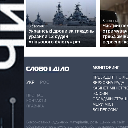
8 серпня
Частині пе
8 серпня
Українські дрони за тиждень
отримувач
уразили 12 суден
треба змін
«тіньового флоту» рф
вересня: к
МОНІТОРИНГ
ПРЕЗИДЕНТ І ОФІС
УКР
РОС
ВЕРХОВНА РАДА
КАБІНЕТ МІНІСТРІ
ГОЛОВИ
ПРО НАС
ОБЛАДМІНІСТРАЦІ
КОНТАКТИ
МЕРИ МІСТ
ПРАВИЛА
ВСІ ПЕРСОНИ
Використання будь-яких матеріалів, розміщених на сайті,
обов’язкове незалежно від повного або часткового викори