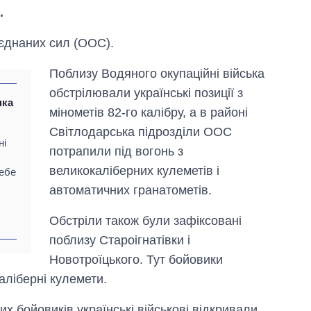
.
єднаних сил (ООС).
Поблизу Водяного окупаційні війська
обстрілювали українські позиції з
нка
мінометів 82-го калібру, а в районі
Світлодарська підрозділи ООС
ні
потрапили під вогонь з
великокаліберних кулеметів і
себе
автоматичних гранатометів.
Скільки картоплі
вирощували в
Обстріли також були зафіксовані
Україні до і під час
поблизу Староігнатівки і
великої війни
Новотроїцького. Тут бойовики
аліберні кулемети.
их бойовиків українські військові відкривали