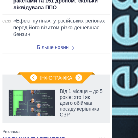
ракетами та 151 дроном: скільки
ліквідувала ППО
«Ефект путіна»: у російських регіонах
09:33
перед його візитом різко дешевшає
бензин
Більше новин
ІНФОГРАФІКА
Від 1 місяця – до 5
років: хто і як
довго обіймав
посаду керівника
СЗР