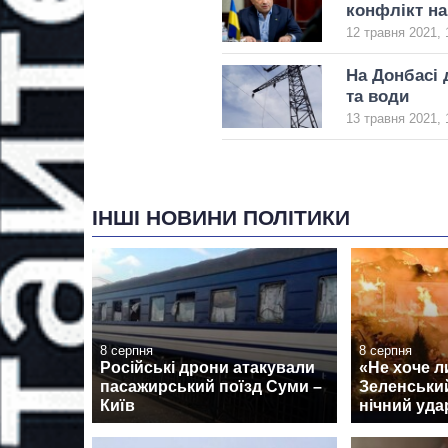
конфлікт на
12 травня 2021, 
На Донбасі 
та води
13 травня 2021, 
ІНШІ НОВИНИ ПОЛІТИКИ
8 серпня
8 серпня
Російські дрони атакували
«Не хоче л
пасажирський поїзд Суми –
Зеленський
Київ
нічний удар