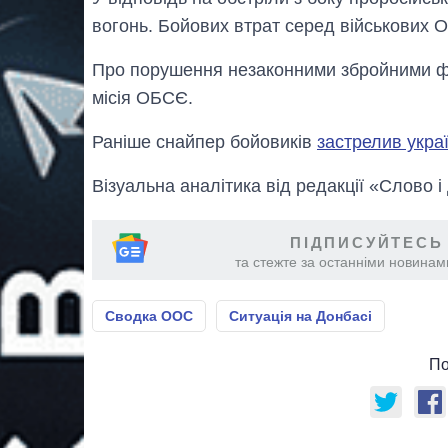
вогонь. Бойових втрат серед військових 
Про порушення незаконними збройними 
місія ОБСЄ.
Раніше снайпер бойовиків
застрелив украї
Візуальна аналітика від редакції «Слово і
ПІДПИСУЙТЕСЬ
та стежте за останніми новинами
Сводка ООС
Ситуація на Донбасі
По