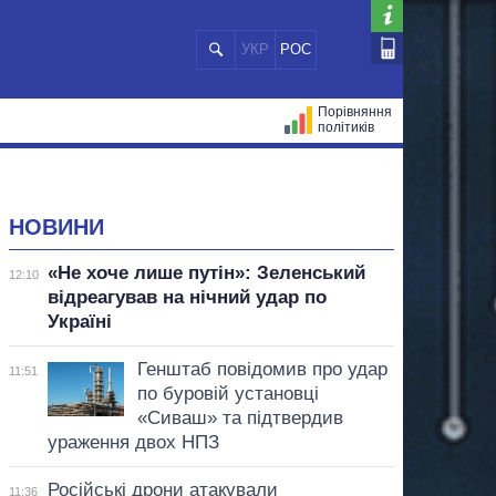
УКР
РОС
Порівняння
політиків
ЦІЙ
МЕРИ МІСТ
ВСІ ПЕРСОНИ
НОВИНИ
«Не хоче лише путін»: Зеленський
12:10
відреагував на нічний удар по
Україні
Генштаб повідомив про удар
11:51
по буровій установці
«Сиваш» та підтвердив
ураження двох НПЗ
Російські дрони атакували
11:36