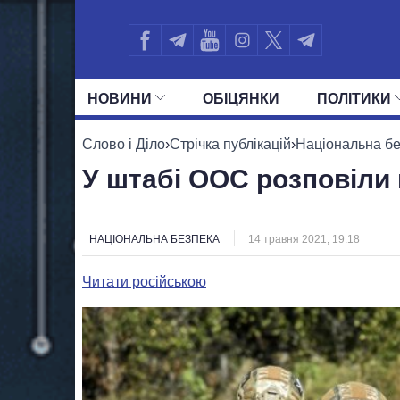
НОВИНИ
ОБIЦЯНКИ
ПОЛIТИКИ
УСІ ПОЛІТИКИ
ПРЕЗИДЕНТ І ОФ
Слово і Діло
›
Стрічка публікацій
›
Національна б
У штабі ООС розповіли 
НАЦІОНАЛЬНА БЕЗПЕКА
14 травня 2021, 19:18
Читати російською