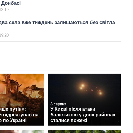
 Донбасі
12:19
два села вже тиждень залишаються без світла
19:20
8 серпня
ише путін»:
У Києві після атаки
 відреагував на
балістикою у двох районах
 по Україні
сталися пожежі