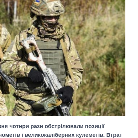
вня чотири рази обстрілювали позиції
нометів і великокаліберних кулеметів. Втрат