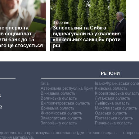
8 серпня
нсіонерів та
Зеленський та Сибіга
ів соцвиплат
відреагували на ухвалення
ити банк до 15
«пекельних санкцій» проти
ого це стосується
рф
РЕГІОНИ
Київ
Івано-Франківська обл
Автономна республіка Крим
Київська область
Вінницька область
Кіровоградська област
В
Волинська область
Луганська область
Дніпропетровська область
Львівська область
Й
Донецька область
Миколаївська область
Житомирська область
Одеська область
Закарпатська область
Полтавська область
Запорізька область
Рівненська область
 дозволяється при вказуванні посилання (для інтернет-видань — гіперпоси
стання матеріалів.