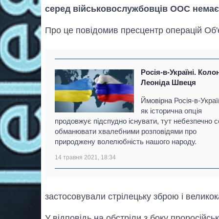
серед військовослужбовців ООС немає
Про це повідомив пресцентр операцій Об'
Росія-в-Україні. Коло
Леоніда Швеця
Ймовірна Росія-в-Украї
як історична опція
продовжує підспудно існувати, тут небезпечно 
обманювати хвалебними розповідями про
природжену волелюбність нашого народу.
14 травня 2021, 18:34
застосовували стрілецьку зброю і великок
У відповідь на обстріли з боку проросійськ