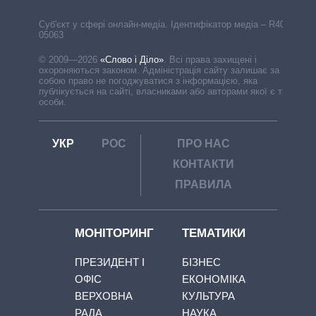
Cуб'єкт у сфері онлайн-медіа. Ідентифікатор медіа – R40-
05063
© 2009—2026
«Слово і Діло»
.
Всі права захищені і
охороняються законом. Адміністрація сайту залишає за
собою право не погоджуватися з інформацією, яка
публікується на сайті, власниками або авторами якої є треті
особи.
УКР
РОС
ПРО НАС
КОНТАКТИ
ПРАВИЛА
МОНІТОРИНГ
ТЕМАТИКИ
ПРЕЗИДЕНТ І
БІЗНЕС
ОФІС
ЕКОНОМІКА
ВЕРХОВНА
КУЛЬТУРА
РАДА
НАУКА