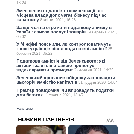
18:24
Зменшення податків та компенсації: як
місцева влада допомагає бізнесу під час
карантину
8 квітня 2021, 16:23
За що можна отримати податкову знижку в
Україні: список послуг і товарів
19 березня 2021,
05:32
У Мінфіні пояснили, як контролюватимуть
гроші українців після податкової амністії
25
березня 2021, 06:22
Податкова амністія від Зеленського: які
активи і за якою ставкою пропонує
задекларувати президент
2 березня 2021, 14:35
Зеленський провалив обіцянку запровадити
цьогоріч амністію капіталів
31 грудня 2020, 14:04
Прем'єр повідомив, чи впровадять податки
для багатих
11 травня 2021, 13:45