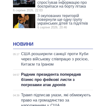
спростував інформацію про
боєприпаси на борту літака
6 серпня 2026, 22:03
З окупованих територій
повернули ще одну групу
українських дітей та підлітків
6 серпня 2026, 20:46
НОВИНИ
США розширили санкції проти Куби
05:17
через військову співпрацю з росією,
Китаєм та Іраном
Радник президента попередив
04:57
бізнес про фейкові листи з
погрозами атак дронів
Трамп підписав укази, які обмежують
04:39
право на громадянство за
народженням у США