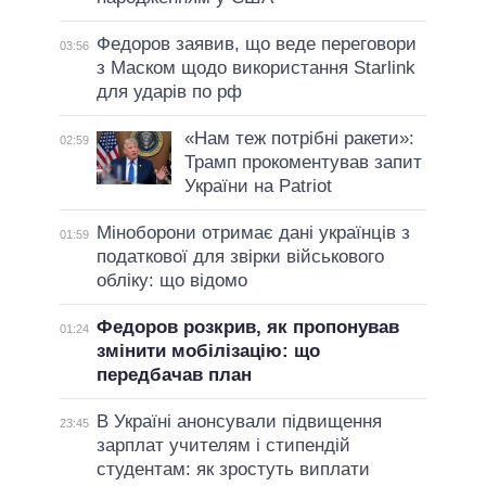
Федоров заявив, що веде переговори
03:56
з Маском щодо використання Starlink
для ударів по рф
«Нам теж потрібні ракети»:
02:59
Трамп прокоментував запит
України на Patriot
Міноборони отримає дані українців з
01:59
податкової для звірки військового
обліку: що відомо
Федоров розкрив, як пропонував
01:24
змінити мобілізацію: що
передбачав план
В Україні анонсували підвищення
23:45
зарплат учителям і стипендій
студентам: як зростуть виплати