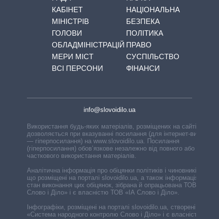
КАБІНЕТ
НАЦІОНАЛЬНА
МІНІСТРІВ
БЕЗПЕКА
ГОЛОВИ
ПОЛІТИКА
ОБЛАДМІНІСТРАЦІЙ
ПРАВО
МЕРИ МІСТ
СУСПІЛЬСТВО
ВСІ ПЕРСОНИ
ФІНАНСИ
info@slovoidilo.ua
Використання будь-яких матеріалів, розміщених на сайті,
дозволяється при вказуванні посилання (для інтернет-видань
— гіперпосилання) на www.slovoidilo.ua. Посилання
(гіперпосилання) обов’язкове незалежно від повного або
часткового використання матеріалів.
Аналітична інформація про обіцянки політиків і чиновників,
що розміщені на порталі slovoidilo.ua, а також інформація про
стан виконання цих обіцянок, зібрана й опрацьована ТОВ «ІА
Слово і Діло» і є власністю ТОВ «ІА Слово і Діло».
Інфографіки, розміщені на порталі slovoidilo.ua, створені ГО
«Система народного контролю Слово і Діло» і є власністю