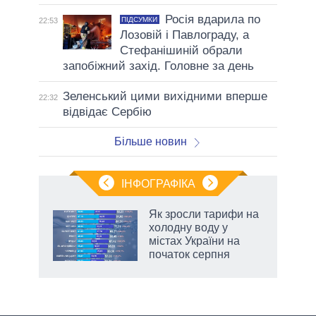
Росія вдарила по
ПІДСУМКИ
22:53
Лозовій і Павлограду, а
Стефанішиній обрали
запобіжний захід. Головне за день
Зеленський цими вихідними вперше
22:32
відвідає Сербію
Більше новин
ІНФОГРАФІКА
нтів:
Як зросли тарифи на
 і
холодну воду у
nAI
містах України на
початок серпня