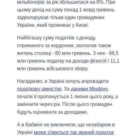
мільйонерів за рік збільшилася на 6%. При
цьому дохід на суму понад 1 млрд гривень
задекларував тільки один громадянин
України, який проживає у Києві.
Найбільшу суму податків з доходу,
отриманого за кордоном, заплатив також
житель столиці - 80 млн гривень. З них - 66,5
млн гривень податку на доходи фізосіб і 11,1
млн гривень військового збору.
Нагадаємо, в Україні хочуть впровадити
податкову амністію
. За
даними Мінфіну
,
почати її пропонується 1 липня цього року, а
закінчити через рік. Після цього громадян
будуть оцінювати за доходами.
А в Кабміні не виключили, що незабаром в
Україні
може з'явиться так званий податок