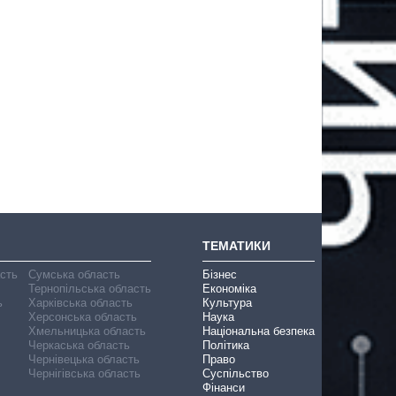
ТЕМАТИКИ
асть
Сумська область
Бізнес
Тернопільська область
Економіка
ь
Харківська область
Культура
Херсонська область
Наука
Хмельницька область
Національна безпека
Черкаська область
Політика
Чернівецька область
Право
Чернігівська область
Суспільство
Фінанси