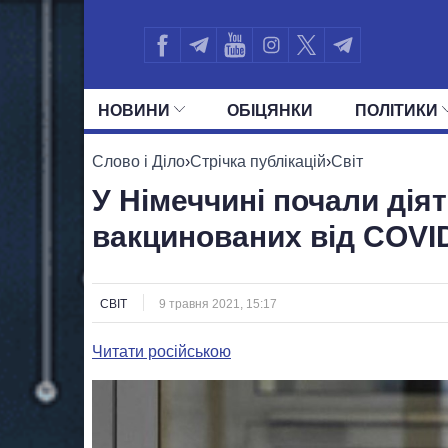
НОВИНИ
ОБIЦЯНКИ
ПОЛIТИКИ
УСІ ПОЛІТИКИ
ПРЕЗИДЕНТ І ОФ
Слово і Діло
›
Стрічка публікацій
›
Світ
У Німеччині почали діят
вакцинованих від COVI
СВІТ
9 травня 2021, 15:17
Читати російською