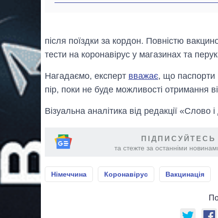
після поїздки за кордон. Повністю вакцин
тести на коронавірус у магазинах та перу
Нагадаємо, експерт
вважає
, що паспорти
пір, поки не буде можливості отримання ві
Візуальна аналітика від редакції «Слово і
ПІДПИСУЙТЕСЬ
та стежте за останніми новинами
Німеччина
Коронавірус
Вакцинація
По