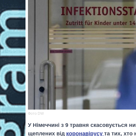
Фото DW
У Німеччині з 9 травня скасовується н
щеплених від
коронавірусу
та тих, хто