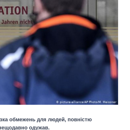
изка обмежень для людей, повністю
 нещодавно одужав.