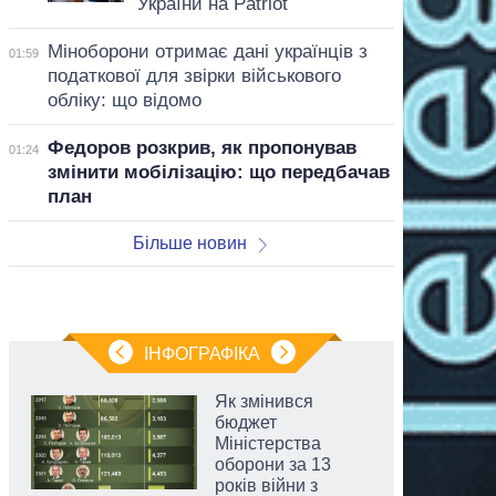
України на Patriot
Міноборони отримає дані українців з
01:59
податкової для звірки військового
обліку: що відомо
Федоров розкрив, як пропонував
01:24
змінити мобілізацію: що передбачав
план
Більше новин
ІНФОГРАФІКА
Як змінився
бюджет
Міністерства
оборони за 13
років війни з