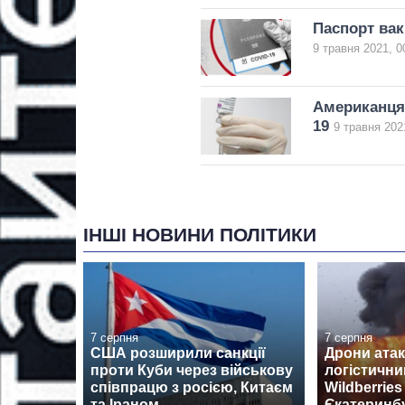
Паспорт вак
9 травня 2021, 0
Американцям
19
9 травня 202
ІНШІ НОВИНИ ПОЛІТИКИ
7 серпня
7 серпня
США розширили санкції
Дрони ата
проти Куби через військову
логістични
співпрацю з росією, Китаєм
Wildberrie
та Іраном
Єкатеринб