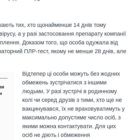
жають тих, хто щонайменше 14 днів тому
вірусу, а у разі застосовання препарату компанії
плення. Доказом того, що особа одужала від
раторний ПЛР-тест, якому не менше 28 днів, але
Відтепер ці особи можуть без жодних
обмежень зустрічатися з іншими
ли
людьми. У разі зустрічі в родинному
и
колі чи серед друзів з тими, хто ще не
вакцинувався, їх не враховуватимуть у
Економіка ШІ-
максимально допустиме число осіб, з
гігантів: скільки
коштують і
якими можна контактувати. Для цих
заробляють
осіб не діють і обмеження
OpenAI та