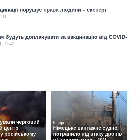
цинації порушує права людини – експерт
0:11
 будуть доплачувати за вакцинацію від COVID-
1, 11:42
кували черговий
6 серпня
й центр
Німецьке вантажне судно
s у російському
потрапило під атаку дронів
урзі
у Чорному морі – DW