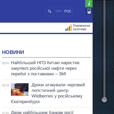
УКР
РОС
Порівняння
політиків
ЦІЙ
МЕРИ МІСТ
ВСІ ПЕРСОНИ
НОВИНИ
Найбільший НПЗ Китаю наростив
08:54
закупівлі російської нафти через
перебої з поставками – ЗМІ
Дрони атакували черговий
08:16
логістичний центр
Wildberries у російському
Єкатеринбурзі
Двом найбільшим банкам росії
07:51