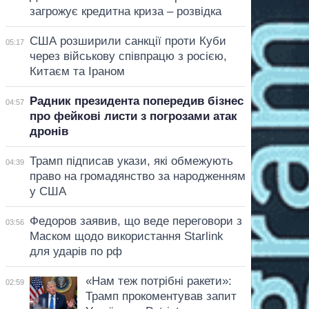
загрожує кредитна криза – розвідка
США розширили санкції проти Куби
05:17
через військову співпрацю з росією,
Китаєм та Іраном
Радник президента попередив бізнес
04:57
про фейкові листи з погрозами атак
дронів
Трамп підписав укази, які обмежують
04:39
право на громадянство за народженням
у США
Федоров заявив, що веде переговори з
03:56
Маском щодо використання Starlink
для ударів по рф
«Нам теж потрібні ракети»:
02:59
Трамп прокоментував запит