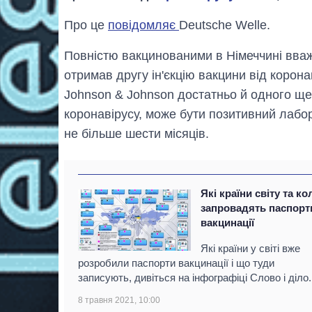
Про це
повідомляє
Deutsche Welle.
Повністю вакцинованими в Німеччині вва
отримав другу ін'єкцію вакцини від корона
Johnson & Johnson достатньо й одного ще
коронавірусу, може бути позитивний лабо
не більше шести місяців.
Які країни світу та ко
запровадять паспорт
вакцинації
Які країни у світі вже
розробили паспорти вакцинації і що туди
записують, дивіться на інфографіці Слово і діло.
8 травня 2021, 10:00