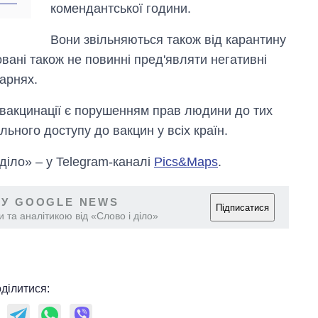
Anthropic
комендантської години.
Вони звільняються також від карантину
овані також не повинні пред'являти негативні
карнях.
 вакцинації є порушенням прав людини до тих
льного доступу до вакцин у всіх країн.
 діло» – у Telegram-каналі
Pics&Maps
.
 У GOOGLE NEWS
Підписатися
 та аналітикою від «Слово і діло»
ділитися: