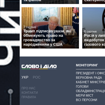
7 серпня
Трамп підписав укази, які
6 серпня
обмежують право на
Росія у ли
громадянство за
видобуток
народженням у США
газового к
МОНІТОРИНГ
ПРЕЗИДЕНТ І ОФІС
УКР
РОС
ВЕРХОВНА РАДА
КАБІНЕТ МІНІСТРІ
ГОЛОВИ
ПРО НАС
ОБЛАДМІНІСТРАЦІ
КОНТАКТИ
МЕРИ МІСТ
ПРАВИЛА
ВСІ ПЕРСОНИ