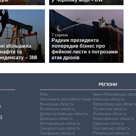
7 серпня
Радник президента
пні збільшила
попередив бізнес про
 нафти та
фейкові листи з погрозами
онденсату – ЗМІ
атак дронів
РЕГІОНИ
Київ
Івано-Франківська обл
Автономна республіка Крим
Київська область
Вінницька область
Кіровоградська област
В
Волинська область
Луганська область
Дніпропетровська область
Львівська область
Й
Донецька область
Миколаївська область
Житомирська область
Одеська область
Закарпатська область
Полтавська область
Запорізька область
Рівненська область