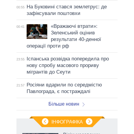
На Буковині стався землетрус: де
00:55
зафіксували поштовхи
«Вражаючі втрати»:
00:41
Зеленський оцінив
результати 40-денної
операції проти рф
Іспанська розвідка попередила про
23:55
нову спробу масового прориву
мігрантів до Сеути
Росіяни вдарили по середмістю
21:57
Павлограда, є постраждалі
Більше новин
ІНФОГРАФІКА