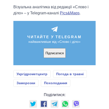
Візуальна аналітика від редакції «Слово і
діло» – у Telegram-каналі
Pics&Maps
.
ЧИТАЙТЕ У TELEGRAM
найважливіше від «Слово і діло»
Підписатися
Укргідрометцентр
Погода в травні
Заморозки
Похолодання
Поділитися: