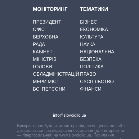
МОНІТОРИНГ
ТЕМАТИКИ
ПРЕЗИДЕНТ І
БІЗНЕС
ОФІС
ЕКОНОМІКА
ВЕРХОВНА
КУЛЬТУРА
РАДА
НАУКА
КАБІНЕТ
НАЦІОНАЛЬНА
МІНІСТРІВ
БЕЗПЕКА
ГОЛОВИ
ПОЛІТИКА
ОБЛАДМІНІСТРАЦІЙ
ПРАВО
МЕРИ МІСТ
СУСПІЛЬСТВО
ВСІ ПЕРСОНИ
ФІНАНСИ
info@slovoidilo.ua
Використання будь-яких матеріалів, розміщених на сайті,
дозволяється при вказуванні посилання (для інтернет-видань
— гіперпосилання) на www.slovoidilo.ua. Посилання