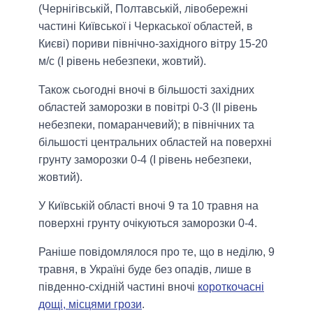
(Чернігівській, Полтавській, лівобережні
частині Київської і Черкаської областей, в
Києві) пориви північно-західного вітру 15-20
м/с (I рівень небезпеки, жовтий).
Також сьогодні вночі в більшості західних
областей заморозки в повітрі 0-3 (II рівень
небезпеки, помаранчевий); в північних та
більшості центральних областей на поверхні
грунту заморозки 0-4 (I рівень небезпеки,
жовтий).
У Київській області вночі 9 та 10 травня на
поверхні грунту очікуються заморозки 0-4.
Раніше повідомлялося про те, що в неділю, 9
травня, в Україні буде без опадів, лише в
південно-східній частині вночі
короткочасні
дощі, місцями грози
.