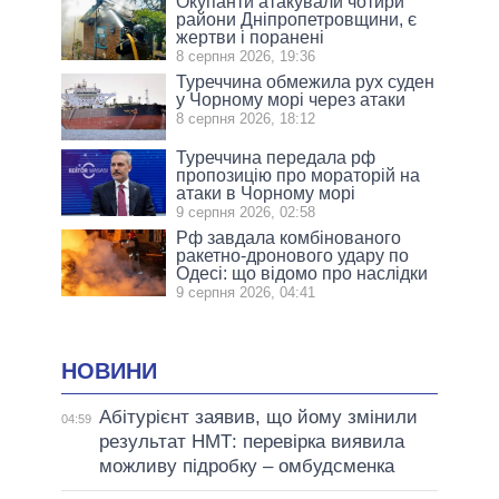
Окупанти атакували чотири
райони Дніпропетровщини, є
жертви і поранені
8 серпня 2026, 19:36
Туреччина обмежила рух суден
у Чорному морі через атаки
8 серпня 2026, 18:12
Туреччина передала рф
пропозицію про мораторій на
атаки в Чорному морі
9 серпня 2026, 02:58
Рф завдала комбінованого
ракетно-дронового удару по
Одесі: що відомо про наслідки
9 серпня 2026, 04:41
НОВИНИ
Абітурієнт заявив, що йому змінили
04:59
результат НМТ: перевірка виявила
можливу підробку – омбудсменка