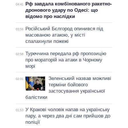
Рф завдала комбінованого ракетно-
04:41
дронового удару по Одесі: що
відомо про наслідки
Російський Бєлгород опинився під
03:56
масованою атакою, у місті
спалахнули пожежі
Туреччина передала рф пропозицію
02:58
про мораторій на атаки в Чорному
морі
Зеленський назвав можливі
02:31
терміни бойового
застосування української
балістики
У Кракові чоловік напав на українську
01:53
пару, а через два дні сам прийшов до
поліції