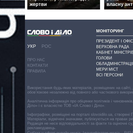
жертви
власну ант
МОНІТОРИНГ
ПРЕЗИДЕНТ І ОФІС
УКР
РОС
ВЕРХОВНА РАДА
КАБІНЕТ МІНІСТРІ
ГОЛОВИ
ПРО НАС
ОБЛАДМІНІСТРАЦІ
КОНТАКТИ
МЕРИ МІСТ
ПРАВИЛА
ВСІ ПЕРСОНИ
Використання будь-яких матеріалів, розміщених на сайті,
обов’язкове незалежно від повного або часткового викори
Аналітична інформація про обіцянки політиків і чиновників
Діло» і є власністю ТОВ «ІА Слово і Діло».
Інфографіки, розміщені на порталі slovoidilo.ua, створен
Матеріали, відмічені значками, публікуються на правах р
Редакція не несе відповідальності за факти та оціночні 
рекламодавець.
Cуб'єкт у сфері онлайн-медіа. Ідентифікатор медіа – R40