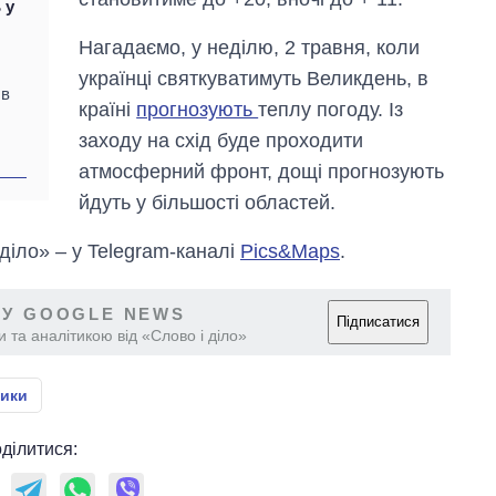
 у
Anthropic
Нагадаємо, у неділю, 2 травня, коли
українці святкуватимуть Великдень, в
 в
країні
прогнозують
теплу погоду. Із
заходу на схід буде проходити
атмосферний фронт, дощі прогнозують
йдуть у більшості областей.
 діло» – у Telegram-каналі
Pics&Maps
.
 У GOOGLE NEWS
Підписатися
 та аналітикою від «Слово і діло»
ики
ділитися: