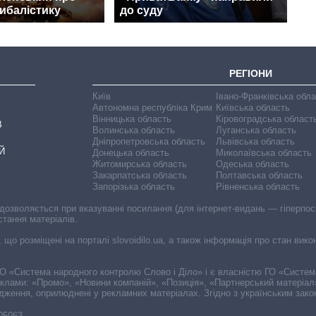
ибалістику
до суду
РЕГІОНИ
Київ
Івано-Франківська обл
Автономна республіка Крим
Київська область
Вінницька область
Кіровоградська област
В
Волинська область
Луганська область
Дніпропетровська область
Львівська область
Й
Донецька область
Миколаївська область
Житомирська область
Одеська область
Закарпатська область
Полтавська область
Запорізька область
Рівненська область
 дозволяється при вказуванні посилання (для інтернет-видань — гіперпоси
стання матеріалів.
, що розміщені на порталі slovoidilo.ua, а також інформація про стан вик
і ГО «Система народного контролю Слово і Діло» і є власністю ГО «Систе
еклами: «Промо», «Новини компаній», «Позиція», «Партнерський матеріал
судження, оприлюднені у рекламних матеріалах. Згідно з українським зак
-05063