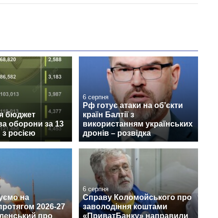
6 серпня
Рф готує атаки на об’єкти
ся бюджет
країн Балтії з
ва оборони за 13
використанням українських
и з росією
дронів – розвідка
6 серпня
уємо на
Справу Коломойського про
протягом 2026-27
заволодіння коштами
еленський про
«ПриватБанку» направили