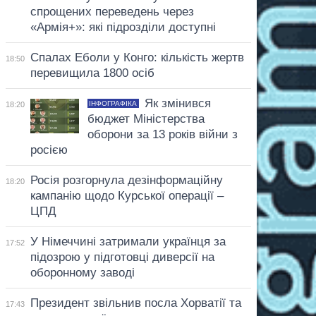
спрощених переведень через
«Армія+»: які підрозділи доступні
Спалах Еболи у Конго: кількість жертв
18:50
перевищила 1800 осіб
Як змінився
ІНФОГРАФІКА
18:20
бюджет Міністерства
оборони за 13 років війни з
росією
Росія розгорнула дезінформаційну
18:20
кампанію щодо Курської операції –
ЦПД
У Німеччині затримали українця за
17:52
підозрою у підготовці диверсії на
оборонному заводі
Президент звільнив посла Хорватії та
17:43