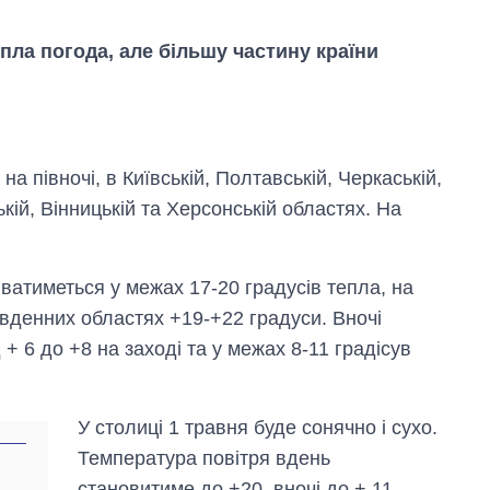
пла погода, але більшу частину країни
на півночі, в Київській, Полтавській, Черкаській,
кій, Вінницькій та Херсонській областях. На
ватиметься у межах 17-20 градусів тепла, на
 південних областях +19-+22 градуси. Вночі
+ 6 до +8 на заході та у межах 8-11 градісув
Економіка ШІ-
гігантів: скільки
У столиці 1 травня буде сонячно і сухо.
коштують і
Температура повітря вдень
заробляють
OpenAI та
становитиме до +20, вночі до + 11.