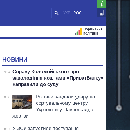
УКР
РОС
Порівняння
політиків
ЦІЙ
МЕРИ МІСТ
ВСІ ПЕРСОНИ
НОВИНИ
Справу Коломойського про
19:34
заволодіння коштами «ПриватБанку»
направили до суду
Росіяни завдали удару по
19:30
сортувальному центру
Укрпошти у Павлограді, є
жертви
У ЗСУ запустили тестування
18:54