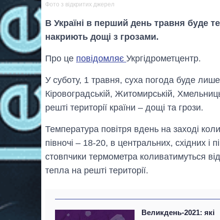
Фото з відкритих джерел
В Україні в перший день травня буде те
накриють дощі з грозами.
Про це
повідомляє
Укргідрометцентр.
У суботу, 1 травня, суха погода буде лише 
Кіровоградській, Житомирській, Хмельниць
решті території країни – дощі та грози.
Температура повітря вдень на заході коли
півночі – 18-20, в центральних, східних і
стовпчики термометра коливатимуться від 
тепла на решті території.
Великдень-2021: які