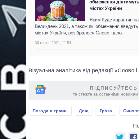
обмеження діятимуть
містах України
Яким буде карантин на
Великдень 2021, а також які обмеження введуть
містах України, розібралося Слово і діло.
30 квітня 2021, 11:54
Візуальна аналітика від редакції «Слово і
ПІДПИСУЙТЕСЬ
та стежте за останніми новинами
Погода в травні
Дощ
Гроза
Синопт
По