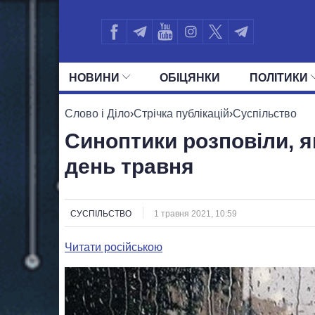
НОВИНИ
ОБIЦЯНКИ
ПОЛIТИКИ
УСІ ПОЛІТИКИ
ПРЕЗИДЕНТ І ОФ
Слово і Діло
›
Стрічка публікацій
›
Суспільство
Синоптики розповіли, 
день травня
СУСПІЛЬСТВО
1 травня 2021, 10:59
Читати російською