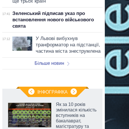
ще трьох країн
Зеленський підписав указ про
17:41
встановлення нового військового
свята
У Львові вибухнув
17:12
транформатор на підстанції,
частина міста знеструмлена
Більше новин
ІНФОГРАФІКА
Як за 10 років
змінилася кількість
вступників на
бакалаврат,
магістратуру та