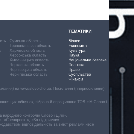
ТЕМАТИКИ
асть
Сумська область
Бізнес
Тернопільська область
Економіка
ь
Харківська область
Культура
Херсонська область
Наука
Хмельницька область
Національна безпека
Черкаська область
Політика
Чернівецька область
Право
Чернігівська область
Суспільство
Фінанси
лання) на www.slovoidilo.ua. Посилання (гіперпосилання)
онання цих обіцянок, зібрана й опрацьована ТОВ «ІА Слово і
ма народного контролю Слово і Діло».
», «Спецпроєкт», «За підтримки».
онодавством відповідальність за зміст реклами несе