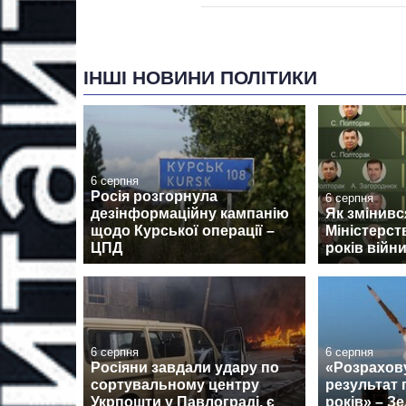
ІНШІ НОВИНИ ПОЛІТИКИ
6 серпня
Росія розгорнула
6 серпня
дезінформаційну кампанію
Як змінив
щодо Курської операції –
Міністерст
ЦПД
років війн
6 серпня
6 серпня
Росіяни завдали удару по
«Розрахов
сортувальному центру
результат 
Укрпошти у Павлограді, є
років» – З