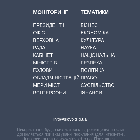
МОНІТОРИНГ
ТЕМАТИКИ
ПРЕЗИДЕНТ І
БІЗНЕС
ОФІС
ЕКОНОМІКА
ВЕРХОВНА
КУЛЬТУРА
РАДА
НАУКА
КАБІНЕТ
НАЦІОНАЛЬНА
МІНІСТРІВ
БЕЗПЕКА
ГОЛОВИ
ПОЛІТИКА
ОБЛАДМІНІСТРАЦІЙ
ПРАВО
МЕРИ МІСТ
СУСПІЛЬСТВО
ВСІ ПЕРСОНИ
ФІНАНСИ
info@slovoidilo.ua
Використання будь-яких матеріалів, розміщених на сайті,
дозволяється при вказуванні посилання (для інтернет-видань
— гіперпосилання) на www.slovoidilo.ua. Посилання