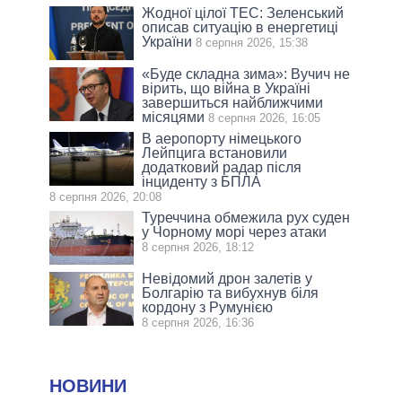
Жодної цілої ТЕС: Зеленський
описав ситуацію в енергетиці
України
8 серпня 2026, 15:38
«Буде складна зима»: Вучич не
вірить, що війна в Україні
завершиться найближчими
місяцями
8 серпня 2026, 16:05
В аеропорту німецького
Лейпцига встановили
додатковий радар після
інциденту з БПЛА
8 серпня 2026, 20:08
Туреччина обмежила рух суден
у Чорному морі через атаки
8 серпня 2026, 18:12
Невідомий дрон залетів у
Болгарію та вибухнув біля
кордону з Румунією
8 серпня 2026, 16:36
НОВИНИ