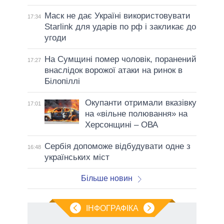
Маск не дає Україні використовувати
17:34
Starlink для ударів по рф і закликає до
угоди
На Сумщині помер чоловік, поранений
17:27
внаслідок ворожої атаки на ринок в
Білопіллі
Окупанти отримали вказівку
17:01
на «вільне полювання» на
Херсонщині – ОВА
Сербія допоможе відбудувати одне з
16:48
українських міст
Більше новин
ІНФОГРАФІКА