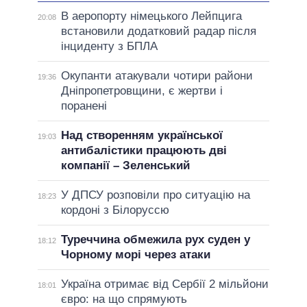
В аеропорту німецького Лейпцига
20:08
встановили додатковий радар після
інциденту з БПЛА
Окупанти атакували чотири райони
19:36
Дніпропетровщини, є жертви і
поранені
Над створенням української
19:03
антибалістики працюють дві
компанії – Зеленський
У ДПСУ розповіли про ситуацію на
18:23
кордоні з Білоруссю
Туреччина обмежила рух суден у
18:12
Чорному морі через атаки
Україна отримає від Сербії 2 мільйони
18:01
євро: на що спрямують