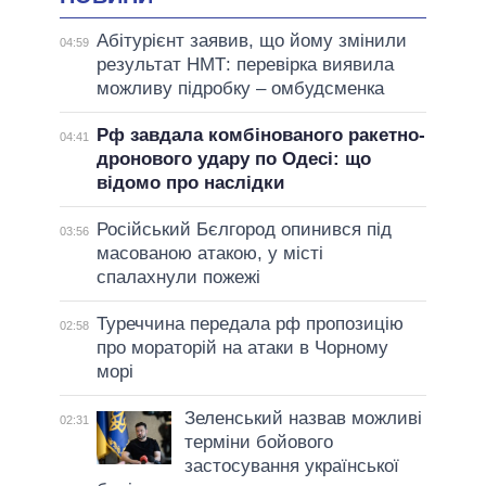
Абітурієнт заявив, що йому змінили
04:59
результат НМТ: перевірка виявила
можливу підробку – омбудсменка
Рф завдала комбінованого ракетно-
04:41
дронового удару по Одесі: що
відомо про наслідки
Російський Бєлгород опинився під
03:56
масованою атакою, у місті
спалахнули пожежі
Туреччина передала рф пропозицію
02:58
про мораторій на атаки в Чорному
морі
Зеленський назвав можливі
02:31
терміни бойового
застосування української