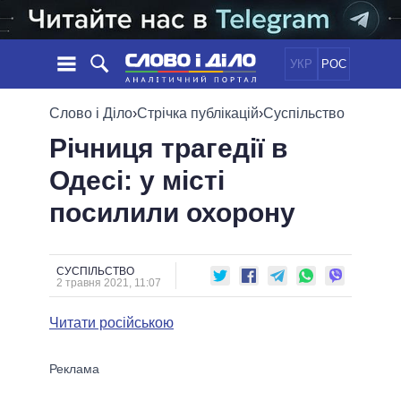
УКР
РОС
НОВИНИ
Слово і Діло
›
Стрічка публікацій
›
Суспільство
Річниця трагедії в
ОБIЦЯНКИ
СТРІЧКА
ПОЛІТИКА
Одесі: у місті
ПОДІЇ
ЕКОНОМІКА
ПОЛIТИКИ
посилили охорону
СТАТТІ
СУСПІЛЬСТВО
ІНФОГРАФІКА
ДУМКИ
СВІТ
УСІ ПОЛІТИКИ
ОГЛЯДИ
ПРЕЗИДЕНТ І ОФІС
ВІДЕО
СУСПІЛЬСТВО
ДАЙДЖЕСТИ
2 травня 2021, 11:07
ВЕРХОВНА РАДА
ПІДТРИМАТИ
КАБІНЕТ МІНІСТРІВ
Читати російською
ГОЛОВИ ОБЛАДМІНІСТРАЦІЙ
ПОРІВНЯННЯ ПОЛІТИКІВ
МЕРИ МІСТ
ВСІ ПЕРСОНИ