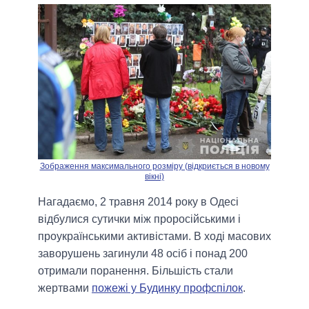
Зображення максимального розміру (відкриється в новому
вікні)
Нагадаємо, 2 травня 2014 року в Одесі
відбулися сутички між проросійськими і
проукраїнськими активістами. В ході масових
заворушень загинули 48 осіб і понад 200
отримали поранення. Більшість стали
жертвами
пожежі у Будинку профспілок
.