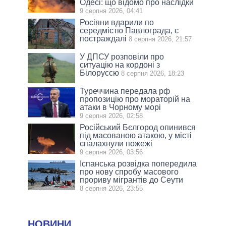
Одесі: що відомо про наслідки
9 серпня 2026, 04:41
Росіяни вдарили по
середмістю Павлограда, є
постраждалі
8 серпня 2026, 21:57
У ДПСУ розповіли про
ситуацію на кордоні з
Білоруссю
8 серпня 2026, 18:23
Туреччина передала рф
пропозицію про мораторій на
атаки в Чорному морі
9 серпня 2026, 02:58
Російський Бєлгород опинився
під масованою атакою, у місті
спалахнули пожежі
9 серпня 2026, 03:56
Іспанська розвідка попередила
про нову спробу масового
прориву мігрантів до Сеути
8 серпня 2026, 23:55
НОВИНИ