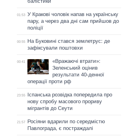
балістики
У Кракові чоловік напав на українську
01:53
пару, а через два дні сам прийшов до
поліції
На Буковині стався землетрус: де
00:55
зафіксували поштовхи
«Вражаючі втрати»:
00:41
Зеленський оцінив
результати 40-денної
операції проти рф
Іспанська розвідка попередила про
23:55
нову спробу масового прориву
мігрантів до Сеути
Росіяни вдарили по середмістю
21:57
Павлограда, є постраждалі