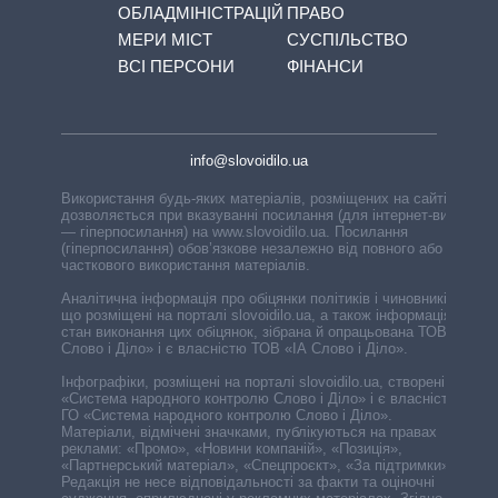
ОБЛАДМІНІСТРАЦІЙ
ПРАВО
МЕРИ МІСТ
СУСПІЛЬСТВО
ВСІ ПЕРСОНИ
ФІНАНСИ
info@slovoidilo.ua
Використання будь-яких матеріалів, розміщених на сайті,
дозволяється при вказуванні посилання (для інтернет-видань
— гіперпосилання) на www.slovoidilo.ua. Посилання
(гіперпосилання) обов’язкове незалежно від повного або
часткового використання матеріалів.
Аналітична інформація про обіцянки політиків і чиновників,
що розміщені на порталі slovoidilo.ua, а також інформація про
стан виконання цих обіцянок, зібрана й опрацьована ТОВ «ІА
Слово і Діло» і є власністю ТОВ «ІА Слово і Діло».
Інфографіки, розміщені на порталі slovoidilo.ua, створені ГО
«Система народного контролю Слово і Діло» і є власністю
ГО «Система народного контролю Слово і Діло».
Матеріали, відмічені значками, публікуються на правах
реклами: «Промо», «Новини компаній», «Позиція»,
«Партнерський матеріал», «Спецпроєкт», «За підтримки».
Редакція не несе відповідальності за факти та оціночні