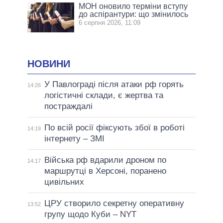
МОН оновило терміни вступу
до аспірантури: що змінилось
6 серпня 2026, 11:09
НОВИНИ
У Павлограді після атаки рф горять
14:26
логістичні склади, є жертва та
постраждалі
По всій росії фіксують збої в роботі
14:19
інтернету – ЗМІ
Війська рф вдарили дроном по
14:17
маршрутці в Херсоні, поранено
цивільних
ЦРУ створило секретну оперативну
13:52
групу щодо Куби – NYT