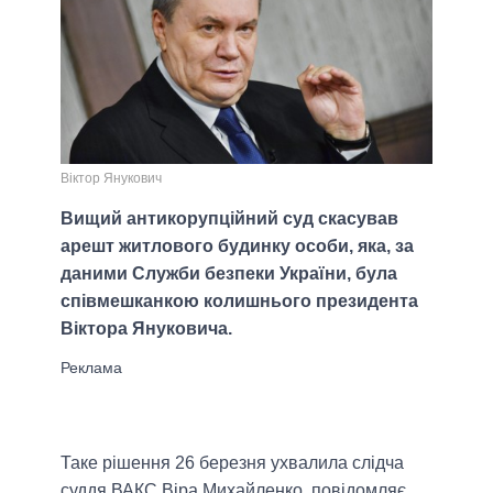
Віктор Янукович
Вищий антикорупційний суд скасував
арешт житлового будинку особи, яка, за
даними Служби безпеки України, була
співмешканкою колишнього президента
Віктора Януковича.
Таке рішення 26 березня ухвалила слідча
суддя ВАКС Віра Михайленко, повідомляє