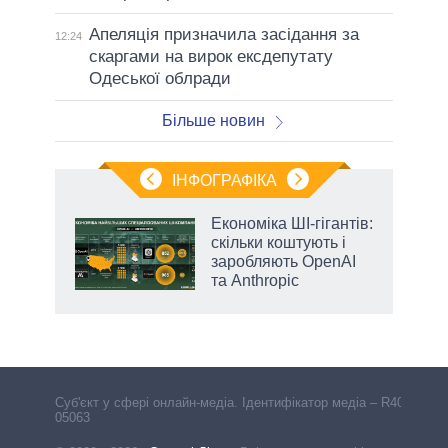
Апеляція призначила засідання за
12:24
скаргами на вирок ексдепутату
Одеської облради
Більше новин
ІНФОГРАФІКА
ільки
Економіка ШІ-гігантів:
нків
скільки коштують і
 за
заробляють OpenAI
ті
та Anthropic
Cуб'єкт у сфері онлайн-медіа. Ідентифікатор медіа – R40-
05063