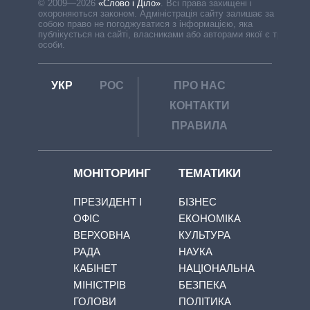
© 2009—2026
«Слово і Діло»
.
Всі права захищені і
охороняються законом. Адміністрація сайту залишає за
собою право не погоджуватися з інформацією, яка
публікується на сайті, власниками або авторами якої є треті
особи.
УКР
РОС
ПРО НАС
КОНТАКТИ
ПРАВИЛА
МОНІТОРИНГ
ТЕМАТИКИ
ПРЕЗИДЕНТ І
БІЗНЕС
ОФІС
ЕКОНОМІКА
ВЕРХОВНА
КУЛЬТУРА
РАДА
НАУКА
КАБІНЕТ
НАЦІОНАЛЬНА
МІНІСТРІВ
БЕЗПЕКА
ГОЛОВИ
ПОЛІТИКА