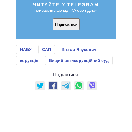
ЧИТАЙТЕ У TELEGRAM
найважливіше від «Слово і діло»
Підписатися
НАБУ
САП
Віктор Янукович
корупція
Вищий антикорупційний суд
Поділитися: