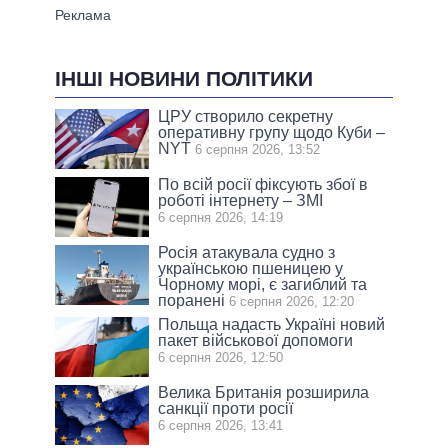
ІНШІ НОВИНИ ПОЛІТИКИ
ЦРУ створило секретну
оперативну групу щодо Куби –
NYT
6 серпня 2026, 13:52
По всій росії фіксують збої в
роботі інтернету – ЗМІ
6 серпня 2026, 14:19
Росія атакувала судно з
українською пшеницею у
Чорному морі, є загиблий та
поранені
6 серпня 2026, 12:20
Польща надасть Україні новий
пакет військової допомоги
6 серпня 2026, 12:50
Велика Британія розширила
санкції проти росії
6 серпня 2026, 13:41