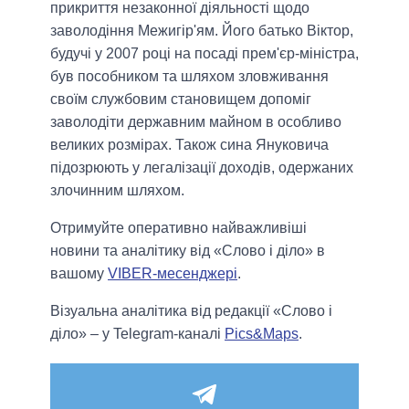
прикриття незаконної діяльності щодо
заволодіння Межигір'ям. Його батько Віктор,
будучі у 2007 році на посаді прем'єр-міністра,
був пособником та шляхом зловживання
своїм службовим становищем допоміг
заволодіти державним майном в особливо
великих розмірах. Також сина Януковича
підозрюють у легалізації доходів, одержаних
злочинним шляхом.
Отримуйте оперативно найважливіші
новини та аналітику від «Слово і діло» в
вашому
VIBER-месенджері
.
Візуальна аналітика від редакції «Слово і
діло» – у Telegram-каналі
Pics&Maps
.