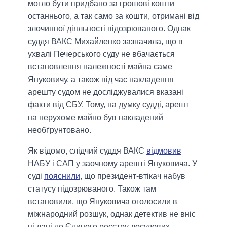
могло бути придбано за грошові кошти
останнього, а так само за кошти, отримані від
злочинної діяльності підозрюваного. Однак
суддя ВАКС Михайленко зазначила, що в
ухвалі Печерського суду не вбачається
встановлення належності майна саме
Януковичу, а також під час накладення
арешту судом не досліджувалися вказані
факти від СБУ. Тому, на думку судді, арешт
на нерухоме майно був накладений
необґрунтовано.
Як відомо, слідчий суддя ВАКС
відмовив
НАБУ і САП у заочному арешті Януковича. У
суді
пояснили
, що президент-втікач набув
статусу підозрюваного. Також там
встановили, що Януковича оголосили в
міжнародний розшук, однак детектив не вніс
ці дані до Єдиного реєстру досудових