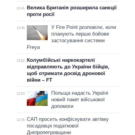
Велика Британія розширила санкції
13:41
проти росії
У Fire Point розповіли, коли
13:30
планують перше бойове
застосування системи
Freya
Колумбійські наркокартелі
13:02
відправляють до України бійців,
щоб отримати досвід дронової
війни – FT
Польща надасть Україні
12:50
новий пакет військової
допомоги
САП просить конфіскувати автівку
12:35
посадовця податкової
Дніпропетровщини