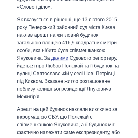
«Слово і діло».
Як вказується в рішенні, ще 13 лютого 2015
року Печерський районний суд міста Києва
наклав арешт на житловий будинок
загальною площею 416,9 квадратних метри
особи, яка нібито була співмешканкою
Януковича. За
даними
Судового репортеру,
йдеться про Любов Полєжай та її будинок на
вулиці Святославській у селі Нові Петрівці
під Києвом. Вказане житло розташоване
поблизу колишньої резиденції Януковича
Межигір'я.
Арешт на цей будинок наклали виключно за
інформацією СБУ, що Полєжай є
співмешканкою Януковича, а її будинок міг
фактично належати саме експрезиденту, або