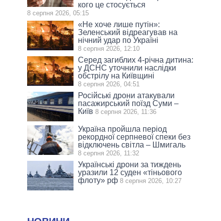
кого це стосується
8 серпня 2026, 05:15
«Не хоче лише путін»:
Зеленський відреагував на
нічний удар по Україні
8 серпня 2026, 12:10
Серед загиблих 4-річна дитина:
у ДСНС уточнили наслідки
обстрілу на Київщині
8 серпня 2026, 04:51
Російські дрони атакували
пасажирський поїзд Суми –
Київ
8 серпня 2026, 11:36
Україна пройшла період
рекордної серпневої спеки без
відключень світла – Шмигаль
8 серпня 2026, 11:32
Українські дрони за тиждень
уразили 12 суден «тіньового
флоту» рф
8 серпня 2026, 10:27