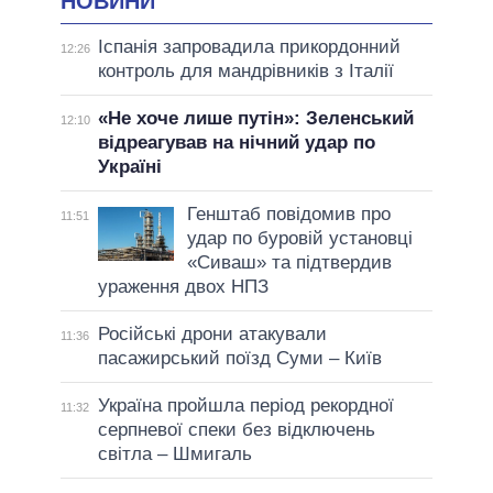
НОВИНИ
Іспанія запровадила прикордонний
12:26
контроль для мандрівників з Італії
«Не хоче лише путін»: Зеленський
12:10
відреагував на нічний удар по
Україні
Генштаб повідомив про
11:51
удар по буровій установці
«Сиваш» та підтвердив
ураження двох НПЗ
Російські дрони атакували
11:36
пасажирський поїзд Суми – Київ
Україна пройшла період рекордної
11:32
серпневої спеки без відключень
світла – Шмигаль