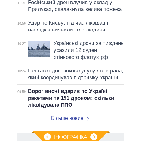
Російський дрон влучив у склад у
11:01
Прилуках, спалахнула велика пожежа
Удар по Києву: під час ліквідації
10:56
наслідків виявили тіло людини
Українські дрони за тиждень
10:27
уразили 12 суден
«тіньового флоту» рф
Пентагон достроково усунув генерала,
10:24
який координував підтримку України
Ворог вночі вдарив по Україні
09:59
ракетами та 151 дроном: скільки
ліквідувала ППО
Більше новин
ІНФОГРАФІКА