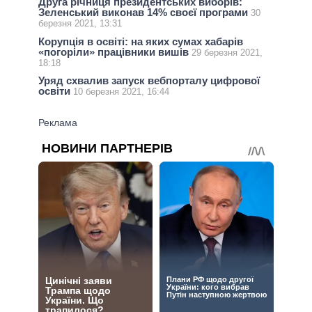
Друга річниця президентських виборів:
Зеленський виконав 14% своєї програми
30
березня 2021, 13:31
Корупція в освіті: на яких сумах хабарів
«погоріли» працівники вишів
29 березня 2021,
18:18
Уряд схвалив запуск вебпорталу цифрової
освіти
10 березня 2021, 16:44