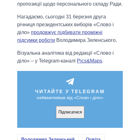
пропозиції щодо персонального складу Ради.
Нагадаємо, сьогодні 31 березня друга
річниця президентських виборів «Слово і
діло»
продовжує підбивати проміжні
підсумки роботи
Володимира Зеленського.
Візуальна аналітика від редакції «Слово і
діло» – у Telegram-каналі
Pics&Maps
.
ЧИТАЙТЕ У TELEGRAM
найважливіше від «Слово і діло»
Підписатися
Володимир Зеленський
Освіта