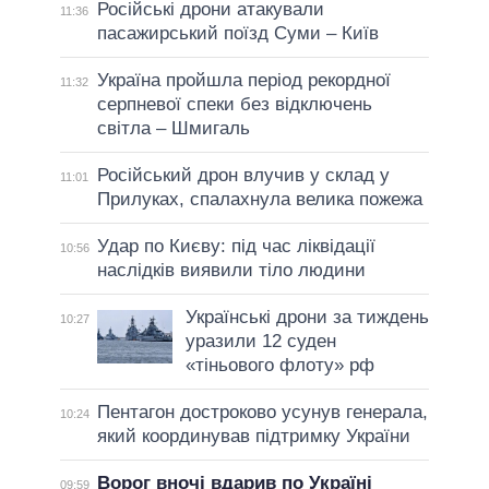
Російські дрони атакували
11:36
пасажирський поїзд Суми – Київ
Україна пройшла період рекордної
11:32
серпневої спеки без відключень
світла – Шмигаль
Російський дрон влучив у склад у
11:01
Прилуках, спалахнула велика пожежа
Удар по Києву: під час ліквідації
10:56
наслідків виявили тіло людини
Українські дрони за тиждень
10:27
уразили 12 суден
«тіньового флоту» рф
Пентагон достроково усунув генерала,
10:24
який координував підтримку України
Ворог вночі вдарив по Україні
09:59