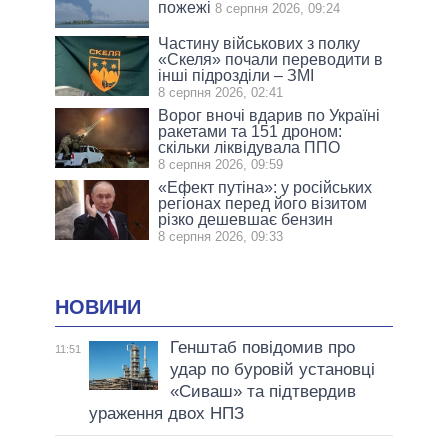
пожежі
8 серпня 2026, 09:24
Частину військових з полку
«Скеля» почали переводити в
інші підрозділи – ЗМІ
8 серпня 2026, 02:41
Ворог вночі вдарив по Україні
ракетами та 151 дроном:
скільки ліквідувала ППО
8 серпня 2026, 09:59
«Ефект путіна»: у російських
регіонах перед його візитом
різко дешевшає бензин
8 серпня 2026, 09:33
НОВИНИ
Генштаб повідомив про
11:51
удар по буровій установці
«Сиваш» та підтвердив
ураження двох НПЗ