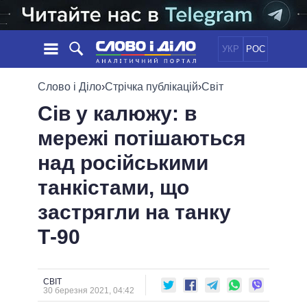
УКР
РОС
НОВИНИ
Слово і Діло
›
Стрічка публікацій
›
Світ
Сів у калюжу: в
ОБIЦЯНКИ
СТРІЧКА
ПОЛІТИКА
мережі потішаються
ПОДІЇ
ЕКОНОМІКА
ПОЛIТИКИ
над російськими
СТАТТІ
СУСПІЛЬСТВО
ІНФОГРАФІКА
ДУМКИ
СВІТ
УСІ ПОЛІТИКИ
танкістами, що
ОГЛЯДИ
ПРЕЗИДЕНТ І ОФІС
застрягли на танку
ВІДЕО
ДАЙДЖЕСТИ
ВЕРХОВНА РАДА
Т-90
ПІДТРИМАТИ
КАБІНЕТ МІНІСТРІВ
ГОЛОВИ ОБЛАДМІНІСТРАЦІЙ
ПОРІВНЯННЯ ПОЛІТИКІВ
МЕРИ МІСТ
СВІТ
30 березня 2021, 04:42
ВСІ ПЕРСОНИ