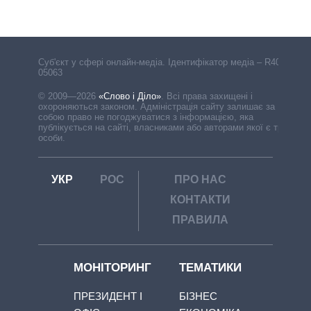
Cуб'єкт у сфері онлайн-медіа. Ідентифікатор медіа – R40-
05063
© 2009—2026
«Слово і Діло»
.
Всі права захищені і
охороняються законом. Адміністрація сайту залишає за
собою право не погоджуватися з інформацією, яка
публікується на сайті, власниками або авторами якої є треті
особи.
УКР
РОС
ПРО НАС
КОНТАКТИ
ПРАВИЛА
МОНІТОРИНГ
ТЕМАТИКИ
ПРЕЗИДЕНТ І
БІЗНЕС