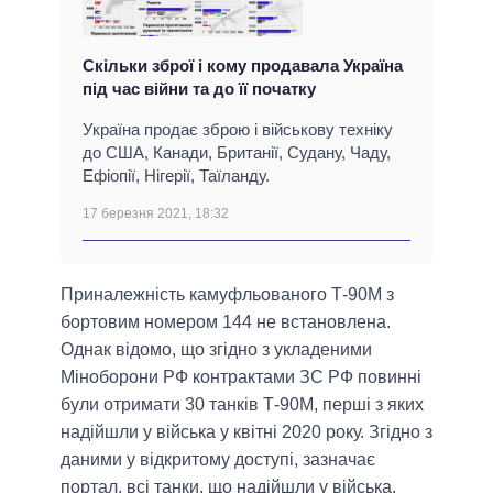
Скільки зброї і кому продавала Україна
під час війни та до її початку
Україна продає зброю і військову техніку
до США, Канади, Британії, Судану, Чаду,
Ефіопії, Нігерії, Таїланду.
17 березня 2021, 18:32
Приналежність камуфльованого Т-90М з
бортовим номером 144 не встановлена.
Однак відомо, що згідно з укладеними
Міноборони РФ контрактами ЗС РФ повинні
були отримати 30 танків Т-90М, перші з яких
надійшли у війська у квітні 2020 року. Згідно з
даними у відкритому доступі, зазначає
портал, всі танки, що надійшли у війська,