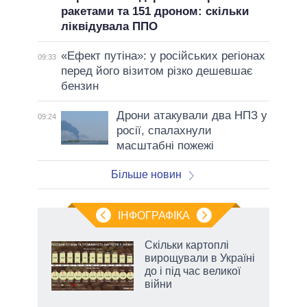
ракетами та 151 дроном: скільки
ліквідувала ППО
«Ефект путіна»: у російських регіонах
09:33
перед його візитом різко дешевшає
бензин
Дрони атакували два НПЗ у
09:24
росії, спалахнули
масштабні пожежі
Більше новин
ІНФОГРАФІКА
Скільки картоплі
ть
вирощували в Україні
до і під час великої
війни