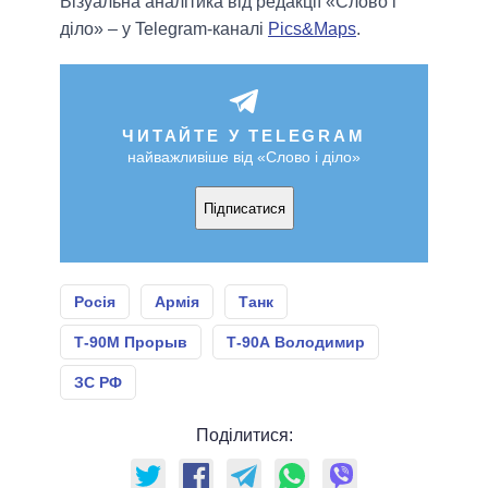
Візуальна аналітика від редакції «Слово і
діло» – у Telegram-каналі
Pics&Maps
.
ЧИТАЙТЕ У TELEGRAM
найважливіше від «Слово і діло»
Підписатися
Росія
Армія
Танк
Т-90М Прорыв
Т-90А Володимир
ЗС РФ
Поділитися: