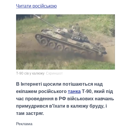
Читати російською
Т-90 сів у калюжу
Скриншот
В Інтернеті щосили потішаються над
екіпажем російського
танка
Т-90, який під
час проведення в РФ військових навчань
примудрився в'їхати в калюжу бруду, і
там застряг.