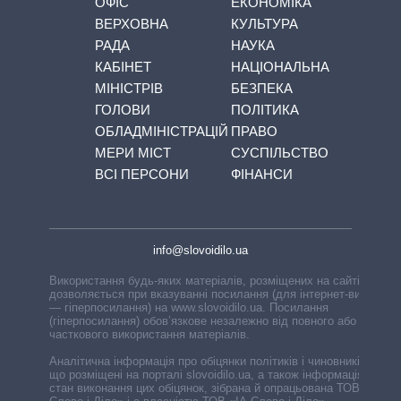
ОФІС
ЕКОНОМІКА
ВЕРХОВНА
КУЛЬТУРА
РАДА
НАУКА
КАБІНЕТ
НАЦІОНАЛЬНА
МІНІСТРІВ
БЕЗПЕКА
ГОЛОВИ
ПОЛІТИКА
ОБЛАДМІНІСТРАЦІЙ
ПРАВО
МЕРИ МІСТ
СУСПІЛЬСТВО
ВСІ ПЕРСОНИ
ФІНАНСИ
info@slovoidilo.ua
Використання будь-яких матеріалів, розміщених на сайті,
дозволяється при вказуванні посилання (для інтернет-видань
— гіперпосилання) на www.slovoidilo.ua. Посилання
(гіперпосилання) обов’язкове незалежно від повного або
часткового використання матеріалів.
Аналітична інформація про обіцянки політиків і чиновників,
що розміщені на порталі slovoidilo.ua, а також інформація про
стан виконання цих обіцянок, зібрана й опрацьована ТОВ «ІА