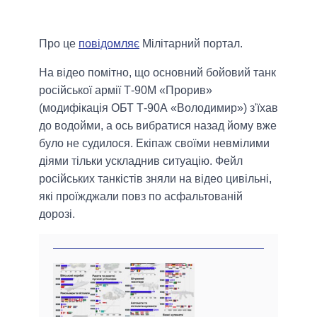
Про це
повідомляє
Мілітарний портал.
На відео помітно, що основний бойовий танк
російської армії Т-90М «Прорив»
(модифікація ОБТ Т-90А «Володимир») з'їхав
до водойми, а ось вибратися назад йому вже
було не судилося. Екіпаж своїми невмілими
діями тільки ускладнив ситуацію. Фейл
російських танкістів зняли на відео цивільні,
які проїжджали повз по асфальтованій
дорозі.