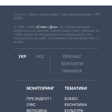
Cуб'єкт у сфері онлайн-медіа. Ідентифікатор медіа – R40-
05063
© 2009—2026
«Слово і Діло»
.
Всі права захищені і
охороняються законом. Адміністрація сайту залишає за
собою право не погоджуватися з інформацією, яка
публікується на сайті, власниками або авторами якої є треті
особи.
УКР
РОС
ПРО НАС
КОНТАКТИ
ПРАВИЛА
МОНІТОРИНГ
ТЕМАТИКИ
ПРЕЗИДЕНТ І
БІЗНЕС
ОФІС
ЕКОНОМІКА
ВЕРХОВНА
КУЛЬТУРА