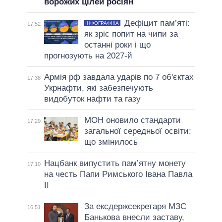
ворожих цілей росіян
Дефіцит пам’яті:
ІНФОГРАФІКА
17:52
як зріс попит на чипи за
останні роки і що
прогнозують на 2027-й
Армія рф завдала ударів по 7 об'єктах
17:38
Укрнафти, які забезпечують
видобуток нафти та газу
МОН оновило стандарти
17:29
загальної середньої освіти:
що змінилось
Нацбанк випустить пам’ятну монету
17:10
на честь Папи Римського Івана Павла
II
За ексдержсекретаря МЗС
16:51
Банькова внесли заставу,