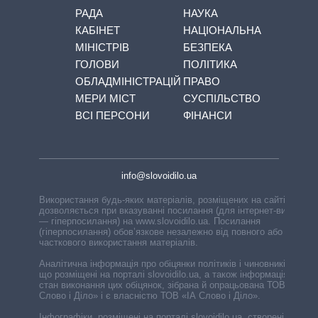
РАДА
НАУКА
КАБІНЕТ
НАЦІОНАЛЬНА
МІНІСТРІВ
БЕЗПЕКА
ГОЛОВИ
ПОЛІТИКА
ОБЛАДМІНІСТРАЦІЙ
ПРАВО
МЕРИ МІСТ
СУСПІЛЬСТВО
ВСІ ПЕРСОНИ
ФІНАНСИ
info@slovoidilo.ua
Використання будь-яких матеріалів, розміщених на сайті,
дозволяється при вказуванні посилання (для інтернет-видань
— гіперпосилання) на www.slovoidilo.ua. Посилання
(гіперпосилання) обов’язкове незалежно від повного або
часткового використання матеріалів.
Аналітична інформація про обіцянки політиків і чиновників,
що розміщені на порталі slovoidilo.ua, а також інформація про
стан виконання цих обіцянок, зібрана й опрацьована ТОВ «ІА
Слово і Діло» і є власністю ТОВ «ІА Слово і Діло».
Інфографіки, розміщені на порталі slovoidilo.ua, створені ГО