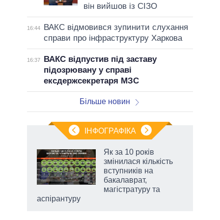
він вийшов із СІЗО
ВАКС відмовився зупинити слухання
16:44
справи про інфраструктуру Харкова
ВАКС відпустив під заставу
16:37
підозрювану у справі
ексдержсекретаря МЗС
Більше новин
ІНФОГРАФІКА
жет
Як за 10 років
змінилася кількість
ків
вступників на
бакалаврат,
магістратуру та
аспірантуру