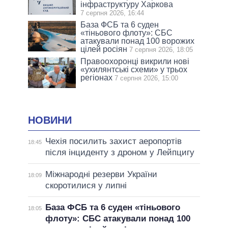
інфраструктуру Харкова
7 серпня 2026, 16:44
База ФСБ та 6 суден
«тіньового флоту»: СБС
атакували понад 100 ворожих
цілей росіян
7 серпня 2026, 18:05
Правоохоронці викрили нові
«ухилянтські схеми» у трьох
регіонах
7 серпня 2026, 15:00
НОВИНИ
Чехія посилить захист аеропортів
18:45
після інциденту з дроном у Лейпцигу
Міжнародні резерви України
18:09
скоротилися у липні
База ФСБ та 6 суден «тіньового
18:05
флоту»: СБС атакували понад 100