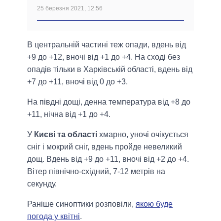
25 березня 2021, 12:56
В центральній частині теж опади, вдень від
+9 до +12, вночі від +1 до +4. На сході без
опадів тільки в Харківській області, вдень від
+7 до +11, вночі від 0 до +3.
На півдні дощі, денна температура від +8 до
+11, нічна від +1 до +4.
У
Києві та області
хмарно, уночі очікується
сніг і мокрий сніг, вдень пройде невеликий
дощ. Вдень від +9 до +11, вночі від +2 до +4.
Вітер північно-східний, 7-12 метрів на
секунду.
Раніше синоптики розповіли,
якою буде
погода у квітні
.