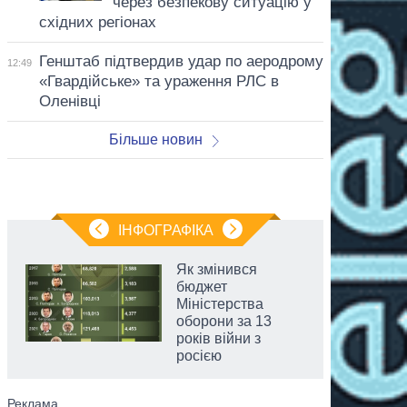
через безпекову ситуацію у
східних регіонах
Генштаб підтвердив удар по аеродрому
12:49
«Гвардійське» та ураження РЛС в
Оленівці
Більше новин
ІНФОГРАФІКА
Як змінився
бюджет
Міністерства
оборони за 13
років війни з
росією