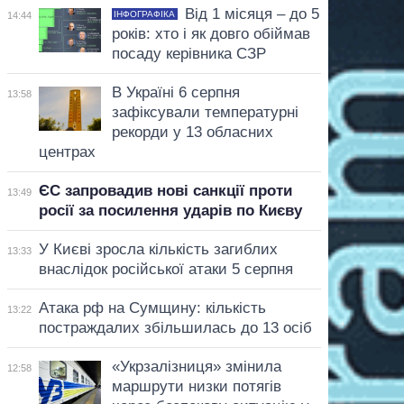
Від 1 місяця – до 5
ІНФОГРАФІКА
14:44
років: хто і як довго обіймав
посаду керівника СЗР
В Україні 6 серпня
13:58
зафіксували температурні
рекорди у 13 обласних
центрах
ЄС запровадив нові санкції проти
13:49
росії за посилення ударів по Києву
У Києві зросла кількість загиблих
13:33
внаслідок російської атаки 5 серпня
Атака рф на Сумщину: кількість
13:22
постраждалих збільшилась до 13 осіб
«Укрзалізниця» змінила
12:58
маршрути низки потягів