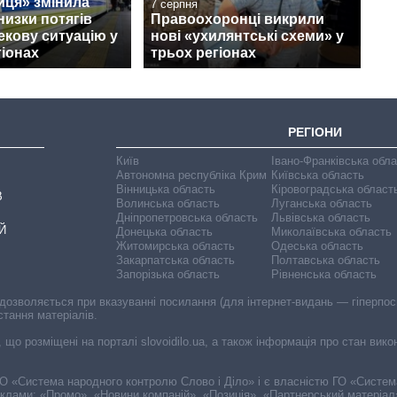
иця» змінила
7 серпня
изки потягів
Правоохоронці викрили
екову ситуацію у
нові «ухилянтські схеми» у
гіонах
трьох регіонах
РЕГІОНИ
Київ
Івано-Франківська обл
Автономна республіка Крим
Київська область
Вінницька область
Кіровоградська област
В
Волинська область
Луганська область
Дніпропетровська область
Львівська область
Й
Донецька область
Миколаївська область
Житомирська область
Одеська область
Закарпатська область
Полтавська область
Запорізька область
Рівненська область
 дозволяється при вказуванні посилання (для інтернет-видань — гіперпоси
стання матеріалів.
, що розміщені на порталі slovoidilo.ua, а також інформація про стан вик
і ГО «Система народного контролю Слово і Діло» і є власністю ГО «Систе
еклами: «Промо», «Новини компаній», «Позиція», «Партнерський матеріал