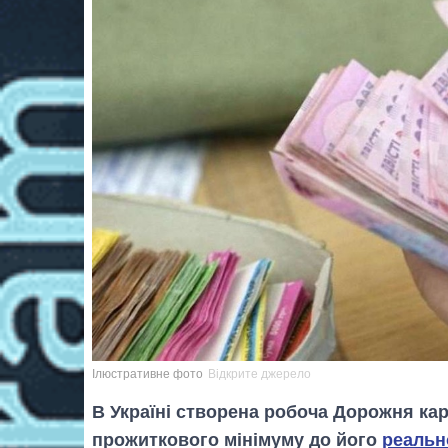
Ілюстративне фото
Відкрите джерело
В Україні створена робоча Дорожня ка
прожиткового мінімуму до його
реальн