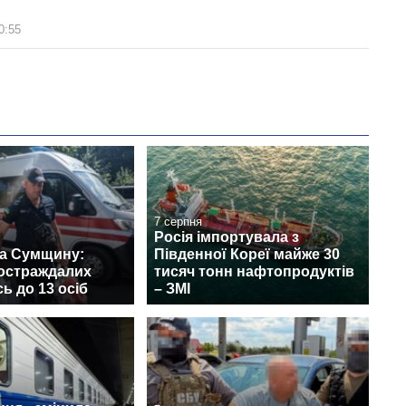
0:55
7 серпня
Росія імпортувала з
на Сумщину:
Південної Кореї майже 30
постраждалих
тисяч тонн нафтопродуктів
ь до 13 осіб
– ЗМІ