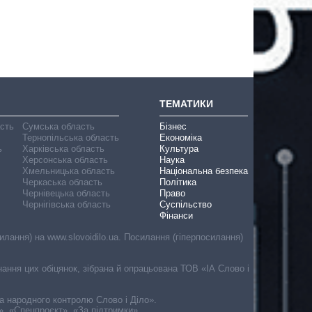
ТЕМАТИКИ
асть
Сумська область
Бізнес
Тернопільська область
Економіка
ь
Харківська область
Культура
Херсонська область
Наука
Хмельницька область
Національна безпека
Черкаська область
Політика
Чернівецька область
Право
Чернігівська область
Суспільство
Фінанси
лання) на www.slovoidilo.ua. Посилання (гіперпосилання)
онання цих обіцянок, зібрана й опрацьована ТОВ «ІА Слово і
ма народного контролю Слово і Діло».
», «Спецпроєкт», «За підтримки».