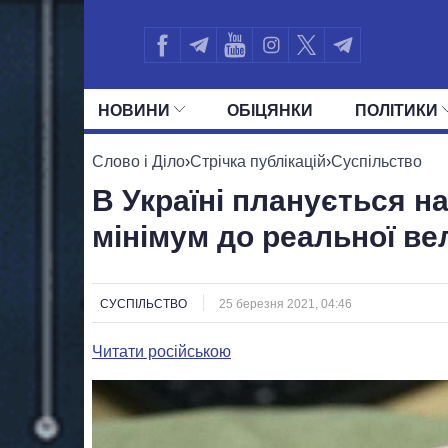
НОВИНИ
ОБIЦЯНКИ
ПОЛIТИКИ
УСІ ПОЛІТИКИ
ПРЕЗИДЕНТ І ОФ
Слово і Діло
›
Стрічка публікацій
›
Суспільство
В Україні планується 
мінімум до реальної в
СУСПІЛЬСТВО
25 березня 2021, 04:46
Читати російською