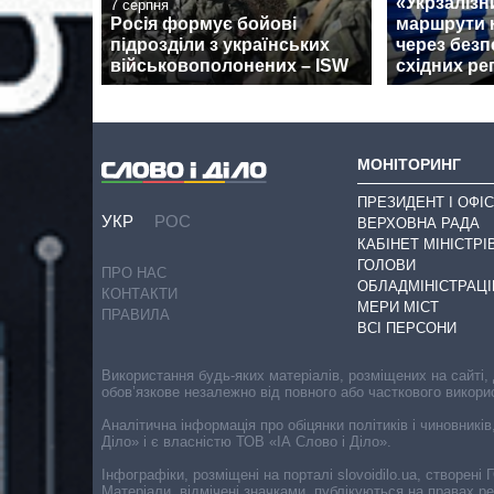
«Укрзалізн
7 серпня
Росія формує бойові
маршрути н
підрозділи з українських
через безп
військовополонених – ISW
східних ре
МОНІТОРИНГ
ПРЕЗИДЕНТ І ОФІС
УКР
РОС
ВЕРХОВНА РАДА
КАБІНЕТ МІНІСТРІ
ГОЛОВИ
ПРО НАС
ОБЛАДМІНІСТРАЦІ
КОНТАКТИ
МЕРИ МІСТ
ПРАВИЛА
ВСІ ПЕРСОНИ
Використання будь-яких матеріалів, розміщених на сайті,
обов’язкове незалежно від повного або часткового викори
Аналітична інформація про обіцянки політиків і чиновників
Діло» і є власністю ТОВ «ІА Слово і Діло».
Інфографіки, розміщені на порталі slovoidilo.ua, створен
Матеріали, відмічені значками, публікуються на правах р