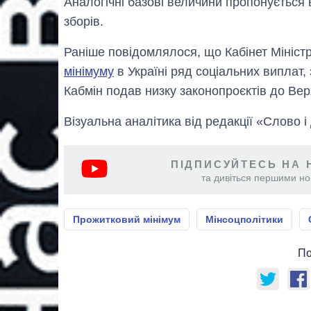
Аналогічні базові величини пропонується
зборів.
Раніше повідомлялося, що Кабінет Мініст
мінімуму
в Україні ряд соціальних виплат,
Кабмін подав низку законопроєктів до Вер
Візуальна аналітика від редакції «Слово і
ПІДПИСУЙТЕСЬ НА 
та дивіться першими нов
Прожитковий мінімум
Мінсоцполітики
По