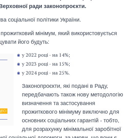
Верховної ради законопроєкти.
а соціальної політики України.
прожитковий мінімум, який використовується
увати його будуть:
у 2022 році - на 14%;
у 2023 році - на 15%;
у 2024 році - на 25%.
Законопроєкти, які подані в Раду,
Як за 10 років
передбачають також нову методологію
змінилася кількість
визначення та застосування
вступників на
бакалаврат,
прожиткового мінімуму виключно для
ЦЕСІ
магістратуру та
основних соціальних гарантій - тобто,
аспірантуру
для розрахунку мінімальної заробітної
вної соціальної допомоги, за умови, що вони є