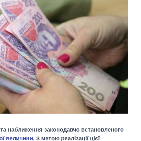
рта наближення законодавчо встановленого
ої величини
. З метою реалізації цієї