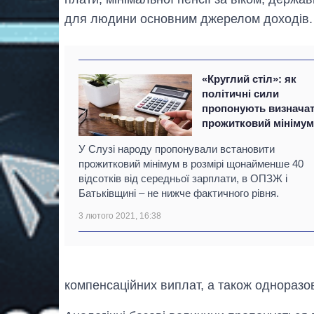
для людини основним джерелом доходів.
«Круглий стіл»: як
політичні сили
пропонують визнача
прожитковий мініму
У Слузі народу пропонували встановити
прожитковий мінімум в розмірі щонайменше 40
відсотків від середньої зарплати, в ОПЗЖ і
Батьківщині – не нижче фактичного рівня.
3 лютого 2021, 16:38
компенсаційних виплат, а також одноразо