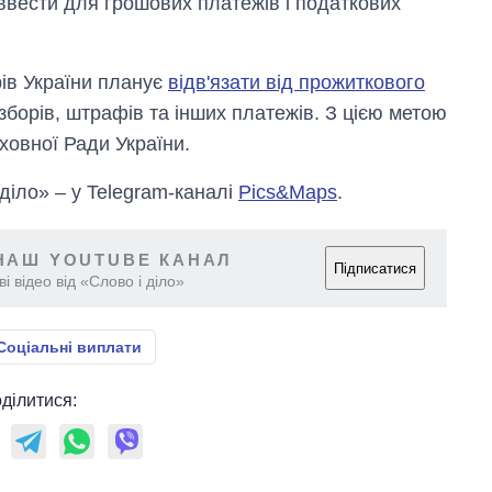
 ввести для грошових платежів і податкових
рів України планує
відв'язати від прожиткового
 зборів, штрафів та інших платежів. З цією метою
ховної Ради України.
 діло» – у Telegram-каналі
Pics&Maps
.
НАШ YOUTUBE КАНАЛ
Підписатися
і відео від «Слово і діло»
Соціальні виплати
ділитися: