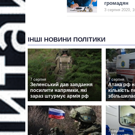
громадян
3 серпня 2020, 1
ІНШІ НОВИНИ ПОЛІТИКИ
7 серпня
7 серпня
Зеленський дав завдання
Атака рф 
посилити напрямки, які
кількість 
зараз штурмує армія рф
збільшилас
7 серпня