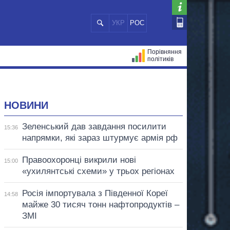
УКР
РОС
Порівняння
політиків
ЦІЙ
МЕРИ МІСТ
ВСІ ПЕРСОНИ
НОВИНИ
Зеленський дав завдання посилити
15:36
напрямки, які зараз штурмує армія рф
Правоохоронці викрили нові
15:00
«ухилянтські схеми» у трьох регіонах
Росія імпортувала з Південної Кореї
14:58
майже 30 тисяч тонн нафтопродуктів –
ЗМІ