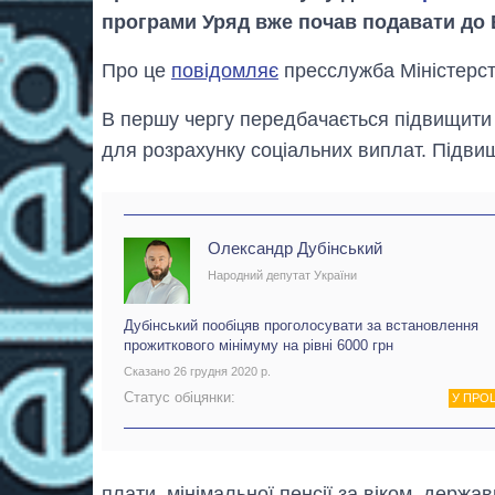
програми Уряд вже почав подавати до 
Про це
повідомляє
пресслужба Міністерств
В першу чергу передбачається підвищити 
для розрахунку соціальних виплат. Підвищ
Олександр Дубінський
Народний депутат України
Дубінський пообіцяв проголосувати за встановлення
прожиткового мінімуму на рівні 6000 грн
Сказано 26 грудня 2020 р.
Статус обіцянки:
У ПРО
плати, мінімальної пенсії за віком, держа