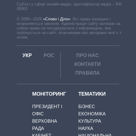
Cуб'єкт у сфері онлайн-медіа. Ідентифікатор медіа – R40-
05063
© 2009—2026
«Слово і Діло»
.
Всі права захищені і
охороняються законом. Адміністрація сайту залишає за
собою право не погоджуватися з інформацією, яка
публікується на сайті, власниками або авторами якої є треті
особи.
УКР
РОС
ПРО НАС
КОНТАКТИ
ПРАВИЛА
МОНІТОРИНГ
ТЕМАТИКИ
ПРЕЗИДЕНТ І
БІЗНЕС
ОФІС
ЕКОНОМІКА
ВЕРХОВНА
КУЛЬТУРА
РАДА
НАУКА
КАБІНЕТ
НАЦІОНАЛЬНА