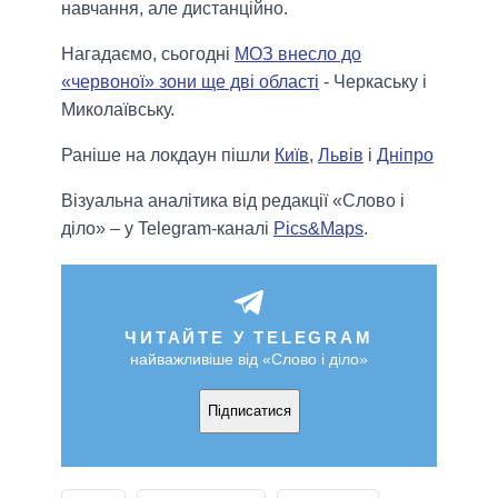
навчання, але дистанційно.
Нагадаємо, сьогодні
МОЗ внесло до
«червоної» зони ще дві області
- Черкаську і
Миколаївську.
Раніше на локдаун пішли
Київ
,
Львів
і
Дніпро
Візуальна аналітика від редакції «Слово і
діло» – у Telegram-каналі
Pics&Maps
.
ЧИТАЙТЕ У TELEGRAM
найважливіше від «Слово і діло»
Підписатися