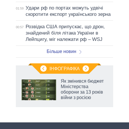
Удари рф по портах можуть удвічі
01:59
скоротити експорт українського зерна
Розвідка США припускає, що дрон,
00:57
знайдений біля літака України в
Лейпцигу, міг належати рф – WSJ
Більше новин
ІНФОГРАФІКА
 5
Як змінився бюджет
вго
Міністерства
оборони за 13 років
війни з росією