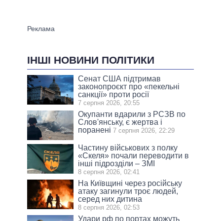
ІНШІ НОВИНИ ПОЛІТИКИ
Сенат США підтримав
законопроєкт про «пекельні
санкції» проти росії
7 серпня 2026, 20:55
Окупанти вдарили з РСЗВ по
Слов'янську, є жертва і
поранені
7 серпня 2026, 22:29
Частину військових з полку
«Скеля» почали переводити в
інші підрозділи – ЗМІ
8 серпня 2026, 02:41
На Київщині через російську
атаку загинули троє людей,
серед них дитина
8 серпня 2026, 02:53
Удари рф по портах можуть