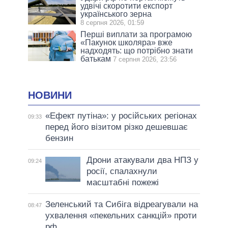
удвічі скоротити експорт
українського зерна
8 серпня 2026, 01:59
Перші виплати за програмою
«Пакунок школяра» вже
надходять: що потрібно знати
батькам
7 серпня 2026, 23:56
НОВИНИ
«Ефект путіна»: у російських регіонах
09:33
перед його візитом різко дешевшає
бензин
Дрони атакували два НПЗ у
09:24
росії, спалахнули
масштабні пожежі
Зеленський та Сибіга відреагували на
08:47
ухвалення «пекельних санкцій» проти
рф