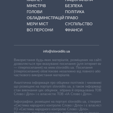
МІНІСТРІВ
БЕЗПЕКА
ГОЛОВИ
ПОЛІТИКА
ОБЛАДМІНІСТРАЦІЙ
ПРАВО
МЕРИ МІСТ
СУСПІЛЬСТВО
ВСІ ПЕРСОНИ
ФІНАНСИ
info@slovoidilo.ua
Використання будь-яких матеріалів, розміщених на сайті,
дозволяється при вказуванні посилання (для інтернет-видань
— гіперпосилання) на www.slovoidilo.ua. Посилання
(гіперпосилання) обов’язкове незалежно від повного або
часткового використання матеріалів.
Аналітична інформація про обіцянки політиків і чиновників,
що розміщені на порталі slovoidilo.ua, а також інформація про
стан виконання цих обіцянок, зібрана й опрацьована ТОВ «ІА
Слово і Діло» і є власністю ТОВ «ІА Слово і Діло».
Інфографіки, розміщені на порталі slovoidilo.ua, створені ГО
«Система народного контролю Слово і Діло» і є власністю
ГО «Система народного контролю Слово і Діло».
Матеріали, відмічені значками, публікуються на правах