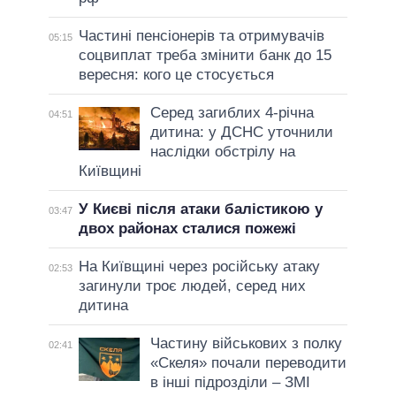
Частині пенсіонерів та отримувачів
05:15
соцвиплат треба змінити банк до 15
вересня: кого це стосується
Серед загиблих 4-річна
04:51
дитина: у ДСНС уточнили
наслідки обстрілу на
Київщині
У Києві після атаки балістикою у
03:47
двох районах сталися пожежі
На Київщині через російську атаку
02:53
загинули троє людей, серед них
дитина
Частину військових з полку
02:41
«Скеля» почали переводити
в інші підрозділи – ЗМІ