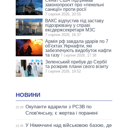
Сенат США підтримав
законопроєкт про «пекельні
санкції» проти росії
7 серпня 2026, 20:55
ВАКС відпустив під заставу
підозрювану у справі
ексдержсекретаря МЗС
7 серпня 2026, 16:37
Армія рф завдала ударів по 7
об'єктах Укрнафти, які
забезпечують видобуток нафти
та газу
7 серпня 2026, 17:38
Зеленський прибув до Сербії
та розкрив плани свого візиту
7 серпня 2026, 19:52
НОВИНИ
Окупанти вдарили з РСЗВ по
22:29
Слов'янську, є жертва і поранені
У Німеччині над військовою базою, де
21:45