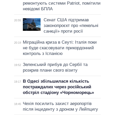
ремонтують системи Patriot, помітили
невідомі БПЛА
Сенат США підтримав
20:55
законопроєкт про «пекельні
санкції» проти росії
Міграційна криза в Сеуті: Італія поки
20:19
не буде скасовувати прикордонний
контроль з Іспанією
Зеленський прибув до Сербії та
19:52
розкрив плани свого візиту
В Одесі збільшилася кількість
19:17
постраждалих через російський
обстріл стадіону «Чорноморець»
Чехія посилить захист аеропортів
18:45
після інциденту з дроном у Лейпцигу