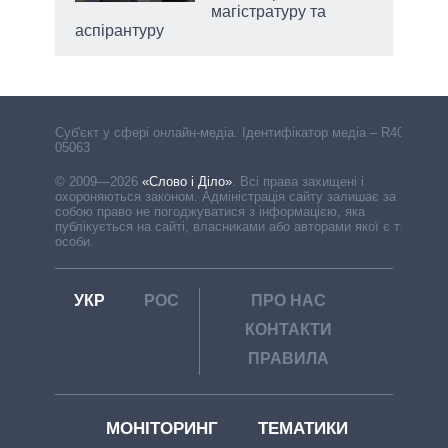
магістратуру та
аспірантуру
Cуб'єкт у сфері онлайн-медіа. Ідентифікатор медіа – R40-
05063
© 2009—2026
«Слово і Діло»
.
Всі права захищені і
охороняються законом. Адміністрація сайту залишає за
собою право не погоджуватися з інформацією, яка
публікується на сайті, власниками або авторами якої є треті
особи.
УКР
РОС
ПРО НАС
КОНТАКТИ
ПРАВИЛА
МОНІТОРИНГ
ТЕМАТИКИ