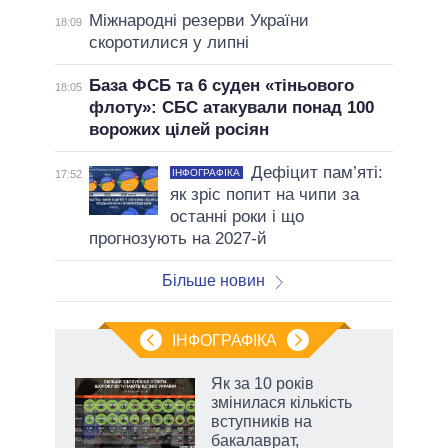
Міжнародні резерви України
18:09
скоротилися у липні
База ФСБ та 6 суден «тіньового
18:05
флоту»: СБС атакували понад 100
ворожих цілей росіян
Дефіцит пам’яті:
ІНФОГРАФІКА
17:52
як зріс попит на чипи за
останні роки і що
прогнозують на 2027-й
Більше новин
ІНФОГРАФІКА
Як за 10 років
 за
змінилася кількість
асть
вступників на
бакалаврат,