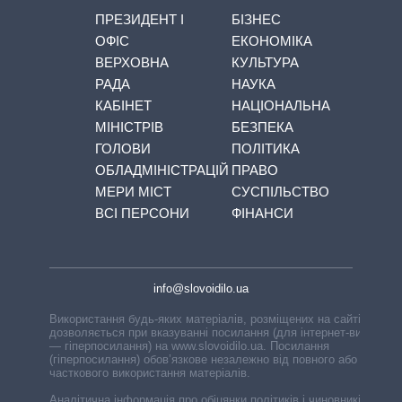
ПРЕЗИДЕНТ І
БІЗНЕС
ОФІС
ЕКОНОМІКА
ВЕРХОВНА
КУЛЬТУРА
РАДА
НАУКА
КАБІНЕТ
НАЦІОНАЛЬНА
МІНІСТРІВ
БЕЗПЕКА
ГОЛОВИ
ПОЛІТИКА
ОБЛАДМІНІСТРАЦІЙ
ПРАВО
МЕРИ МІСТ
СУСПІЛЬСТВО
ВСІ ПЕРСОНИ
ФІНАНСИ
info@slovoidilo.ua
Використання будь-яких матеріалів, розміщених на сайті,
дозволяється при вказуванні посилання (для інтернет-видань
— гіперпосилання) на www.slovoidilo.ua. Посилання
(гіперпосилання) обов’язкове незалежно від повного або
часткового використання матеріалів.
Аналітична інформація про обіцянки політиків і чиновників,