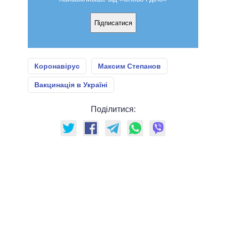
Підписатися
Коронавірус
Максим Степанов
Вакцинація в Україні
Поділитися: