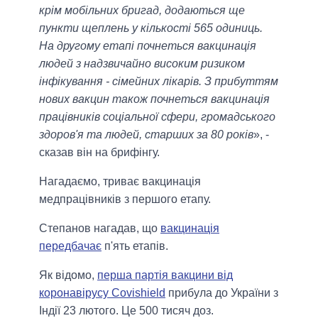
крім мобільних бригад, додаються ще
пункти щеплень у кількості 565 одиниць.
На другому етапі почнеться вакцинація
людей з надзвичайно високим ризиком
інфікування - сімейних лікарів. З прибуттям
нових вакцин також почнеться вакцинація
працівників соціальної сфери, громадського
здоров'я та людей, старших за 80 років
», -
сказав він на брифінгу.
Нагадаємо, триває вакцинація
медпрацівників з першого етапу.
Степанов нагадав, що
вакцинація
передбачає
п'ять етапів.
Як відомо,
перша партія вакцини від
коронавірусу Covishield
прибула до України з
Індії 23 лютого. Це 500 тисяч доз.