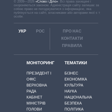
© 2009—2026
«Слово і Діло»
.
Всі права захищені і
охороняються законом. Адміністрація сайту залишає за
собою право не погоджуватися з інформацією, яка
публікується на сайті, власниками або авторами якої є треті
особи.
УКР
РОС
ПРО НАС
КОНТАКТИ
ПРАВИЛА
МОНІТОРИНГ
ТЕМАТИКИ
ПРЕЗИДЕНТ І
БІЗНЕС
ОФІС
ЕКОНОМІКА
ВЕРХОВНА
КУЛЬТУРА
РАДА
НАУКА
КАБІНЕТ
НАЦІОНАЛЬНА
МІНІСТРІВ
БЕЗПЕКА
ГОЛОВИ
ПОЛІТИКА