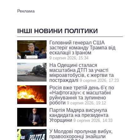
ІНШІ НОВИНИ ПОЛІТИКИ
Головний генерал США
застеріг команду Трампа від
ескалації з Іраном
9 серпня 2026, 15:34
На Одещині сталася
масштабна ДТП за участі
мікроавтобусів, є жертви та
постраждалі
9 серпня 2026, 17:23
Росія вже третій день б’є по
«Нафтогазу»: є масштабні
руйнування та зупинено
роботи
9 серпня 2026, 19:12
Партія Мадяра висунула
кандидата на президента
Угорщини
9 серпня 2026, 14:33
У Молдові пролунав вибух,
правоохоронці знайшли