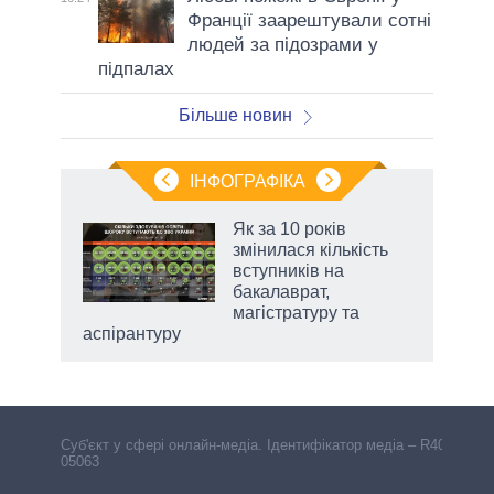
Франції заарештували сотні
людей за підозрами у
підпалах
Більше новин
ІНФОГРАФІКА
 як
Як за 10 років
и за
змінилася кількість
вступників на
2027-
бакалаврат,
магістратуру та
аспірантуру
Cуб'єкт у сфері онлайн-медіа. Ідентифікатор медіа – R40-
05063