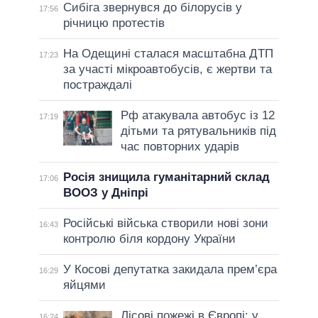
Сибіга звернувся до білорусів у
17:56
річницю протестів
На Одещині сталася масштабна ДТП
17:23
за участі мікроавтобусів, є жертви та
постраждалі
Рф атакувала автобус із 12
17:19
дітьми та рятувальників під
час повторних ударів
Росія знищила гуманітарний склад
17:06
ВООЗ у Дніпрі
Російські війська створили нові зони
16:43
контролю біля кордону України
У Косові депутатка закидала прем’єра
16:29
яйцями
Лісові пожежі в Європі: у
16:24