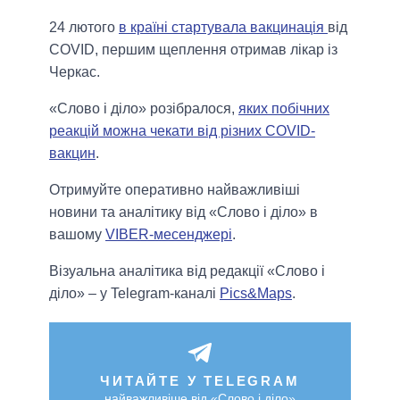
24 лютого
в країні стартувала вакцинація
від
COVID, першим щеплення отримав лікар із
Черкас.
«Слово і діло» розібралося,
яких побічних
реакцій можна чекати від різних COVID-
вакцин
.
Отримуйте оперативно найважливіші
новини та аналітику від «Слово і діло» в
вашому
VIBER-месенджері
.
Візуальна аналітика від редакції «Слово і
діло» – у Telegram-каналі
Pics&Maps
.
ЧИТАЙТЕ У TELEGRAM
найважливіше від «Слово і діло»