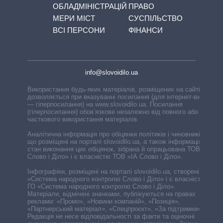
ОБЛАДМІНІСТРАЦІЙ
ПРАВО
МЕРИ МІСТ
СУСПІЛЬСТВО
ВСІ ПЕРСОНИ
ФІНАНСИ
info@slovoidilo.ua
Використання будь-яких матеріалів, розміщених на сайті,
дозволяється при вказуванні посилання (для інтернет-видань
— гіперпосилання) на www.slovoidilo.ua. Посилання
(гіперпосилання) обов’язкове незалежно від повного або
часткового використання матеріалів.
Аналітична інформація про обіцянки політиків і чиновників,
що розміщені на порталі slovoidilo.ua, а також інформація про
стан виконання цих обіцянок, зібрана й опрацьована ТОВ «ІА
Слово і Діло» і є власністю ТОВ «ІА Слово і Діло».
Інфографіки, розміщені на порталі slovoidilo.ua, створені ГО
«Система народного контролю Слово і Діло» і є власністю
ГО «Система народного контролю Слово і Діло».
Матеріали, відмічені значками, публікуються на правах
реклами: «Промо», «Новини компаній», «Позиція»,
«Партнерський матеріал», «Спецпроєкт», «За підтримки».
Редакція не несе відповідальності за факти та оціночні