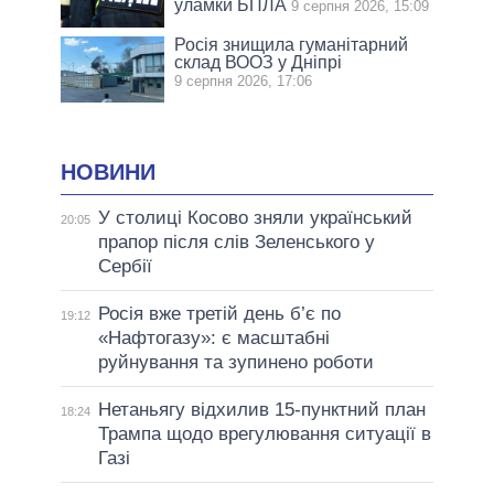
уламки БПЛА
9 серпня 2026, 15:09
Росія знищила гуманітарний
склад ВООЗ у Дніпрі
9 серпня 2026, 17:06
НОВИНИ
У столиці Косово зняли український
20:05
прапор після слів Зеленського у
Сербії
Росія вже третій день б’є по
19:12
«Нафтогазу»: є масштабні
руйнування та зупинено роботи
Нетаньягу відхилив 15-пунктний план
18:24
Трампа щодо врегулювання ситуації в
Газі