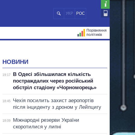
УКР
РОС
Порівняння
політиків
ЦІЙ
МЕРИ МІСТ
ВСІ ПЕРСОНИ
НОВИНИ
В Одесі збільшилася кількість
19:17
постраждалих через російський
обстріл стадіону «Чорноморець»
Чехія посилить захист аеропортів
18:45
після інциденту з дроном у Лейпцигу
Міжнародні резерви України
18:09
скоротилися у липні