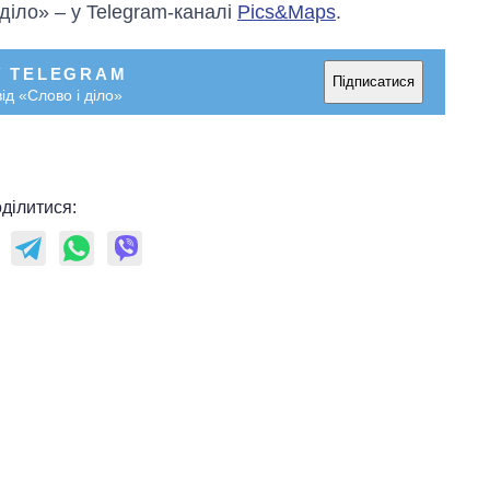
 діло» – у Telegram-каналі
Pics&Maps
.
У TELEGRAM
Підписатися
ід «Слово і діло»
ділитися: