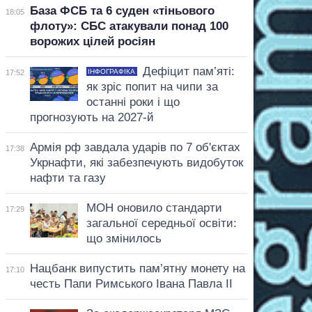
База ФСБ та 6 суден «тіньового
18:05
флоту»: СБС атакували понад 100
ворожих цілей росіян
Дефіцит пам’яті:
ІНФОГРАФІКА
17:52
як зріс попит на чипи за
останні роки і що
прогнозують на 2027-й
Армія рф завдала ударів по 7 об'єктах
17:38
Укрнафти, які забезпечують видобуток
нафти та газу
МОН оновило стандарти
17:29
загальної середньої освіти:
що змінилось
Нацбанк випустить пам’ятну монету на
17:10
честь Папи Римського Івана Павла II