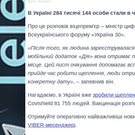
Фото: Reuters
В Україні 284 тисячі 144 особи стали в
Про це розповів віцепрем'єр – міністр ц
Всеукраїнського форуму «Україна 30».
«Після того, як людина зареєструвалася
мобільний додаток «Дія» вона отримає п
місце. Цей лист очікування допомагає вс
прийде час робити щеплення, люди отр
конкретну дату»
, – запевнив він.
Нагадаємо, в Україні вже
зробили щепленн
Covishield 81 755 людей. Вакцинація розп
Отримуйте оперативно найважливіші новин
VIBER-месенджері
.