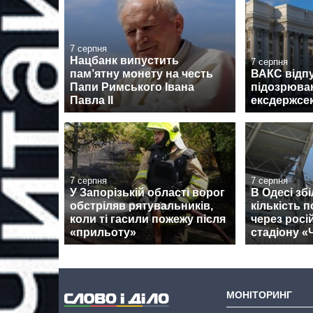
7 серпня
Нацбанк випустить
7 серпня
пам’ятну монету на честь
ВАКС відпу
Папи Римського Івана
підозрюван
Павла II
ексдержсе
7 серпня
7 серпня
У Запорізькій області ворог
В Одесі зб
обстріляв рятувальників,
кількість 
коли ті гасили пожежу після
через росі
«прильоту»
стадіону 
МОНІТОРИНГ