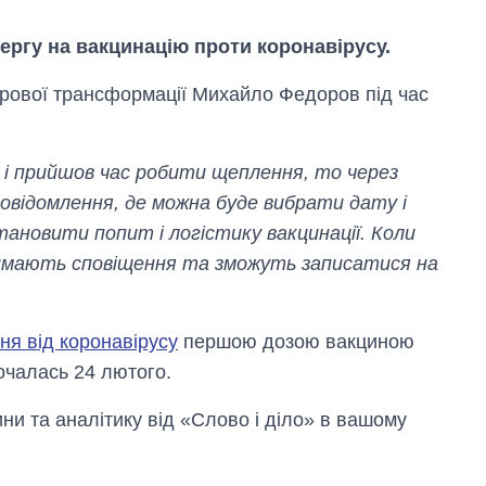
 чергу на вакцинацію проти коронавірусу.
ифрової трансформації Михайло Федоров під час
 і прийшов час робити щеплення, то через
овідомлення, де можна буде вибрати дату і
тановити попит і логістику вакцинації. Коли
имають сповіщення та зможуть записатися на
Як за 10 років
я від коронавірусу
першою дозою вакциною
змінилася кількість
вступників на
очалась 24 лютого.
бакалаврат,
магістратуру та
и та аналітику від «Слово і діло» в вашому
аспірантуру