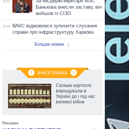
За ексдержсекретаря МЗС
16:51
Банькова внесли заставу, він
вийшов із СІЗО
ВАКС відмовився зупинити слухання
16:44
справи про інфраструктуру Харкова
Більше новин
ІНФОГРАФІКА
Скільки картоплі
вирощували в
Україні до і під час
великої війни