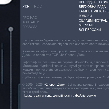
ПРЕЗИДЕНТ І ОФІС
УКР
РОС
ВЕРХОВНА РАДА
КАБІНЕТ МІНІСТРІ
ГОЛОВИ
ПРО НАС
ОБЛАДМІНІСТРАЦІ
КОНТАКТИ
МЕРИ МІСТ
ПРАВИЛА
ВСІ ПЕРСОНИ
Використання будь-яких матеріалів, розміщених на сайті,
обов’язкове незалежно від повного або часткового викори
Аналітична інформація про обіцянки політиків і чиновників
Діло» і є власністю ТОВ «ІА Слово і Діло».
Інфографіки, розміщені на порталі slovoidilo.ua, створен
Матеріали, відмічені значками, публікуються на правах р
Редакція не несе відповідальності за факти та оціночні 
рекламодавець.
Cуб'єкт у сфері онлайн-медіа. Ідентифікатор медіа – R40
© 2009—2026
«Слово і Діло»
.
Всі права захищені і охоро
за собою право не погоджуватися з інформацією, яка публ
якої є треті особи.
Налаштування конфіденційності та файлів cookie