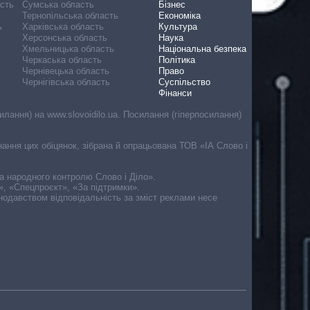
асть
Сумська область
Бізнес
Тернопільська область
Економіка
ь
Харківська область
Культура
Херсонська область
Наука
Хмельницька область
Національна безпека
Черкаська область
Політика
Чернівецька область
Право
Чернігівська область
Суспільство
Фінанси
лання) на www.slovoidilo.ua. Посилання (гіперпосилання)
онання цих обіцянок, зібрана й опрацьована ТОВ «ІА Слово і
ма народного контролю Слово і Діло».
», «Спецпроєкт», «За підтримки».
онодавством відповідальність за зміст реклами несе