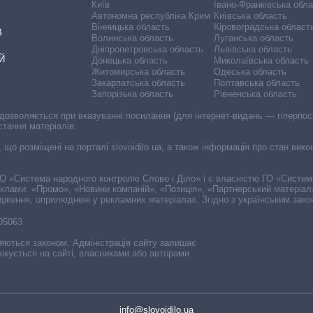
Київ
Івано-Франківська обл
Автономна республіка Крим
Київська область
Вінницька область
Кіровоградська област
В
Волинська область
Луганська область
Дніпропетровська область
Львівська область
Й
Донецька область
Миколаївська область
Житомирська область
Одеська область
Закарпатська область
Полтавська область
Запорізька область
Рівненська область
 дозволяється при вказуванні посилання (для інтернет-видань — гіперпоси
стання матеріалів.
, що розміщені на порталі slovoidilo.ua, а також інформація про стан вик
і ГО «Система народного контролю Слово і Діло» і є власністю ГО «Систе
еклами: «Промо», «Новини компаній», «Позиція», «Партнерський матеріал
судження, оприлюднені у рекламних матеріалах. Згідно з українським зак
-05063
няються законом. Адміністрація сайту залишає
ікується на сайті, власниками або авторами
info@slovoidilo.ua