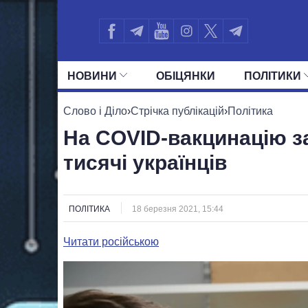
НОВИНИ
ОБIЦЯНКИ
ПОЛIТИКИ
УСІ ПОЛІТИКИ
ПРЕЗИДЕНТ І ОФ
Слово і Діло
›
Стрічка публікацій
›
Політика
На СOVID-вакцинацію з
тисячі українців
ПОЛІТИКА
18 березня 2021, 15:44
Читати російською