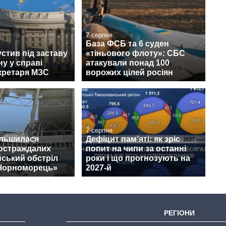
7 серпня
База ФСБ та 6 суден
стив під заставу
«тіньового флоту»: СБС
у у справі
атакували понад 100
кретаря МЗС
ворожих цілей росіян
7 серпня
ільшилася
Дефіцит пам’яті: як зріс
постраждалих
попит на чипи за останні
йський обстріл
роки і що прогнозують на
«Чорноморець»
2027-й
РЕГІОНИ