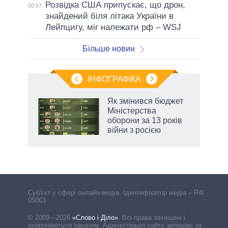
Розвідка США припускає, що дрон,
00:57
знайдений біля літака України в
Лейпцигу, міг належати рф – WSJ
Більше новин
ІНФОГРАФІКА
 5
Як змінився бюджет
вго
Міністерства
оборони за 13 років
війни з росією
Cуб'єкт у сфері онлайн-медіа. Ідентифікатор медіа – R40-
05063
© 2009—2026
«Слово і Діло»
.
Всі права захищені і
охороняються законом. Адміністрація сайту залишає за