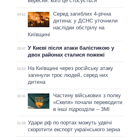
вересня: кого це стосується
Серед загиблих 4-річна
04:51
дитина: у ДСНС уточнили
наслідки обстрілу на
Київщині
У Києві після атаки балістикою у
03:47
двох районах сталися пожежі
На Київщині через російську атаку
02:53
загинули троє людей, серед них
дитина
Частину військових з полку
02:41
«Скеля» почали переводити
в інші підрозділи – ЗМІ
Удари рф по портах можуть удвічі
01:59
скоротити експорт українського зерна