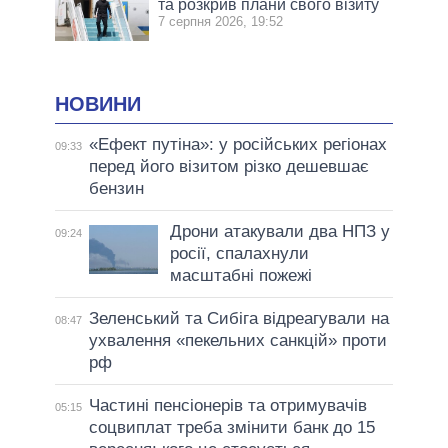
та розкрив плани свого візиту
7 серпня 2026, 19:52
НОВИНИ
«Ефект путіна»: у російських регіонах
09:33
перед його візитом різко дешевшає
бензин
Дрони атакували два НПЗ у
09:24
росії, спалахнули
масштабні пожежі
Зеленський та Сибіга відреагували на
08:47
ухвалення «пекельних санкцій» проти
рф
Частині пенсіонерів та отримувачів
05:15
соцвиплат треба змінити банк до 15