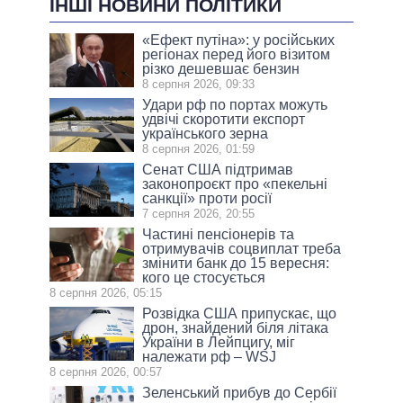
ІНШІ НОВИНИ ПОЛІТИКИ
«Ефект путіна»: у російських
регіонах перед його візитом
різко дешевшає бензин
8 серпня 2026, 09:33
Удари рф по портах можуть
удвічі скоротити експорт
українського зерна
8 серпня 2026, 01:59
Сенат США підтримав
законопроєкт про «пекельні
санкції» проти росії
7 серпня 2026, 20:55
Частині пенсіонерів та
отримувачів соцвиплат треба
змінити банк до 15 вересня:
кого це стосується
8 серпня 2026, 05:15
Розвідка США припускає, що
дрон, знайдений біля літака
України в Лейпцигу, міг
належати рф – WSJ
8 серпня 2026, 00:57
Зеленський прибув до Сербії