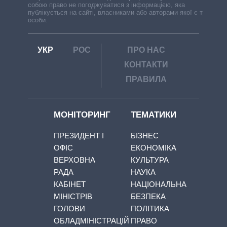
собою право не погоджуватися з інформацією, яка
публікується на сайті, власниками або авторами якої є треті
особи.
УКР
РОС
ПРО НАС
КОНТАКТИ
ПРАВИЛА
МОНІТОРИНГ
ТЕМАТИКИ
ПРЕЗИДЕНТ І
БІЗНЕС
ОФІС
ЕКОНОМІКА
ВЕРХОВНА
КУЛЬТУРА
РАДА
НАУКА
КАБІНЕТ
НАЦІОНАЛЬНА
МІНІСТРІВ
БЕЗПЕКА
ГОЛОВИ
ПОЛІТИКА
ОБЛАДМІНІСТРАЦІЙ
ПРАВО