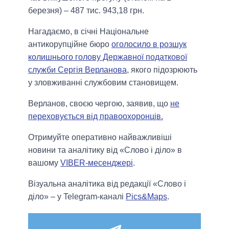
березня) – 487 тис. 943,18 грн.
Нагадаємо, в січні Національне
антикорупційне бюро
оголосило в розшук
колишнього голову Державної податкової
служби Сергія Верланова
, якого підозрюють
у зловживанні службовим становищем.
Верланов, своєю чергою, заявив, що
не
переховується від правоохоронців.
Отримуйте оперативно найважливіші
новини та аналітику від «Слово і діло» в
вашому
VIBER-месенджері
.
Візуальна аналітика від редакції «Слово і
діло» – у Telegram-каналі
Pics&Maps
.