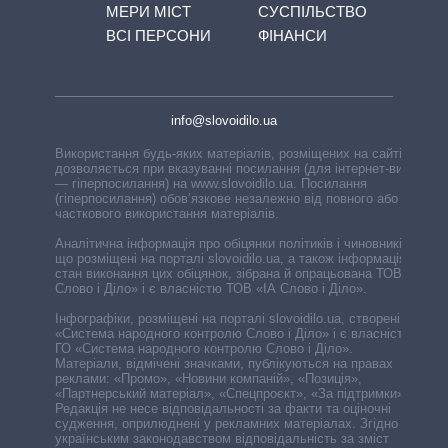
МЕРИ МІСТ
СУСПІЛЬСТВО
ВСІ ПЕРСОНИ
ФІНАНСИ
info@slovoidilo.ua
Використання будь-яких матеріалів, розміщених на сайті,
дозволяється при вказуванні посилання (для інтернет-видань
— гіперпосилання) на www.slovoidilo.ua. Посилання
(гіперпосилання) обов’язкове незалежно від повного або
часткового використання матеріалів.
Аналітична інформація про обіцянки політиків і чиновників,
що розміщені на порталі slovoidilo.ua, а також інформація про
стан виконання цих обіцянок, зібрана й опрацьована ТОВ «ІА
Слово і Діло» і є власністю ТОВ «ІА Слово і Діло».
Інфографіки, розміщені на порталі slovoidilo.ua, створені ГО
«Система народного контролю Слово і Діло» і є власністю
ГО «Система народного контролю Слово і Діло».
Матеріали, відмічені значками, публікуються на правах
реклами: «Промо», «Новини компаній», «Позиція»,
«Партнерський матеріал», «Спецпроєкт», «За підтримки».
Редакція не несе відповідальності за факти та оціночні
судження, оприлюднені у рекламних матеріалах. Згідно з
українським законодавством відповідальність за зміст