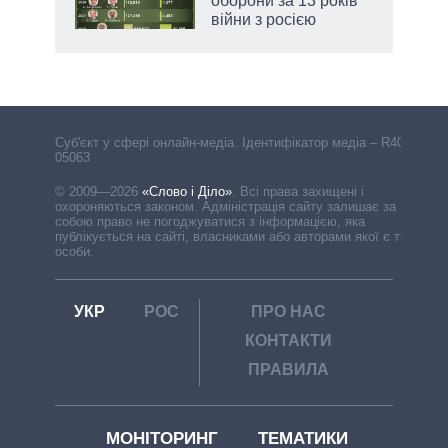
асть
оборони за 13 років
війни з росією
Cуб'єкт у сфері онлайн-медіа. Ідентифікатор медіа – R40-
05063
© 2009—2026
«Слово і Діло»
.
Всі права захищені і
охороняються законом. Адміністрація сайту залишає за
собою право не погоджуватися з інформацією, яка
публікується на сайті, власниками або авторами якої є треті
особи.
УКР
РОС
ПРО НАС
КОНТАКТИ
ПРАВИЛА
МОНІТОРИНГ
ТЕМАТИКИ