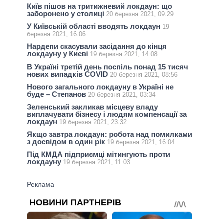
Київ пішов на тритижневий локдаун: що
заборонено у столиці
20 березня 2021, 09:29
У Київській області вводять локдаун
19
березня 2021, 16:06
Нардепи скасували засідання до кінця
локдауну у Києві
19 березня 2021, 14:08
В Україні третій день поспіль понад 15 тисяч
нових випадків COVID
20 березня 2021, 08:56
Нового загального локдауну в Україні не
буде – Степанов
20 березня 2021, 03:34
Зеленський закликав місцеву владу
виплачувати бізнесу і людям компенсації за
локдаун
19 березня 2021, 23:32
Якщо завтра локдаун: робота над помилками
з досвідом в один рік
19 березня 2021, 16:04
Під КМДА підприємці мітингують проти
локдауну
19 березня 2021, 11:03