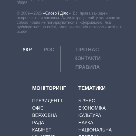
05063
© 2009—2026
«Слово і Діло»
.
Всі права захищені і
охороняються законом. Адміністрація сайту залишає за
собою право не погоджуватися з інформацією, яка
публікується на сайті, власниками або авторами якої є треті
особи.
УКР
РОС
ПРО НАС
КОНТАКТИ
ПРАВИЛА
МОНІТОРИНГ
ТЕМАТИКИ
ПРЕЗИДЕНТ І
БІЗНЕС
ОФІС
ЕКОНОМІКА
ВЕРХОВНА
КУЛЬТУРА
РАДА
НАУКА
КАБІНЕТ
НАЦІОНАЛЬНА