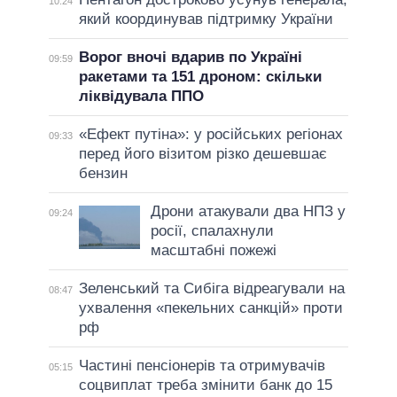
10:24
який координував підтримку України
Ворог вночі вдарив по Україні
09:59
ракетами та 151 дроном: скільки
ліквідувала ППО
«Ефект путіна»: у російських регіонах
09:33
перед його візитом різко дешевшає
бензин
Дрони атакували два НПЗ у
09:24
росії, спалахнули
масштабні пожежі
Зеленський та Сибіга відреагували на
08:47
ухвалення «пекельних санкцій» проти
рф
Частині пенсіонерів та отримувачів
05:15
соцвиплат треба змінити банк до 15