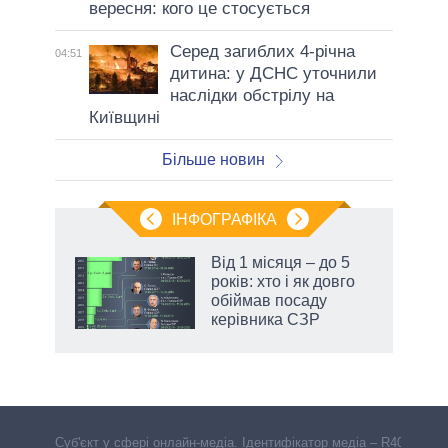
вересня: кого це стосується
Серед загиблих 4-річна
04:51
дитина: у ДСНС уточнили
наслідки обстрілу на
Київщині
Більше новин
ІНФОГРАФІКА
 як
Від 1 місяця – до 5
и за
років: хто і як довго
обіймав посаду
2027-
керівника СЗР
Cуб'єкт у сфері онлайн-медіа. Ідентифікатор медіа – R40-