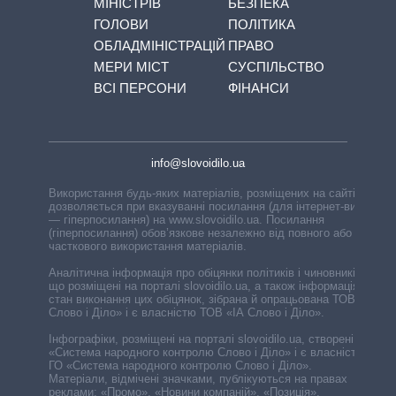
МІНІСТРІВ
БЕЗПЕКА
ГОЛОВИ
ПОЛІТИКА
ОБЛАДМІНІСТРАЦІЙ
ПРАВО
МЕРИ МІСТ
СУСПІЛЬСТВО
ВСІ ПЕРСОНИ
ФІНАНСИ
info@slovoidilo.ua
Використання будь-яких матеріалів, розміщених на сайті,
дозволяється при вказуванні посилання (для інтернет-видань
— гіперпосилання) на www.slovoidilo.ua. Посилання
(гіперпосилання) обов’язкове незалежно від повного або
часткового використання матеріалів.
Аналітична інформація про обіцянки політиків і чиновників,
що розміщені на порталі slovoidilo.ua, а також інформація про
стан виконання цих обіцянок, зібрана й опрацьована ТОВ «ІА
Слово і Діло» і є власністю ТОВ «ІА Слово і Діло».
Інфографіки, розміщені на порталі slovoidilo.ua, створені ГО
«Система народного контролю Слово і Діло» і є власністю
ГО «Система народного контролю Слово і Діло».
Матеріали, відмічені значками, публікуються на правах
реклами: «Промо», «Новини компаній», «Позиція»,