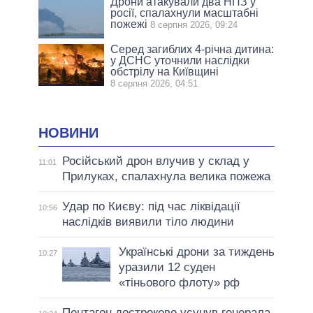
Дрони атакували два НПЗ у
росії, спалахнули масштабні
пожежі
8 серпня 2026, 09:24
Серед загиблих 4-річна дитина:
у ДСНС уточнили наслідки
обстрілу на Київщині
8 серпня 2026, 04:51
НОВИНИ
Російський дрон влучив у склад у
11:01
Прилуках, спалахнула велика пожежа
Удар по Києву: під час ліквідації
10:56
наслідків виявили тіло людини
Українські дрони за тиждень
10:27
уразили 12 суден
«тіньового флоту» рф
Пентагон достроково усунув генерала,