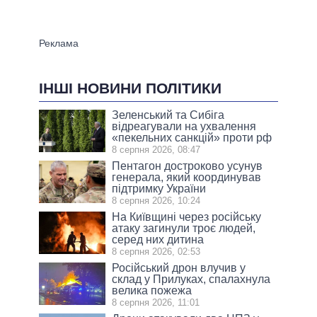
ІНШІ НОВИНИ ПОЛІТИКИ
Зеленський та Сибіга
відреагували на ухвалення
«пекельних санкцій» проти рф
8 серпня 2026, 08:47
Пентагон достроково усунув
генерала, який координував
підтримку України
8 серпня 2026, 10:24
На Київщині через російську
атаку загинули троє людей,
серед них дитина
8 серпня 2026, 02:53
Російський дрон влучив у
склад у Прилуках, спалахнула
велика пожежа
8 серпня 2026, 11:01