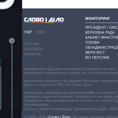
МОНІТОРИНГ
ПРЕЗИДЕНТ І ОФІС
УКР
РОС
ВЕРХОВНА РАДА
КАБІНЕТ МІНІСТРІ
ГОЛОВИ
ПРО НАС
ОБЛАДМІНІСТРАЦІ
КОНТАКТИ
МЕРИ МІСТ
ПРАВИЛА
ВСІ ПЕРСОНИ
Використання будь-яких матеріалів, розміщених на сайті,
обов’язкове незалежно від повного або часткового викори
Аналітична інформація про обіцянки політиків і чиновників
Діло» і є власністю ТОВ «ІА Слово і Діло».
Інфографіки, розміщені на порталі slovoidilo.ua, створен
Матеріали, відмічені значками, публікуються на правах р
Редакція не несе відповідальності за факти та оціночні 
рекламодавець.
Cуб'єкт у сфері онлайн-медіа. Ідентифікатор медіа – R40
© 2009—2026
«Слово і Діло»
.
Всі права захищені і охоро