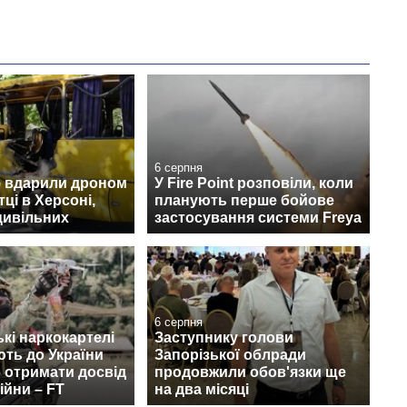
6 серпня
ф вдарили дроном
У Fire Point розповіли, коли
ці в Херсоні,
планують перше бойове
цивільних
застосування системи Freya
6 серпня
кі наркокартелі
Заступнику голови
ть до України
Запорізької облради
б отримати досвід
продовжили обов'язки ще
ійни – FT
на два місяці