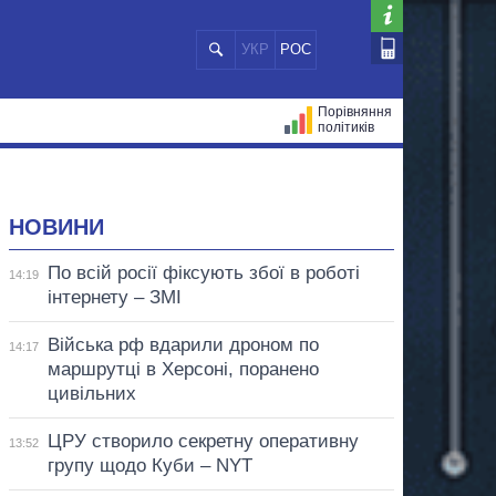
УКР
РОС
Порівняння
політиків
ЦІЙ
МЕРИ МІСТ
ВСІ ПЕРСОНИ
НОВИНИ
По всій росії фіксують збої в роботі
14:19
інтернету – ЗМІ
Війська рф вдарили дроном по
14:17
маршрутці в Херсоні, поранено
цивільних
ЦРУ створило секретну оперативну
13:52
групу щодо Куби – NYT