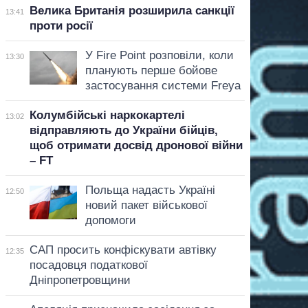
Велика Британія розширила санкції
13:41
проти росії
У Fire Point розповіли, коли
13:30
планують перше бойове
застосування системи Freya
Колумбійські наркокартелі
13:02
відправляють до України бійців,
щоб отримати досвід дронової війни
– FT
Польща надасть Україні
12:50
новий пакет військової
допомоги
САП просить конфіскувати автівку
12:35
посадовця податкової
Дніпропетровщини