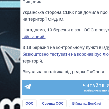
Пищевик.
Українська сторона СЦКК повідомила про
на території ОРДЛО.
Нагадаємо, 19 березня в зоні ООС в резу
військовий.
З 19 березня на контрольному пункті в'їз
безкоштовно тестувати на коронавірус л
територій.
Візуальна аналітика від редакції «Слово і
ЧИТАЙТЕ 
найважливіше в
ООС
Сводка ООС
Війна на Донбасі