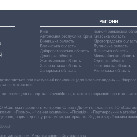
РЕГІОНИ
Київ
Івано-Франківська обл
Автономна республіка Крим
Київська область
Вінницька область
Кіровоградська област
В
Волинська область
Луганська область
Дніпропетровська область
Львівська область
Й
Донецька область
Миколаївська область
Житомирська область
Одеська область
Закарпатська область
Полтавська область
Запорізька область
Рівненська область
 дозволяється при вказуванні посилання (для інтернет-видань — гіперпоси
стання матеріалів.
, що розміщені на порталі slovoidilo.ua, а також інформація про стан вик
і ГО «Система народного контролю Слово і Діло» і є власністю ГО «Систе
еклами: «Промо», «Новини компаній», «Позиція», «Партнерський матеріал
судження, оприлюднені у рекламних матеріалах. Згідно з українським зак
-05063
няються законом. Адміністрація сайту залишає