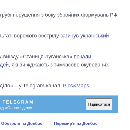
 грубі порушення з боку збройних формувань РФ
льтаті ворожого обстрілу
загинув український
ду-виїзду «Станиця Луганська»
почали
юдей
, які виїжджають з тимчасово окупованих
 діло» – у Telegram-каналі
Pics&Maps
.
У TELEGRAM
Підписатися
ід «Слово і діло»
Обстріли на Донбасі
Перемир'я на Донбасі