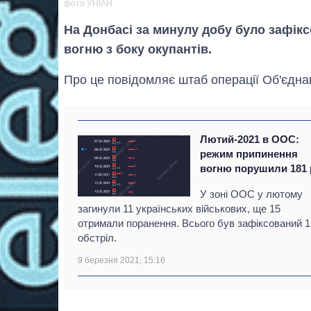
фото УНІАН
На Донбасі за минулу добу було зафі
вогню з боку окупантів.
Про це повідомляє штаб операції Об'єдна
Лютий-2021 в ООС:
режим припинення
вогню порушили 181 
У зоні ООС у лютому
загинули 11 українських військових, ще 15
отримали поранення. Всього був зафіксований 
обстріл.
9 березня 2021, 15:16