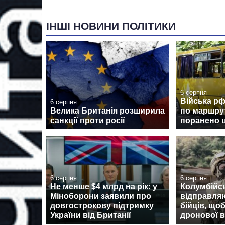
ІНШІ НОВИНИ ПОЛІТИКИ
6 серпня
Війська р
6 серпня
Велика Британія розширила
по маршрут
санкції проти росії
поранено 
6 серпня
6 серпня
Не менше $4 млрд на рік: у
Колумбійсь
Міноборони заявили про
відправляю
довгострокову підтримку
бійців, що
України від Британії
дронової в