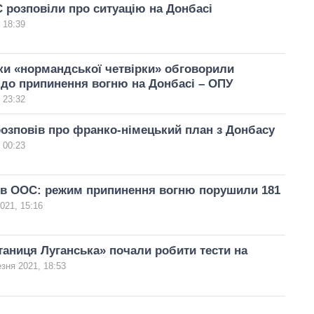
 розповіли про ситуацію на Донбасі
 18:39
и «нормандської четвірки» обговорили
до припинення вогню на Донбасі – ОПУ
 23:32
озповів про франко-німецький план з Донбасу
 00:23
 в ООС: режим припинення вогню порушили 181
021, 15:16
аниця Луганська» почали робити тести на
зня 2021, 18:53