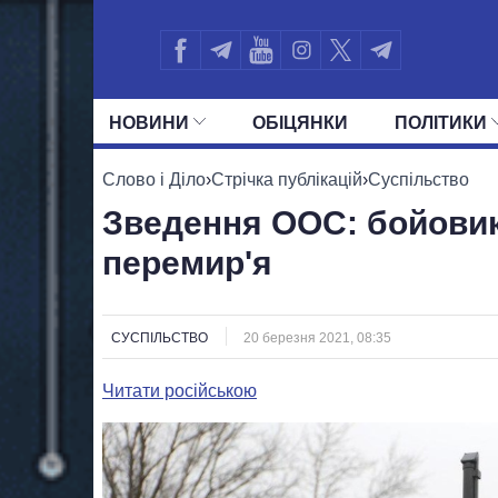
НОВИНИ
ОБIЦЯНКИ
ПОЛIТИКИ
УСІ ПОЛІТИКИ
ПРЕЗИДЕНТ І ОФ
Слово і Діло
›
Стрічка публікацій
›
Суспільство
Зведення ООС: бойовик
перемир'я
СУСПІЛЬСТВО
20 березня 2021, 08:35
Читати російською