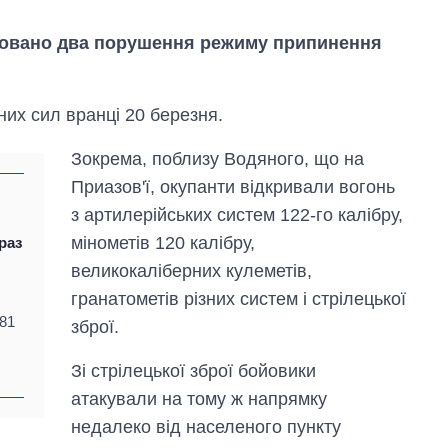
ксовано два порушення режиму припинення
них сил вранці 20 березня.
Зокрема, поблизу Водяного, що на
Приазов'ї, окупанти відкривали вогонь
з артилерійських систем 122-го калібру,
мінометів 120 калібру,
раз
великокаліберних кулеметів,
гранатометів різних систем і стрілецької
181
зброї.
Як зменшилася
кількість
Зі стрілецької зброї бойовики
медзакладів в
Україні за роки
атакували на тому ж напрямку
вторгнення
недалеко від населеного пункту