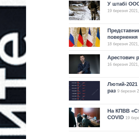
У штабі ООС
19 березня 2021,
Представник
повернення 
18 березня 2021,
Арестович р
16 березня 2021,
Лютий-2021
раз
9 березня 2
На КПВВ «Ст
COVID
19 бере