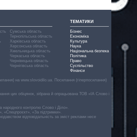
ТЕМАТИКИ
асть
Сумська область
Бізнес
Тернопільська область
Економіка
ь
Харківська область
Культура
Херсонська область
Наука
Хмельницька область
Національна безпека
Черкаська область
Політика
Чернівецька область
Право
Чернігівська область
Суспільство
Фінанси
лання) на www.slovoidilo.ua. Посилання (гіперпосилання)
онання цих обіцянок, зібрана й опрацьована ТОВ «ІА Слово і
ма народного контролю Слово і Діло».
», «Спецпроєкт», «За підтримки».
онодавством відповідальність за зміст реклами несе