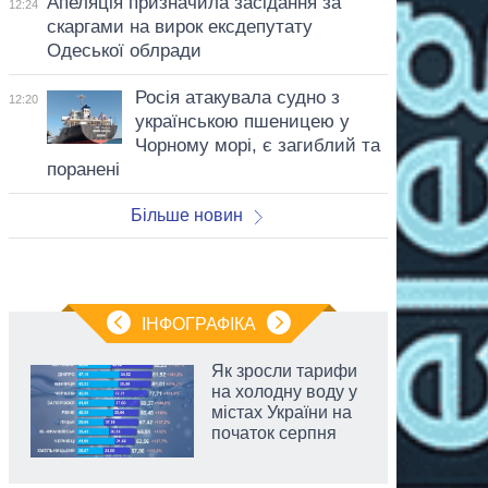
Апеляція призначила засідання за
12:24
скаргами на вирок ексдепутату
Одеської облради
Росія атакувала судно з
12:20
українською пшеницею у
Чорному морі, є загиблий та
поранені
Більше новин
ІНФОГРАФІКА
Як зросли тарифи
на холодну воду у
містах України на
початок серпня